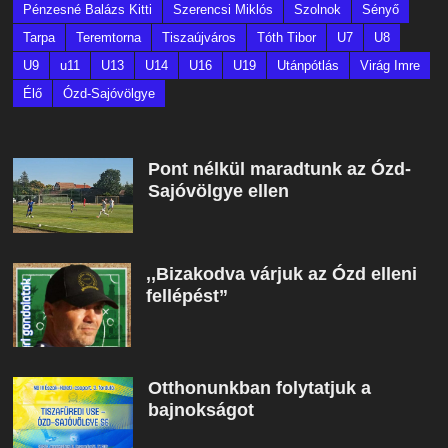
Pénzesné Balázs Kitti
Szerencsi Miklós
Szolnok
Sényő
Tarpa
Teremtorna
Tiszaújváros
Tóth Tibor
U7
U8
U9
u11
U13
U14
U16
U19
Utánpótlás
Virág Imre
Élő
Ózd-Sajóvölgye
Pont nélkül maradtunk az Ózd-
Sajóvölgye ellen
,,Bizakodva várjuk az Ózd elleni
fellépést”
Otthonunkban folytatjuk a
bajnokságot