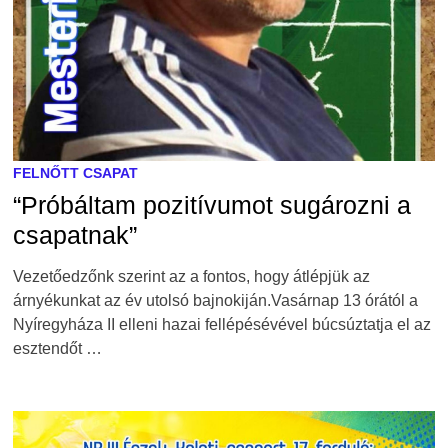
FELNŐTT CSAPAT
“Próbáltam pozitívumot sugározni a
csapatnak”
Vezetőedzőnk szerint az a fontos, hogy átlépjük az
árnyékunkat az év utolsó bajnokiján.Vasárnap 13 órától a
Nyíregyháza II elleni hazai fellépésévével búcsúztatja el az
esztendőt …