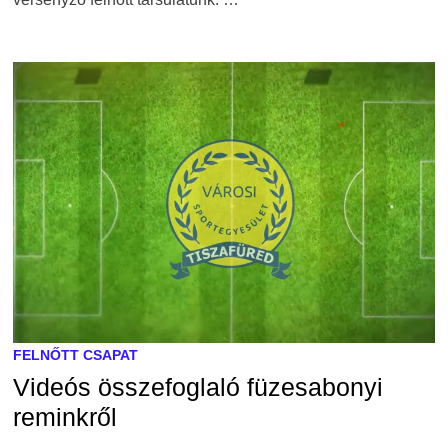
FELNŐTT CSAPAT
Videós összefoglaló füzesabonyi
reminkről