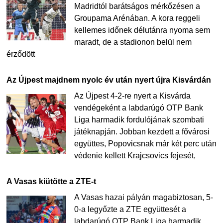
Madridtól barátságos mérkőzésen a
Groupama Arénában. A kora reggeli
kellemes időnek délutánra nyoma sem
maradt, de a stadionon belül nem
érződött
Az Újpest majdnem nyolc év után nyert újra Kisvárdán
Az Újpest 4-2-re nyert a Kisvárda
vendégeként a labdarúgó OTP Bank
Liga harmadik fordulójának szombati
játéknapján. Jobban kezdett a fővárosi
együttes, Popovicsnak már két perc után
védenie kellett Krajcsovics fejesét,
A Vasas kiütötte a ZTE-t
A Vasas hazai pályán magabiztosan, 5-
0-a legyőzte a ZTE együttesét a
labdarúgó OTP Bank Liga harmadik