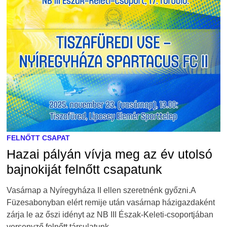
FELNŐTT CSAPAT
Hazai pályán vívja meg az év utolsó
bajnokiját felnőtt csapatunk
Vasárnap a Nyíregyháza II ellen szeretnénk győzni.A
Füzesabonyban elért remije után vasárnap házigazdaként
zárja le az őszi idényt az NB III Észak-Keleti-csoportjában
versenyző felnőtt társulatunk. …