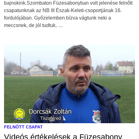
bajnokink.Szombaton Füzesabonyban volt jelenése felnőtt
csapatunknak az NB III Észak-Keleti-csoportjának 16.
fordulójában. Győzelemben bízva vágtunk neki a
meccsnek, de jól tudtuk, …
FELNŐTT CSAPAT
Videós értékelések a Füzesabony