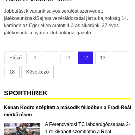
Jobbulást kívánunk súlyos sérülést szenvedett
játékosunknak!Sajnos vezéráldozattal járt a bajnokság 14.
körében az Eger ellen aratott 4-3-as sikerünk. 27 éves
játékosunk, a nyáron klubunkhoz igazoló …
Bejegyzések
Előző
1
…
11
12
13
…
lapozása
18
Következő
SPORTHÍREK
Kenan Kodro szépített a második félidőben a Fradi-Reál
mérkőzésen
A Ferencvárosi TC labdarúgócsapata 2-
1-re kikapott szombaton a Real