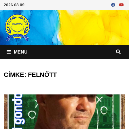
Skip
2026.08.09.
to
content
MENU
CÍMKE:
FELNŐTT