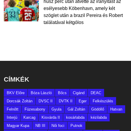
húsz perc után átvette az irányítást az
esélyesebb Köbenhavn, amely két
szöglet után a brazil Pereira és Robert
találatával kétgólos
CÍMKÉK
BKV Előre
Bóza László
Bőcs
Cigánd
DEAC
Dorcsák Zoltán
DVSC II
DVTK II
Eger
Felkészülés
Felnőtt
Füzesabony
Gyula
Gál Zoltán
Gödöllő
Hatvan
Interjú
Karcag
Kisvárda II
kosárlabda
kézilabda
Magyar Kupa
NB III
Női foci
Putnok