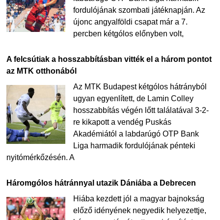
fordulójának szombati játéknapján. Az
újonc angyalföldi csapat már a 7.
percben kétgólos előnyben volt,
A felcsútiak a hosszabbításban vitték el a három pontot
az MTK otthonából
Az MTK Budapest kétgólos hátrányból
ugyan egyenlített, de Lamin Colley
hosszabbítás végén lőtt találatával 3-2-
re kikapott a vendég Puskás
Akadémiától a labdarúgó OTP Bank
Liga harmadik fordulójának pénteki
nyitómérkőzésén. A
Háromgólos hátránnyal utazik Dániába a Debrecen
Hiába kezdett jól a magyar bajnokság
előző idényének negyedik helyezettje,