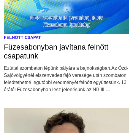
FELNŐTT CSAPAT
Füzesabonyban javítana felnőtt
csapatunk
Ezúttal szombaton lépünk pályára a bajnokságban.Az Ózd-
Sajóvölgyénél elszenvedett fájó veresége után szombaton
feledtethetné legutóbbi eredményét felnőtt együttesünk. 13
órától Füzesabonyban lesz jelenésünk az NB III …