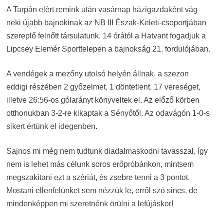
A Tarpán elért remink után vasárnap házigazdaként vág
neki újabb bajnokinak az NB III Észak-Keleti-csoportjában
szereplő felnőtt társulatunk. 14 órától a Hatvant fogadjuk a
Lipcsey Elemér Sporttelepen a bajnokság 21. fordulójában.
A vendégek a mezőny utolsó helyén állnak, a szezon
eddigi részében 2 győzelmet, 1 döntetlent, 17 vereséget,
illetve 26:56-os gólarányt könyveltek el. Az előző körben
otthonukban 3-2-re kikaptak a Sényőtől. Az odavágón 1-0-s
sikert értünk el idegenben.
Sajnos mi még nem tudtunk diadalmaskodni tavasszal, így
nem is lehet más célunk soros erőpróbánkon, mintsem
megszakítani ezt a szériát, és zsebre tenni a 3 pontot.
Mostani ellenfelünket sem nézzük le, erről szó sincs, de
mindenképpen mi szeretnénk örülni a lefújáskor!