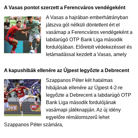
A Vasas pontot szerzett a Ferencváros vendégeként
A Vasas a hajrában emberhátrányban
játszva gól nélküli döntetlent ért el
vasárnap a Ferencváros vendégeként a
labdarúgó OTP Bank Liga második
fordulójában. Előretolt védekezéssel és
letámadással kezdett a Vasas, amely
A kapushibák ellenére az Újpest legyőzte a Debrecent
Szappanos Péter két hatalmas
hibájának ellenére az Újpest 4-2-re
legyőzte a Debrecent a labdarúgó OTP
Bank Liga második fordulójának
vasárnapi játéknapján. Az új idény
egyelőre rémálomszerű lehet
Szappanos Péter számára,