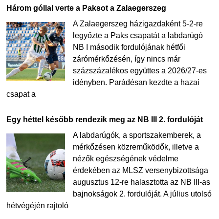
Három góllal verte a Paksot a Zalaegerszeg
A Zalaegerszeg házigazdaként 5-2-re
legyőzte a Paks csapatát a labdarúgó
NB I második fordulójának hétfői
zárómérkőzésén, így nincs már
százszázalékos együttes a 2026/27-es
idényben. Parádésan kezdte a hazai
csapat a
Egy héttel később rendezik meg az NB III 2. fordulóját
A labdarúgók, a sportszakemberek, a
mérkőzésen közreműködők, illetve a
nézők egészségének védelme
érdekében az MLSZ versenybizottsága
augusztus 12-re halasztotta az NB III-as
bajnokságok 2. fordulóját. A július utolsó
hétvégéjén rajtoló