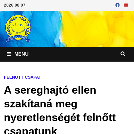
Skip
2026.08.07.
to
content
MENU
FELNŐTT CSAPAT
A sereghajtó ellen
szakítaná meg
nyeretlenségét felnőtt
csapatunk