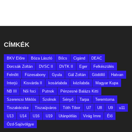
CÍMKÉK
BKV Előre
Bóza László
Bőcs
Cigánd
DEAC
Dorcsák Zoltán
DVSC II
DVTK II
Eger
Felkészülés
Felnőtt
Füzesabony
Gyula
Gál Zoltán
Gödöllő
Hatvan
Interjú
Kisvárda II
kosárlabda
kézilabda
Magyar Kupa
NB III
Női foci
Putnok
Pénzesné Balázs Kitti
Szerencsi Miklós
Szolnok
Sényő
Tarpa
Teremtorna
Tiszakécske
Tiszaújváros
Tóth Tibor
U7
U8
U9
u11
U13
U14
U16
U19
Utánpótlás
Virág Imre
Élő
Ózd-Sajóvölgye