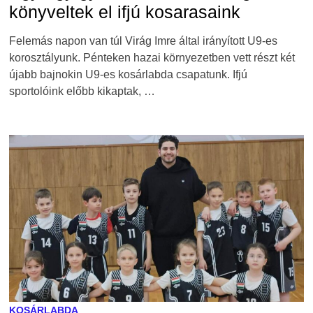
könyveltek el ifjú kosarasaink
Felemás napon van túl Virág Imre által irányított U9-es
korosztályunk. Pénteken hazai környezetben vett részt két
újabb bajnokin U9-es kosárlabda csapatunk. Ifjú
sportolóink előbb kikaptak, …
KOSÁRLABDA