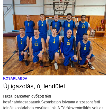
KOSÁRLABDA
Új igazolás, új lendület
Hazai parketten győzött férfi
kosárlabdacsapatunk.Szombaton folytatta a szezont férfi
felnőtt kosárlabda együttesünk. A Törökszentmiklós volt az