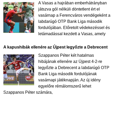
A Vasas a hajrában emberhátrányban
játszva gól nélküli döntetlent ért el
vasárnap a Ferencváros vendégeként a
labdarúgó OTP Bank Liga második
fordulójában. Előretolt védekezéssel és
letámadással kezdett a Vasas, amely
A kapushibák ellenére az Újpest legyőzte a Debrecent
Szappanos Péter két hatalmas
hibájának ellenére az Újpest 4-2-re
legyőzte a Debrecent a labdarúgó OTP
Bank Liga második fordulójának
vasárnapi játéknapján. Az új idény
egyelőre rémálomszerű lehet
Szappanos Péter számára,