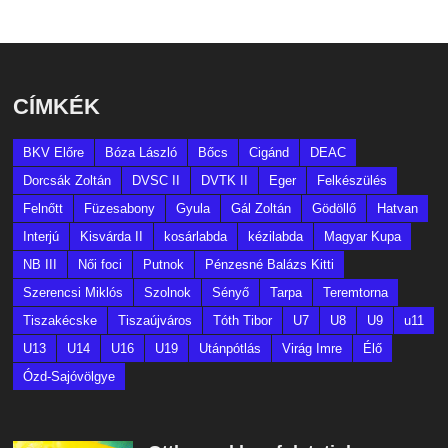
CÍMKÉK
BKV Előre
Bóza László
Bőcs
Cigánd
DEAC
Dorcsák Zoltán
DVSC II
DVTK II
Eger
Felkészülés
Felnőtt
Füzesabony
Gyula
Gál Zoltán
Gödöllő
Hatvan
Interjú
Kisvárda II
kosárlabda
kézilabda
Magyar Kupa
NB III
Női foci
Putnok
Pénzesné Balázs Kitti
Szerencsi Miklós
Szolnok
Sényő
Tarpa
Teremtorna
Tiszakécske
Tiszaújváros
Tóth Tibor
U7
U8
U9
u11
U13
U14
U16
U19
Utánpótlás
Virág Imre
Élő
Ózd-Sajóvölgye