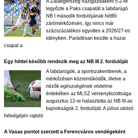
A Zalaegerszeg házigazdaként 5-2-re
legyőzte a Paks csapatát a labdarúgó
NB I második fordulójának hétfői
zárómérkőzésén, így nincs már
százszázalékos együttes a 2026/27-es
idényben. Parádésan kezdte a hazai
csapat a
Egy héttel később rendezik meg az NB III 2. fordulóját
A labdarúgók, a sportszakemberek, a
mérkőzésen közreműködők, illetve a
nézők egészségének védelme
érdekében az MLSZ versenybizottsága
augusztus 12-re halasztotta az NB III-as
bajnokságok 2. fordulóját. A július utolsó
hétvégéjén rajtoló
A Vasas pontot szerzett a Ferencváros vendégeként