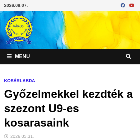
Skip
2026.08.07.
to
content
MENU
KOSÁRLABDA
Győzelmekkel kezdték a
szezont U9-es
kosarasaink
2026.03.31.