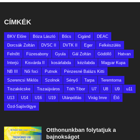
CÍMKÉK
BKV Előre
Bóza László
Bőcs
Cigánd
DEAC
Dorcsák Zoltán
DVSC II
DVTK II
Eger
Felkészülés
Felnőtt
Füzesabony
Gyula
Gál Zoltán
Gödöllő
Hatvan
Interjú
Kisvárda II
kosárlabda
kézilabda
Magyar Kupa
NB III
Női foci
Putnok
Pénzesné Balázs Kitti
Szerencsi Miklós
Szolnok
Sényő
Tarpa
Teremtorna
Tiszakécske
Tiszaújváros
Tóth Tibor
U7
U8
U9
u11
U13
U14
U16
U19
Utánpótlás
Virág Imre
Élő
Ózd-Sajóvölgye
Otthonunkban folytatjuk a
bajnokságot