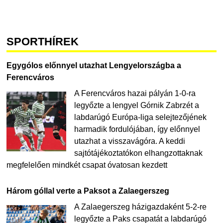
SPORTHÍREK
Egygólos előnnyel utazhat Lengyelországba a
Ferencváros
A Ferencváros hazai pályán 1-0-ra
legyőzte a lengyel Górnik Zabrzét a
labdarúgó Európa-liga selejtezőjének
harmadik fordulójában, így előnnyel
utazhat a visszavágóra. A keddi
sajtótájékoztatókon elhangzottaknak
megfelelően mindkét csapat óvatosan kezdett
Három góllal verte a Paksot a Zalaegerszeg
A Zalaegerszeg házigazdaként 5-2-re
legyőzte a Paks csapatát a labdarúgó