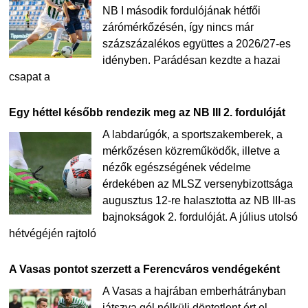
NB I második fordulójának hétfői
zárómérkőzésén, így nincs már
százszázalékos együttes a 2026/27-es
idényben. Parádésan kezdte a hazai
csapat a
Egy héttel később rendezik meg az NB III 2. fordulóját
A labdarúgók, a sportszakemberek, a
mérkőzésen közreműködők, illetve a
nézők egészségének védelme
érdekében az MLSZ versenybizottsága
augusztus 12-re halasztotta az NB III-as
bajnokságok 2. fordulóját. A július utolsó
hétvégéjén rajtoló
A Vasas pontot szerzett a Ferencváros vendégeként
A Vasas a hajrában emberhátrányban
játszva gól nélküli döntetlent ért el