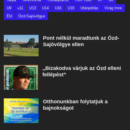
U9
u11
U13
U14
U16
U19
Utánpótlás
Virág Imre
Élő
Ózd-Sajóvölgye
Pont nélkül maradtunk az Ózd-
Sajóvölgye ellen
,,Bizakodva várjuk az Ózd elleni
fellépést”
Otthonunkban folytatjuk a
bajnokságot