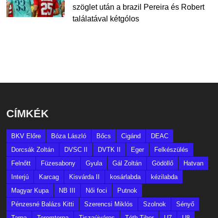
szöglet után a brazil Pereira és Robert
találatával kétgólos
CÍMKÉK
BKV Előre
Bóza László
Bőcs
Cigánd
DEAC
Dorcsák Zoltán
DVSC II
DVTK II
Eger
Felkészülés
Felnőtt
Füzesabony
Gyula
Gál Zoltán
Gödöllő
Hatvan
Interjú
Karcag
Kisvárda II
kosárlabda
kézilabda
Magyar Kupa
NB III
Női foci
Putnok
Pénzesné Balázs Kitti
Szerencsi Miklós
Szolnok
Sényő
Tarpa
Teremtorna
Tiszaújváros
Tóth Tibor
U7
U8