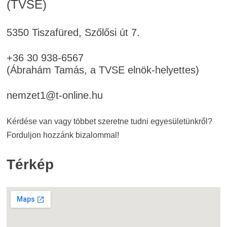
(TVSE)
5350 Tiszafüred, Szőlősi út 7.
+36 30 938-6567
(Ábrahám Tamás, a TVSE elnök-helyettes)
nemzet1@t-online.hu
Kérdése van vagy többet szeretne tudni egyesületünkről?
Forduljon hozzánk bizalommal!
Térkép