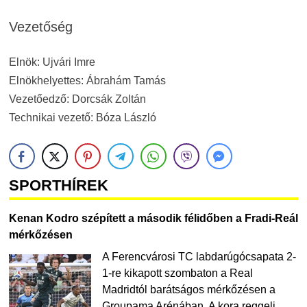
Vezetőség
Elnök: Ujvári Imre
Elnökhelyettes: Ábrahám Tamás
Vezetőedző: Dorcsák Zoltán
Technikai vezető: Bóza László
SPORTHÍREK
Kenan Kodro szépített a második félidőben a Fradi-Reál
mérkőzésen
A Ferencvárosi TC labdarúgócsapata 2-
1-re kikapott szombaton a Real
Madridtól barátságos mérkőzésen a
Groupama Arénában. A kora reggeli