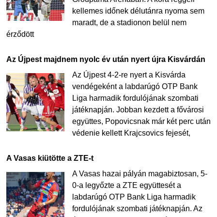
kellemes időnek délutánra nyoma sem
maradt, de a stadionon belül nem
érződött
Az Újpest majdnem nyolc év után nyert újra Kisvárdán
Az Újpest 4-2-re nyert a Kisvárda
vendégeként a labdarúgó OTP Bank
Liga harmadik fordulójának szombati
játéknapján. Jobban kezdett a fővárosi
együttes, Popovicsnak már két perc után
védenie kellett Krajcsovics fejesét,
A Vasas kiütötte a ZTE-t
A Vasas hazai pályán magabiztosan, 5-
0-a legyőzte a ZTE együttesét a
labdarúgó OTP Bank Liga harmadik
fordulójának szombati játéknapján. Az