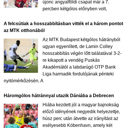
újonc angyalföldi csapat már a 7.
percben kétgólos előnyben volt,
A felcsútiak a hosszabbításban vitték el a három pontot
az MTK otthonából
Az MTK Budapest kétgólos hátrányból
ugyan egyenlített, de Lamin Colley
hosszabbítás végén lőtt találatával 3-2-
re kikapott a vendég Puskás
Akadémiától a labdarúgó OTP Bank
Liga harmadik fordulójának pénteki
nyitómérkőzésén. A
Háromgólos hátránnyal utazik Dániába a Debrecen
Hiába kezdett jól a magyar bajnokság
előző idényének negyedik helyezettje,
húsz perc után átvette az irányítást az
esélyesebb Köbenhavn, amely két