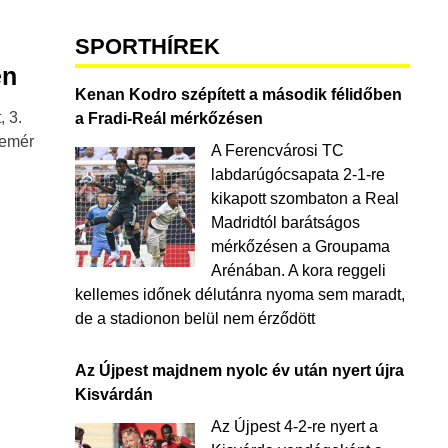
SPORTHÍREK
en
Kenan Kodro szépített a második félidőben
, 3.
a Fradi-Reál mérkőzésen
lemér
A Ferencvárosi TC
labdarúgócsapata 2-1-re
kikapott szombaton a Real
Madridtól barátságos
mérkőzésen a Groupama
Arénában. A kora reggeli
kellemes időnek délutánra nyoma sem maradt,
de a stadionon belül nem érződött
Az Újpest majdnem nyolc év után nyert újra
Kisvárdán
Az Újpest 4-2-re nyert a