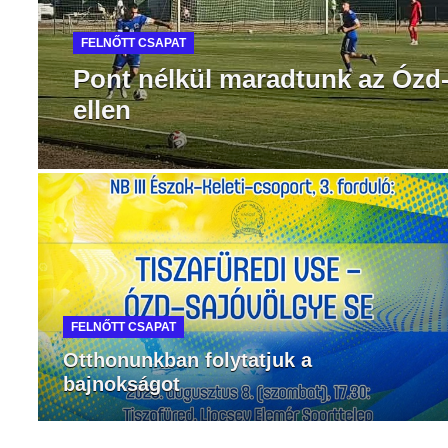
FELNŐTT CSAPAT
Pont nélkül maradtunk az Ózd
ellen
FELNŐTT CSAPAT
Otthonunkban folytatjuk a
bajnokságot