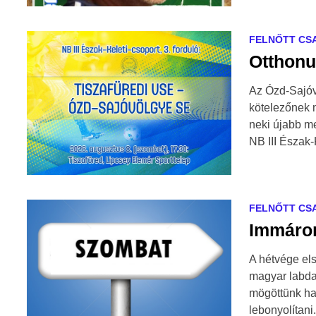
FELNŐTT CS
Otthonu
Az Ózd-Sajóv
kötelezőnek 
neki újabb m
NB III Észak
FELNŐTT CS
Immáron
A hétvége el
magyar labda
mögöttünk hag
lebonyolítan