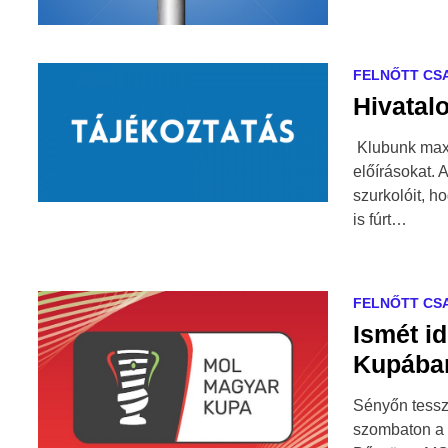
FELNŐTT CS
Hivatalo
Klubunk maxi
előírásokat. 
szurkolóit, h
is fúrt…
FELNŐTT CS
Ismét i
Kupába
Sényőn tesszü
szombaton a 