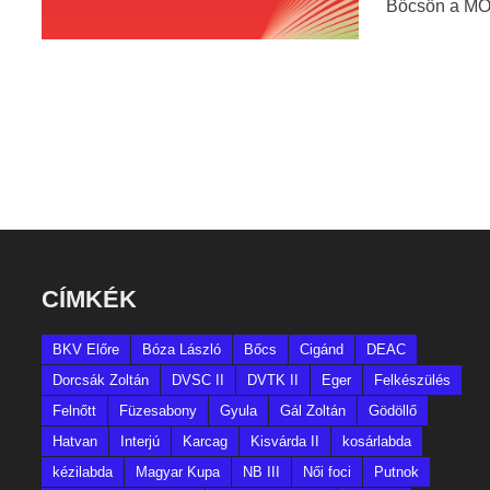
Bőcsön a MOL
CÍMKÉK
BKV Előre
Bóza László
Bőcs
Cigánd
DEAC
Dorcsák Zoltán
DVSC II
DVTK II
Eger
Felkészülés
Felnőtt
Füzesabony
Gyula
Gál Zoltán
Gödöllő
Hatvan
Interjú
Karcag
Kisvárda II
kosárlabda
kézilabda
Magyar Kupa
NB III
Női foci
Putnok