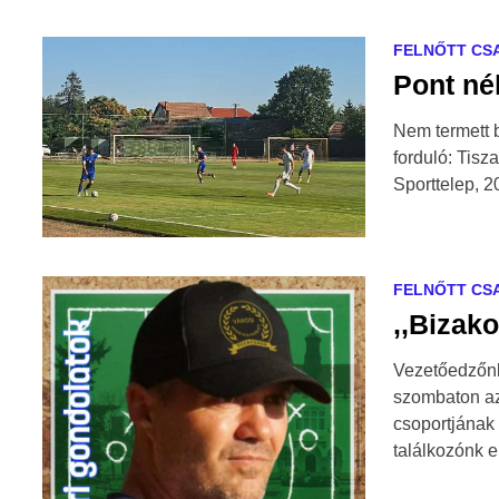
FELNŐTT CS
Pont né
Nem termett b
forduló: Tis
Sporttelep, 2
FELNŐTT CS
,,Bizako
Vezetőedzőnk
szombaton az
csoportjának 
találkozónk 