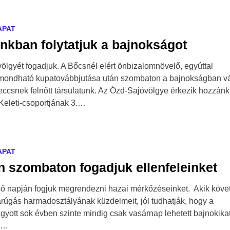
APAT
nkban folytatjuk a bajnokságot
ölgyét fogadjuk. A Bőcsnél elért önbizalomnövelő, egyúttal
mondható kupatovábbjutása után szombaton a bajnokságban v
eccsnek felnőtt társulatunk. Az Ózd-Sajóvölgye érkezik hozzánk
-Keleti-csoportjának 3.…
APAT
 szombaton fogadjuk ellenfeleinket
ső napján fogjuk megrendezni hazai mérkőzéseinket. Akik követ
rúgás harmadosztályának küzdelmeit, jól tudhatják, hogy a
yott sok évben szinte mindig csak vasárnap lehetett bajnokika
i.…