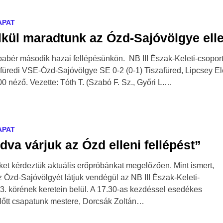
APAT
lkül maradtunk az Ózd-Sajóvölgye ell
abér második hazai fellépésünkön. NB III Észak-Keleti-csoport
zafüredi VSE-Ózd-Sajóvölgye SE 0-2 (0-1) Tiszafüred, Lipcsey E
00 néző. Vezette: Tóth T. (Szabó F. Sz., Győri L.…
APAT
dva várjuk az Ózd elleni fellépést”
et kérdeztük aktuális erőpróbánkat megelőzően. Mint ismert,
 Ózd-Sajóvölgyét látjuk vendégül az NB III Észak-Keleti-
3. körének keretein belül. A 17.30-as kezdéssel esedékes
előtt csapatunk mestere, Dorcsák Zoltán…