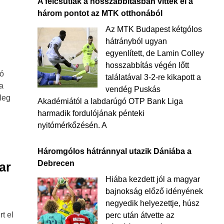
A felcsútiak a hosszabbításban vitték el a
három pontot az MTK otthonából
Az MTK Budapest kétgólos
hátrányból ugyan
egyenlített, de Lamin Colley
hosszabbítás végén lőtt
dó
találatával 3-2-re kikapott a
ja
vendég Puskás
nleg
Akadémiától a labdarúgó OTP Bank Liga
harmadik fordulójának pénteki
nyitómérkőzésén. A
Háromgólos hátránnyal utazik Dániába a
Debrecen
ar
Hiába kezdett jól a magyar
bajnokság előző idényének
negyedik helyezettje, húsz
t el
perc után átvette az