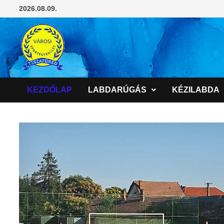
Skip
2026.08.09.
to
content
KEZDŐLAP
LABDARÚGÁS
KÉZILABDA