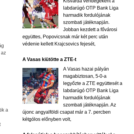
Kisvárda vendégeként a
labdarúgó OTP Bank Liga
harmadik fordulójának
szombati játéknapján.
Jobban kezdett a fővárosi
együttes, Popovicsnak már két perc után
védenie kellett Krajcsovics fejesét,
ág
 az
A Vasas kiütötte a ZTE-t
A Vasas hazai pályán
magabiztosan, 5-0-a
legyőzte a ZTE együttesét a
labdarúgó OTP Bank Liga
harmadik fordulójának
szombati játéknapján. Az
ik a
újonc angyalföldi csapat már a 7. percben
kétgólos előnyben volt,
t