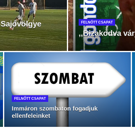
-Sajóvölgye
FELNŐTT CSAPAT
,,Bizakodva vár
FELNŐTT CSAPAT
Immáron szombaton fogadjuk
ellenfeleinket