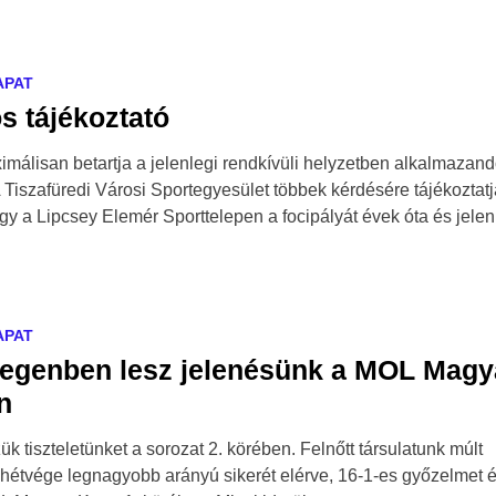
APAT
s tájékoztató
málisan betartja a jelenlegi rendkívüli helyzetben alkalmazan
A Tiszafüredi Városi Sportegyesület többek kérdésére tájékoztat
ogy a Lipcsey Elemér Sporttelepen a focipályát évek óta és jele
APAT
degenben lesz jelenésünk a MOL Magy
n
k tiszteletünket a sorozat 2. körében. Felnőtt társulatunk múlt
hétvége legnagyobb arányú sikerét elérve, 16-1-es győzelmet ér