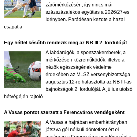
zárómérkőzésén, így nincs már
százszázalékos együttes a 2026/27-es
idényben. Parádésan kezdte a hazai
csapat a
Egy héttel később rendezik meg az NB III 2. fordulóját
A labdarúgók, a sportszakemberek, a
mérkőzésen közreműködők, illetve a
nézők egészségének védelme
érdekében az MLSZ versenybizottsága
augusztus 12-re halasztotta az NB III-as
bajnokságok 2. fordulóját. A július utolsó
hétvégéjén rajtoló
A Vasas pontot szerzett a Ferencváros vendégeként
A Vasas a hajrában emberhátrányban
játszva gól nélküli döntetlent ért el
vasárnap a Ferencváros vendégeként a