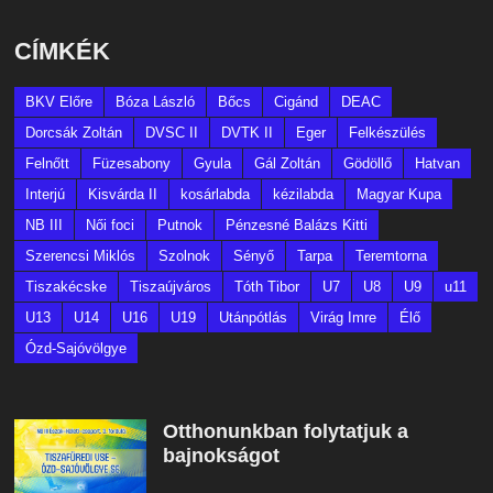
CÍMKÉK
BKV Előre
Bóza László
Bőcs
Cigánd
DEAC
Dorcsák Zoltán
DVSC II
DVTK II
Eger
Felkészülés
Felnőtt
Füzesabony
Gyula
Gál Zoltán
Gödöllő
Hatvan
Interjú
Kisvárda II
kosárlabda
kézilabda
Magyar Kupa
NB III
Női foci
Putnok
Pénzesné Balázs Kitti
Szerencsi Miklós
Szolnok
Sényő
Tarpa
Teremtorna
Tiszakécske
Tiszaújváros
Tóth Tibor
U7
U8
U9
u11
U13
U14
U16
U19
Utánpótlás
Virág Imre
Élő
Ózd-Sajóvölgye
Otthonunkban folytatjuk a
bajnokságot