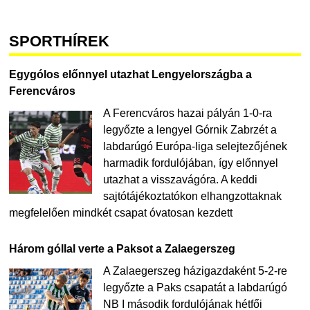
SPORTHÍREK
Egygólos előnnyel utazhat Lengyelországba a
Ferencváros
A Ferencváros hazai pályán 1-0-ra
legyőzte a lengyel Górnik Zabrzét a
labdarúgó Európa-liga selejtezőjének
harmadik fordulójában, így előnnyel
utazhat a visszavágóra. A keddi
sajtótájékoztatókon elhangzottaknak
megfelelően mindkét csapat óvatosan kezdett
Három góllal verte a Paksot a Zalaegerszeg
A Zalaegerszeg házigazdaként 5-2-re
legyőzte a Paks csapatát a labdarúgó
NB I második fordulójának hétfői