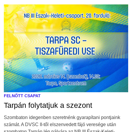
FELNŐTT CSAPAT
Tarpán folytatjuk a szezont
Szombaton idegenben szeretnénk gyarapítani pontjaink
számát. A DVSC II-től elszenvedett fájó veresége után
szombaton Tarpán lép pályára az NB III Észak-Keleti-