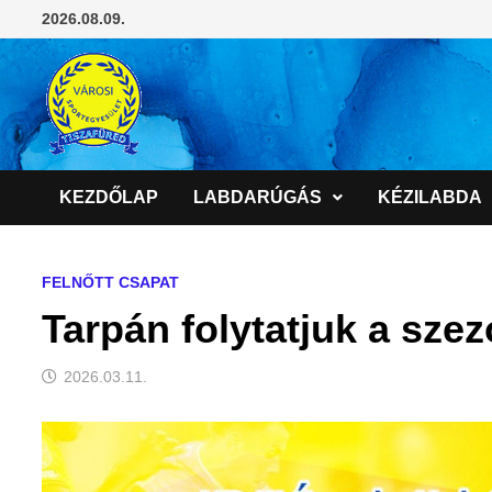
Skip
2026.08.09.
to
content
KEZDŐLAP
LABDARÚGÁS
KÉZILABDA
FELNŐTT CSAPAT
Tarpán folytatjuk a szez
2026.03.11.