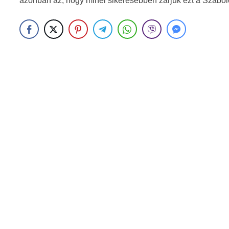
azonban az, hogy minél sikeresebben zárjuk ezt a Szabol