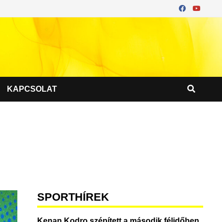
KAPCSOLAT
SPORTHÍREK
Kenan Kodro szépített a második félidőben