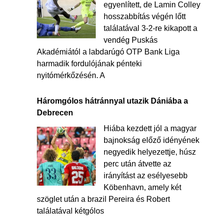
egyenlített, de Lamin Colley
hosszabbítás végén lőtt
találatával 3-2-re kikapott a
vendég Puskás
Akadémiától a labdarúgó OTP Bank Liga
harmadik fordulójának pénteki
nyitómérkőzésén. A
Háromgólos hátránnyal utazik Dániába a
Debrecen
Hiába kezdett jól a magyar
bajnokság előző idényének
negyedik helyezettje, húsz
perc után átvette az
irányítást az esélyesebb
Köbenhavn, amely két
szöglet után a brazil Pereira és Robert
találatával kétgólos