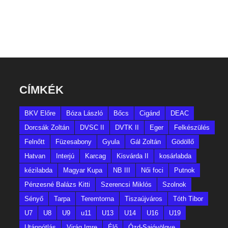
CÍMKÉK
BKV Előre
Bóza László
Bőcs
Cigánd
DEAC
Dorcsák Zoltán
DVSC II
DVTK II
Eger
Felkészülés
Felnőtt
Füzesabony
Gyula
Gál Zoltán
Gödöllő
Hatvan
Interjú
Karcag
Kisvárda II
kosárlabda
kézilabda
Magyar Kupa
NB III
Női foci
Putnok
Pénzesné Balázs Kitti
Szerencsi Miklós
Szolnok
Sényő
Tarpa
Teremtorna
Tiszaújváros
Tóth Tibor
U7
U8
U9
u11
U13
U14
U16
U19
Utánpótlás
Virág Imre
Élő
Ózd-Sajóvölgye