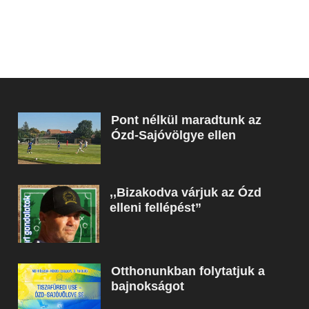
Pont nélkül maradtunk az
Ózd-Sajóvölgye ellen
,,Bizakodva várjuk az Ózd
elleni fellépést”
Otthonunkban folytatjuk a
bajnokságot