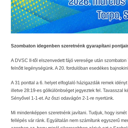
Szombaton idegenben szeretnénk gyarapítani pontjai
A DVSC II-től elszenvedett fájó veresége után szombaton 
felnőtt legénységünk. A 20. fordulóban esedékes bajnokink
A 31 ponttal a 6. helyet elfoglaló házigazdák remek idényt
illetve 28:19-es gólkülönbséget jegyeztek fel. Tavasszal ké
Sényővel 1-1-et. Az őszi odavágón 2-1-re nyertünk.
Mi mindenképpen szeretnénk javítani. Tudjuk, hogy ismét 
fellépés vár ránk. Egyáltalán nem számítunk egyszerű men