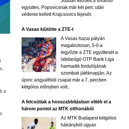
Jobban kezdett a fővárosi
együttes, Popovicsnak már két perc után
védenie kellett Krajcsovics fejesét,
A Vasas kiütötte a ZTE-t
A Vasas hazai pályán
magabiztosan, 5-0-a
legyőzte a ZTE együttesét a
labdarúgó OTP Bank Liga
ő
harmadik fordulójának
n.
szombati játéknapján. Az
újonc angyalföldi csapat már a 7. percben
kétgólos előnyben volt,
bb a
A felcsútiak a hosszabbításban vitték el a
három pontot az MTK otthonából
es
Az MTK Budapest kétgólos
hátrányból ugyan