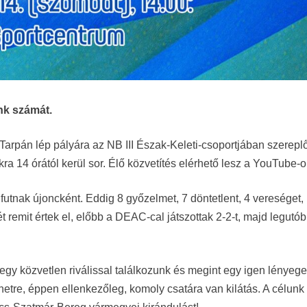
nk számát.
Tarpán lép pályára az NB III Észak-Keleti-csoportjában szerepl
ra 14 órától kerül sor. Élő közvetítés elérhető lesz a YouTube-o
 futnak újoncként. Eddig 8 győzelmet, 7 döntetlent, 4 vereséget,
t remit értek el, előbb a DEAC-cal játszottak 2-2-t, majd legutó
egy közvetlen riválissal találkozunk és megint egy igen lényeg
etre, éppen ellenkezőleg, komoly csatára van kilátás. A célunk