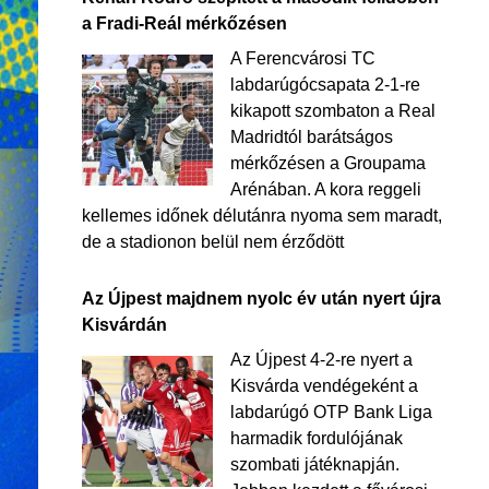
a Fradi-Reál mérkőzésen
A Ferencvárosi TC
labdarúgócsapata 2-1-re
kikapott szombaton a Real
Madridtól barátságos
mérkőzésen a Groupama
Arénában. A kora reggeli
kellemes időnek délutánra nyoma sem maradt,
de a stadionon belül nem érződött
Az Újpest majdnem nyolc év után nyert újra
Kisvárdán
Az Újpest 4-2-re nyert a
Kisvárda vendégeként a
labdarúgó OTP Bank Liga
harmadik fordulójának
szombati játéknapján.