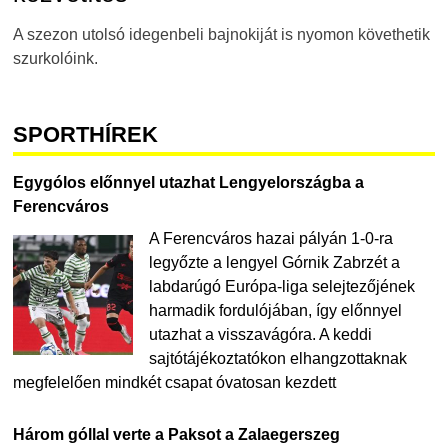
A szezon utolsó idegenbeli bajnokiját is nyomon követhetik
szurkolóink.
SPORTHÍREK
Egygólos előnnyel utazhat Lengyelországba a
Ferencváros
A Ferencváros hazai pályán 1-0-ra
legyőzte a lengyel Górnik Zabrzét a
labdarúgó Európa-liga selejtezőjének
harmadik fordulójában, így előnnyel
utazhat a visszavágóra. A keddi
sajtótájékoztatókon elhangzottaknak
megfelelően mindkét csapat óvatosan kezdett
Három góllal verte a Paksot a Zalaegerszeg