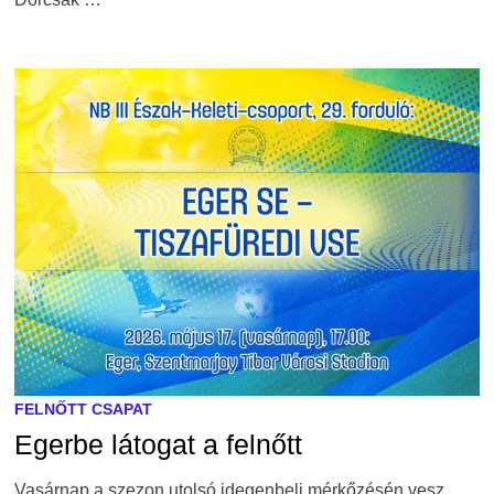
FELNŐTT CSAPAT
Egerbe látogat a felnőtt
Vasárnap a szezon utolsó idegenbeli mérkőzésén vesz