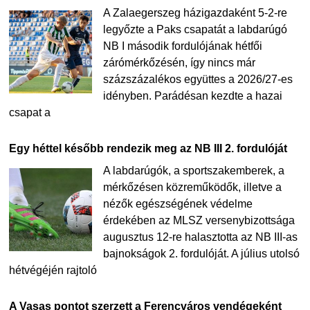
A Zalaegerszeg házigazdaként 5-2-re
legyőzte a Paks csapatát a labdarúgó
NB I második fordulójának hétfői
zárómérkőzésén, így nincs már
százszázalékos együttes a 2026/27-es
idényben. Parádésan kezdte a hazai
csapat a
Egy héttel később rendezik meg az NB III 2. fordulóját
A labdarúgók, a sportszakemberek, a
mérkőzésen közreműködők, illetve a
nézők egészségének védelme
érdekében az MLSZ versenybizottsága
augusztus 12-re halasztotta az NB III-as
bajnokságok 2. fordulóját. A július utolsó
hétvégéjén rajtoló
A Vasas pontot szerzett a Ferencváros vendégeként