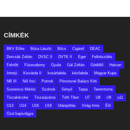
CÍMKÉK
BKV Előre
Bóza László
Bőcs
Cigánd
DEAC
Dorcsák Zoltán
DVSC II
DVTK II
Eger
Felkészülés
Felnőtt
Füzesabony
Gyula
Gál Zoltán
Gödöllő
Hatvan
Interjú
Kisvárda II
kosárlabda
kézilabda
Magyar Kupa
NB III
Női foci
Putnok
Pénzesné Balázs Kitti
Szerencsi Miklós
Szolnok
Sényő
Tarpa
Teremtorna
Tiszakécske
Tiszaújváros
Tóth Tibor
U7
U8
U9
u11
U13
U14
U16
U19
Utánpótlás
Virág Imre
Élő
Ózd-Sajóvölgye