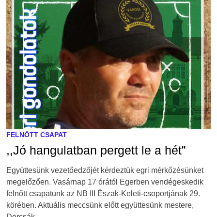
FELNŐTT CSAPAT
,,Jó hangulatban pergett le a hét”
Együttesünk vezetőedzőjét kérdeztük egri mérkőzésünket
megelőzően. Vasárnap 17 órától Egerben vendégeskedik
felnőtt csapatunk az NB III Észak-Keleti-csoportjának 29.
körében. Aktuális meccsünk előtt együttesünk mestere,
Dorcsák …