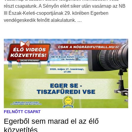
részt csapatunk. A Sényőn elért siker után vasárnap az NB
III Észak-Keleti-csoportjának 29. körében Egerben
vendégeskedik felnőtt alakulatunk. …
FELNŐTT CSAPAT
Egerből sem marad el az élő
közvetítés