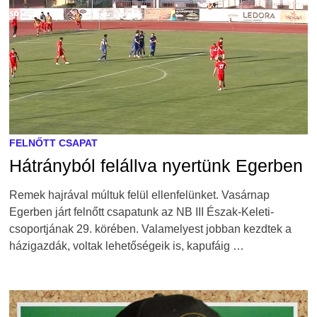
FELNŐTT CSAPAT
Hátrányból felállva nyertünk Egerben
Remek hajrával múltuk felül ellenfelünket. Vasárnap
Egerben járt felnőtt csapatunk az NB III Észak-Keleti-
csoportjának 29. körében. Valamelyest jobban kezdtek a
házigazdák, voltak lehetőségeik is, kapufáig …