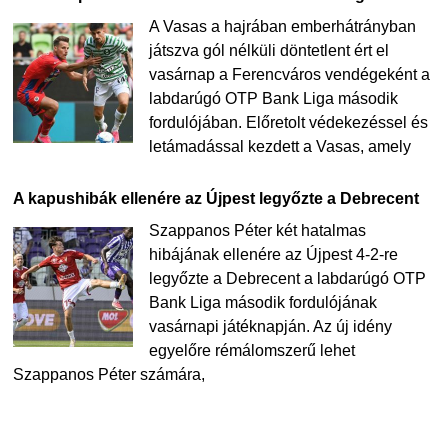
A Vasas a hajrában emberhátrányban
játszva gól nélküli döntetlent ért el
vasárnap a Ferencváros vendégeként a
labdarúgó OTP Bank Liga második
fordulójában. Előretolt védekezéssel és
letámadással kezdett a Vasas, amely
A kapushibák ellenére az Újpest legyőzte a Debrecent
Szappanos Péter két hatalmas
hibájának ellenére az Újpest 4-2-re
legyőzte a Debrecent a labdarúgó OTP
Bank Liga második fordulójának
vasárnapi játéknapján. Az új idény
egyelőre rémálomszerű lehet
Szappanos Péter számára,