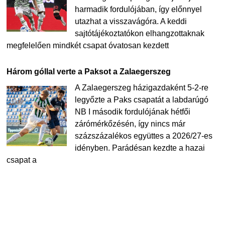
harmadik fordulójában, így előnnyel
utazhat a visszavágóra. A keddi
sajtótájékoztatókon elhangzottaknak
megfelelően mindkét csapat óvatosan kezdett
Három góllal verte a Paksot a Zalaegerszeg
A Zalaegerszeg házigazdaként 5-2-re
legyőzte a Paks csapatát a labdarúgó
NB I második fordulójának hétfői
zárómérkőzésén, így nincs már
százszázalékos együttes a 2026/27-es
idényben. Parádésan kezdte a hazai
csapat a