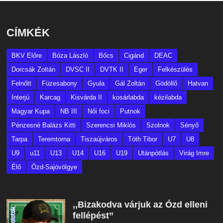
CÍMKÉK
BKV Előre
Bóza László
Bőcs
Cigánd
DEAC
Dorcsák Zoltán
DVSC II
DVTK II
Eger
Felkészülés
Felnőtt
Füzesabony
Gyula
Gál Zoltán
Gödöllő
Hatvan
Interjú
Karcag
Kisvárda II
kosárlabda
kézilabda
Magyar Kupa
NB III
Női foci
Putnok
Pénzesné Balázs Kitti
Szerencsi Miklós
Szolnok
Sényő
Tarpa
Teremtorna
Tiszaújváros
Tóth Tibor
U7
U8
U9
u11
U13
U14
U16
U19
Utánpótlás
Virág Imre
Élő
Ózd-Sajóvölgye
,,Bizakodva várjuk az Ózd elleni
fellépést”