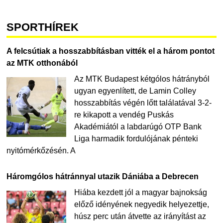
SPORTHÍREK
A felcsútiak a hosszabbításban vitték el a három pontot
az MTK otthonából
Az MTK Budapest kétgólos hátrányból
ugyan egyenlített, de Lamin Colley
hosszabbítás végén lőtt találatával 3-2-
re kikapott a vendég Puskás
Akadémiától a labdarúgó OTP Bank
Liga harmadik fordulójának pénteki
nyitómérkőzésén. A
Háromgólos hátránnyal utazik Dániába a Debrecen
Hiába kezdett jól a magyar bajnokság
előző idényének negyedik helyezettje,
húsz perc után átvette az irányítást az