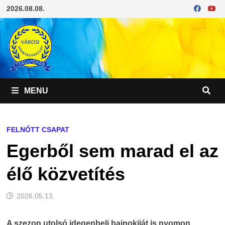
Skip
2026.08.08.
to
content
MENU
FELNŐTT CSAPAT
Egerből sem marad el az
élő közvetítés
2026.05.13.
A szezon utolsó idegenbeli bajnokiját is nyomon