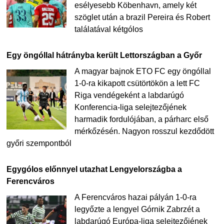
esélyesebb Köbenhavn, amely két
szöglet után a brazil Pereira és Robert
találatával kétgólos
Egy öngóllal hátrányba került Lettországban a Győr
A magyar bajnok ETO FC egy öngóllal
1-0-ra kikapott csütörtökön a lett FC
Riga vendégeként a labdarúgó
Konferencia-liga selejtezőjének
harmadik fordulójában, a párharc első
mérkőzésén. Nagyon rosszul kezdődött
győri szempontból
Egygólos előnnyel utazhat Lengyelországba a
Ferencváros
A Ferencváros hazai pályán 1-0-ra
legyőzte a lengyel Górnik Zabrzét a
labdarúgó Európa-liga selejtezőjének