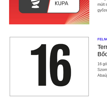
múlt 
győze
FELN
Ter
Bő
16 gó
Szomb
Abaúj