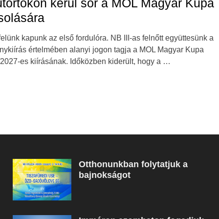
törtökön kerül sor a MOL Magyar Kupa
solására
felünk kapunk az első fordulóra. NB III-as felnőtt együttesünk a
nykiírás értelmében alanyi jogon tagja a MOL Magyar Kupa
2027-es kiírásának. Időközben kiderült, hogy a …
Otthonunkban folytatjuk a
bajnokságot