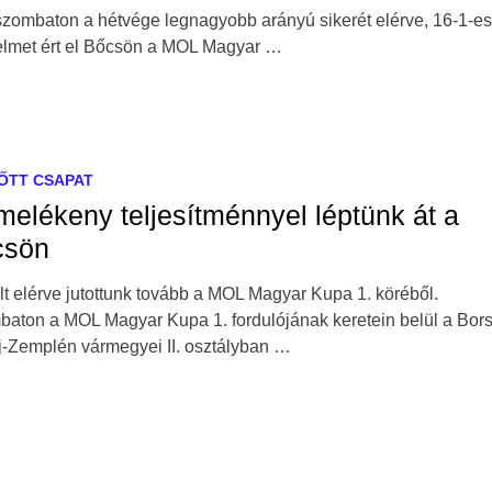
szombaton a hétvége legnagyobb arányú sikerét elérve, 16-1-es
lmet ért el Bőcsön a MOL Magyar …
ŐTT CSAPAT
melékeny teljesítménnyel léptünk át a
csön
lt elérve jutottunk tovább a MOL Magyar Kupa 1. köréből.
aton a MOL Magyar Kupa 1. fordulójának keretein belül a Bor
-Zemplén vármegyei II. osztályban …