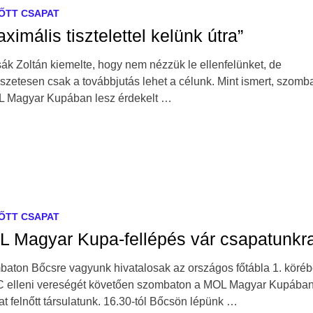
ŐTT CSAPAT
aximális tisztelettel kelünk útra”
ák Zoltán kiemelte, hogy nem nézzük le ellenfelünket, de
szetesen csak a továbbjutás lehet a célunk. Mint ismert, szomb
 Magyar Kupában lesz érdekelt …
ŐTT CSAPAT
 Magyar Kupa-fellépés vár csapatunkr
aton Bőcsre vagyunk hivatalosak az országos főtábla 1. köréb
elleni vereségét követően szombaton a MOL Magyar Kupába
hat felnőtt társulatunk. 16.30-tól Bőcsön lépünk …