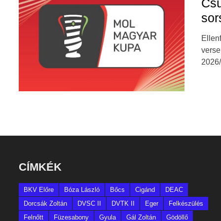
Csü
sor
Ellen
verse
2026/
CÍMKÉK
BKV Előre
Bóza László
Bőcs
Cigánd
DEAC
Dorcsák Zoltán
DVSC II
DVTK II
Eger
Felkészülés
Felnőtt
Füzesabony
Gyula
Gál Zoltán
Gödöllő