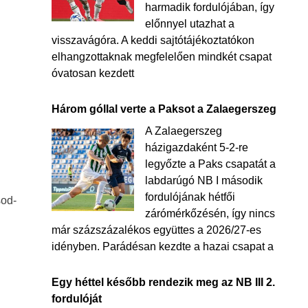
harmadik fordulójában, így
előnnyel utazhat a
visszavágóra. A keddi sajtótájékoztatókon
elhangzottaknak megfelelően mindkét csapat
óvatosan kezdett
Három góllal verte a Paksot a Zalaegerszeg
A Zalaegerszeg
házigazdaként 5-2-re
legyőzte a Paks csapatát a
labdarúgó NB I második
fordulójának hétfői
sod-
zárómérkőzésén, így nincs
már százszázalékos együttes a 2026/27-es
idényben. Parádésan kezdte a hazai csapat a
Egy héttel később rendezik meg az NB III 2.
fordulóját