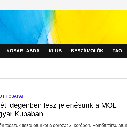
KOSÁRLABDA
KLUB
BESZÁMOLÓK
TAO
ŐTT CSAPAT
ét idegenben lesz jelenésünk a MOL
gyar Kupában
n tesszük tiszteletünket a sorozat 2. körében. Felnőtt társulatu