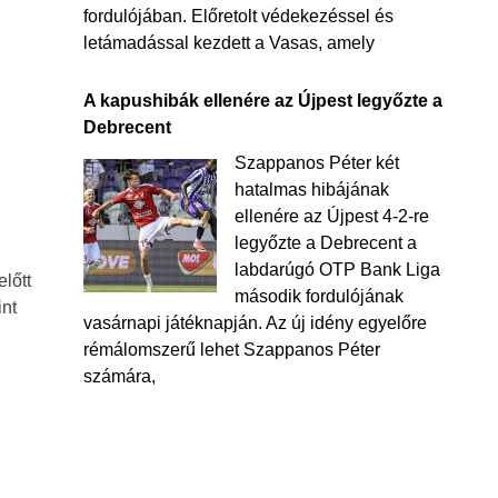
fordulójában. Előretolt védekezéssel és
letámadással kezdett a Vasas, amely
A kapushibák ellenére az Újpest legyőzte a
Debrecent
Szappanos Péter két
hatalmas hibájának
ellenére az Újpest 4-2-re
legyőzte a Debrecent a
labdarúgó OTP Bank Liga
lőtt
második fordulójának
nt
vasárnapi játéknapján. Az új idény egyelőre
rémálomszerű lehet Szappanos Péter
számára,