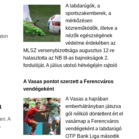
A labdarúgók, a
sportszakemberek, a
mérkőzésen
közreműködők, illetve a
nézők egészségének
aton
védelme érdekében az
MLSZ versenybizottsága augusztus 12-re
halasztotta az NB III-as bajnokságok 2.
fordulóját. A július utolsó hétvégéjén rajtoló
A Vasas pontot szerzett a Ferencváros
vendégeként
A Vasas a hajrában
a
emberhátrányban játszva
gól nélküli döntetlent ért el
en. A
vasárnap a Ferencváros
n
vendégeként a labdarúgó
OTP Bank Liga második