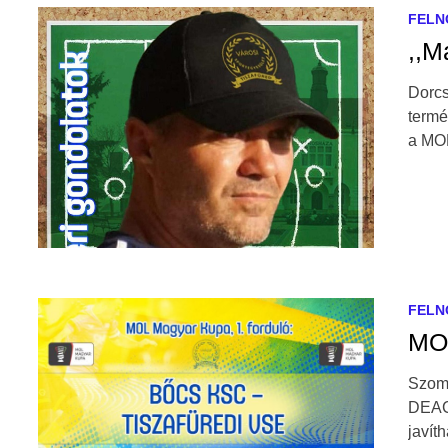
FELN
,,M
Dorcs
termé
a MOL
FELN
MOL
Szomb
DEAC 
javít