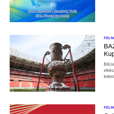
FELN
BAZ
Ku
Bőcsö
elkés
kider
FELN