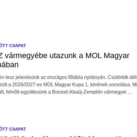
ŐTT CSAPAT
 vármegyébe utazunk a MOL Magyar
pában
n lesz jelenésünk az országos főtábla nyitányán. Csütörtök déle
zült a 2026/2027-es MOL Magyar Kupa 1. körének sorsolása. Mi
ült, felnőtt együttesünk a Borsod-Abaúj-Zemplén vármegyei …
ŐTT CSAPAT