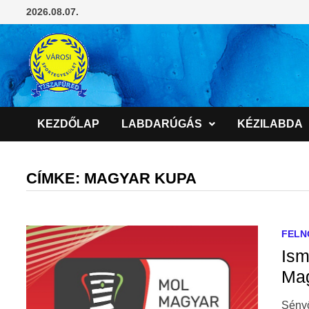
Skip
2026.08.07.
to
content
KEZDŐLAP
LABDARÚGÁS
KÉZILABDA
CÍMKE:
MAGYAR KUPA
FELN
Ism
Ma
Sényő