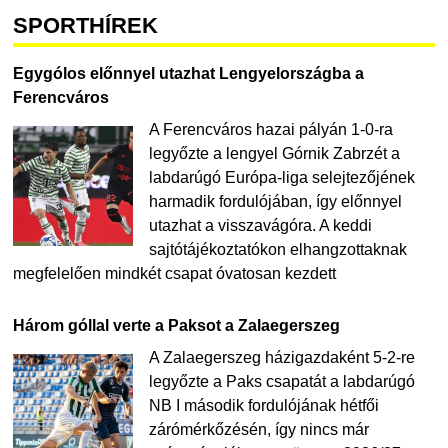
SPORTHÍREK
Egygólos előnnyel utazhat Lengyelországba a
Ferencváros
A Ferencváros hazai pályán 1-0-ra
legyőzte a lengyel Górnik Zabrzét a
labdarúgó Európa-liga selejtezőjének
harmadik fordulójában, így előnnyel
utazhat a visszavágóra. A keddi
sajtótájékoztatókon elhangzottaknak
megfelelően mindkét csapat óvatosan kezdett
Három góllal verte a Paksot a Zalaegerszeg
A Zalaegerszeg házigazdaként 5-2-re
legyőzte a Paks csapatát a labdarúgó
NB I második fordulójának hétfői
zárómérkőzésén, így nincs már