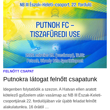
FELNŐTT CSAPAT
Putnokra látogat felnőtt csapatunk
Idegenben folytatódik a szezon. A Hatvan ellen aratott
kötelező győzelem után vasárnap az NB III Észak-Keleti-
csoportjának 22. fordulójában vár újabb feladat felnőtt
alakulatunkra. 16 órától …