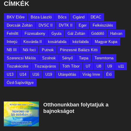
CÍMKÉK
BKV Előre
Bóza László
Bőcs
Cigánd
DEAC
Dorcsák Zoltán
DVSC II
DVTK II
Eger
Felkészülés
Felnőtt
Füzesabony
Gyula
Gál Zoltán
Gödöllő
Hatvan
Interjú
Kisvárda II
kosárlabda
kézilabda
Magyar Kupa
NB III
Női foci
Putnok
Pénzesné Balázs Kitti
Szerencsi Miklós
Szolnok
Sényő
Tarpa
Teremtorna
Tiszakécske
Tiszaújváros
Tóth Tibor
U7
U8
U9
u11
U13
U14
U16
U19
Utánpótlás
Virág Imre
Élő
Ózd-Sajóvölgye
Otthonunkban folytatjuk a
bajnokságot