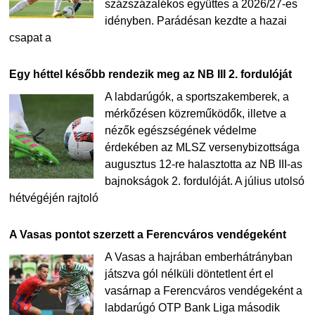
százszázalékos együttes a 2026/27-es
idényben. Parádésan kezdte a hazai
csapat a
Egy héttel később rendezik meg az NB III 2. fordulóját
A labdarúgók, a sportszakemberek, a
mérkőzésen közreműködők, illetve a
nézők egészségének védelme
érdekében az MLSZ versenybizottsága
augusztus 12-re halasztotta az NB III-as
bajnokságok 2. fordulóját. A július utolsó
hétvégéjén rajtoló
A Vasas pontot szerzett a Ferencváros vendégeként
A Vasas a hajrában emberhátrányban
játszva gól nélküli döntetlent ért el
vasárnap a Ferencváros vendégeként a
labdarúgó OTP Bank Liga második