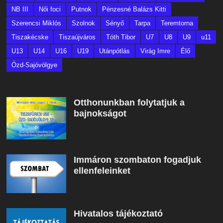
NB III
Női foci
Putnok
Pénzesné Balázs Kitti
Szerencsi Miklós
Szolnok
Sényő
Tarpa
Teremtorna
Tiszakécske
Tiszaújváros
Tóth Tibor
U7
U8
U9
u11
U13
U14
U16
U19
Utánpótlás
Virág Imre
Élő
Ózd-Sajóvölgye
Otthonunkban folytatjuk a
bajnokságot
Immáron szombaton fogadjuk
ellenfeleinket
Hivatalos tájékoztató