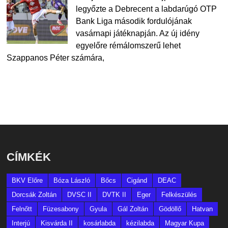
legyőzte a Debrecent a labdarúgó OTP
Bank Liga második fordulójának
vasárnapi játéknapján. Az új idény
egyelőre rémálomszerű lehet
Szappanos Péter számára,
CÍMKÉK
BKV Előre
Bóza László
Bőcs
Cigánd
DEAC
Dorcsák Zoltán
DVSC II
DVTK II
Eger
Felkészülés
Felnőtt
Füzesabony
Gyula
Gál Zoltán
Gödöllő
Hatvan
Interjú
Kisvárda II
kosárlabda
kézilabda
Magyar Kupa