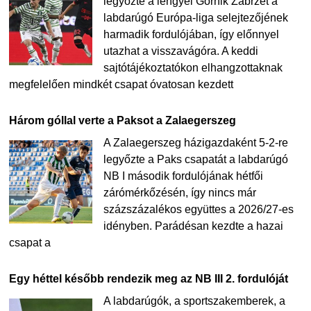
legyőzte a lengyel Górnik Zabrzét a
labdarúgó Európa-liga selejtezőjének
harmadik fordulójában, így előnnyel
utazhat a visszavágóra. A keddi
sajtótájékoztatókon elhangzottaknak
megfelelően mindkét csapat óvatosan kezdett
Három góllal verte a Paksot a Zalaegerszeg
A Zalaegerszeg házigazdaként 5-2-re
legyőzte a Paks csapatát a labdarúgó
NB I második fordulójának hétfői
zárómérkőzésén, így nincs már
százszázalékos együttes a 2026/27-es
idényben. Parádésan kezdte a hazai
csapat a
Egy héttel később rendezik meg az NB III 2. fordulóját
A labdarúgók, a sportszakemberek, a