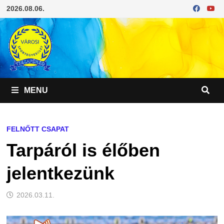
Skip
2026.08.06.
to
content
MENU
FELNŐTT CSAPAT
Tarpáról is élőben
jelentkezünk
2026.03.11.