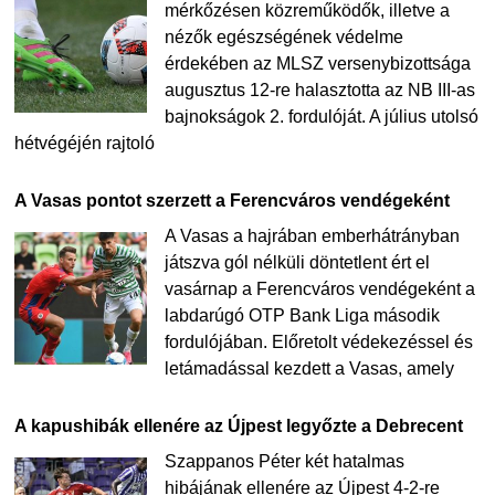
mérkőzésen közreműködők, illetve a
nézők egészségének védelme
érdekében az MLSZ versenybizottsága
augusztus 12-re halasztotta az NB III-as
bajnokságok 2. fordulóját. A július utolsó
hétvégéjén rajtoló
A Vasas pontot szerzett a Ferencváros vendégeként
A Vasas a hajrában emberhátrányban
játszva gól nélküli döntetlent ért el
vasárnap a Ferencváros vendégeként a
labdarúgó OTP Bank Liga második
fordulójában. Előretolt védekezéssel és
letámadással kezdett a Vasas, amely
A kapushibák ellenére az Újpest legyőzte a Debrecent
Szappanos Péter két hatalmas
hibájának ellenére az Újpest 4-2-re