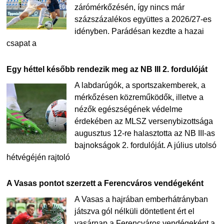
zárómérkőzésén, így nincs már
százszázalékos együttes a 2026/27-es
idényben. Parádésan kezdte a hazai
csapat a
Egy héttel később rendezik meg az NB III 2. fordulóját
A labdarúgók, a sportszakemberek, a
mérkőzésen közreműködők, illetve a
nézők egészségének védelme
érdekében az MLSZ versenybizottsága
augusztus 12-re halasztotta az NB III-as
bajnokságok 2. fordulóját. A július utolsó
hétvégéjén rajtoló
A Vasas pontot szerzett a Ferencváros vendégeként
A Vasas a hajrában emberhátrányban
játszva gól nélküli döntetlent ért el
vasárnap a Ferencváros vendégeként a