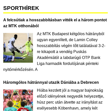
SPORTHÍREK
A felcsútiak a hosszabbításban vitték el a három pontot
az MTK otthonából
Az MTK Budapest kétgólos hátrányból
ugyan egyenlített, de Lamin Colley
hosszabbítás végén lőtt találatával 3-2-
re kikapott a vendég Puskás
Akadémiától a labdarúgó OTP Bank
Liga harmadik fordulójának pénteki
nyitómérkőzésén. A
Háromgólos hátránnyal utazik Dániába a Debrecen
Hiába kezdett jól a magyar bajnokság
előző idényének negyedik helyezettje,
húsz perc után átvette az irányítást az
esélyesebb Köbenhavn, amely két