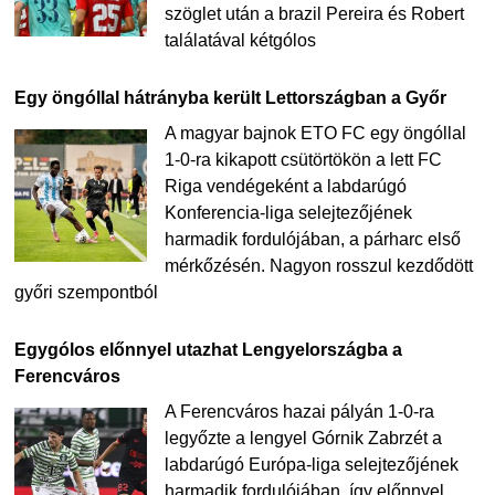
szöglet után a brazil Pereira és Robert
találatával kétgólos
Egy öngóllal hátrányba került Lettországban a Győr
A magyar bajnok ETO FC egy öngóllal
1-0-ra kikapott csütörtökön a lett FC
Riga vendégeként a labdarúgó
Konferencia-liga selejtezőjének
harmadik fordulójában, a párharc első
mérkőzésén. Nagyon rosszul kezdődött
győri szempontból
Egygólos előnnyel utazhat Lengyelországba a
Ferencváros
A Ferencváros hazai pályán 1-0-ra
legyőzte a lengyel Górnik Zabrzét a
labdarúgó Európa-liga selejtezőjének
harmadik fordulójában, így előnnyel