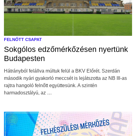
FELNŐTT CSAPAT
Sokgólos edzőmérkőzésen nyertünk
Budapesten
Hátrányból felállva múltuk felül a BKV Előrét. Szerdán
második nyári gyakorló meccsét is lejátszotta az NB III-as
rajtra hangoló felnőtt együttesünk. A szintén
harmadosztályú, az …