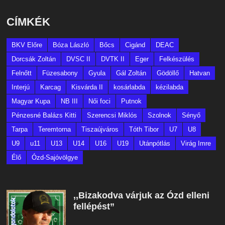
CÍMKÉK
BKV Előre
Bóza László
Bőcs
Cigánd
DEAC
Dorcsák Zoltán
DVSC II
DVTK II
Eger
Felkészülés
Felnőtt
Füzesabony
Gyula
Gál Zoltán
Gödöllő
Hatvan
Interjú
Karcag
Kisvárda II
kosárlabda
kézilabda
Magyar Kupa
NB III
Női foci
Putnok
Pénzesné Balázs Kitti
Szerencsi Miklós
Szolnok
Sényő
Tarpa
Teremtorna
Tiszaújváros
Tóth Tibor
U7
U8
U9
u11
U13
U14
U16
U19
Utánpótlás
Virág Imre
Élő
Ózd-Sajóvölgye
,,Bizakodva várjuk az Ózd elleni
fellépést”