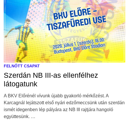
FELNŐTT CSAPAT
Szerdán NB III-as ellenfélhez
látogatunk
A BKV Előrénél vívunk újabb gyakorló mérkőzést. A
Karcagnál lejátszott első nyári edzőmeccsünk után szerdán
ismét idegenben lép pályára az NB III rajtjára hangoló
együttesünk. …