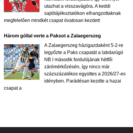
utazhat a visszavágóra. A keddi
sajtótájékoztatókon elhangzottaknak
megfelelően mindkét csapat óvatosan kezdett
Három góllal verte a Paksot a Zalaegerszeg
A Zalaegerszeg házigazdaként 5-2-re
legyőzte a Paks csapatát a labdarúgó
NB I második fordulójának hétfői
zárómérkőzésén, így nincs már
százszázalékos együttes a 2026/27-es
idényben. Parádésan kezdte a hazai
csapat a