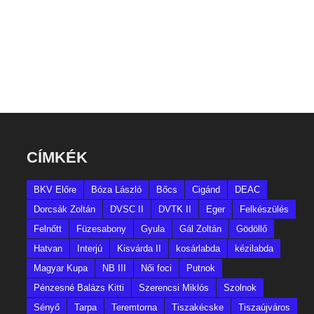
CÍMKÉK
BKV Előre
Bóza László
Bőcs
Cigánd
DEAC
Dorcsák Zoltán
DVSC II
DVTK II
Eger
Felkészülés
Felnőtt
Füzesabony
Gyula
Gál Zoltán
Gödöllő
Hatvan
Interjú
Kisvárda II
kosárlabda
kézilabda
Magyar Kupa
NB III
Női foci
Putnok
Pénzesné Balázs Kitti
Szerencsi Miklós
Szolnok
Sényő
Tarpa
Teremtorna
Tiszakécske
Tiszaújváros