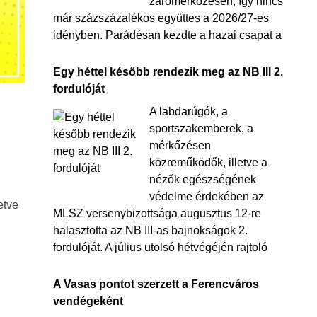
zárómérkőzésén, így nincs
már százszázalékos együttes a 2026/27-es
idényben. Parádésan kezdte a hazai csapat a
Egy héttel később rendezik meg az NB III 2.
fordulóját
A labdarúgók, a
sportszakemberek, a
mérkőzésen
közreműködők, illetve a
nézők egészségének
védelme érdekében az
etve
MLSZ versenybizottsága augusztus 12-re
halasztotta az NB III-as bajnokságok 2.
fordulóját. A július utolsó hétvégéjén rajtoló
A Vasas pontot szerzett a Ferencváros
vendégeként