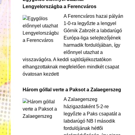
Lengyelországba a Ferencváros
A Ferencváros hazai pályán
1-0-ra legyőzte a lengyel
Górnik Zabrzét a labdarúgó
Európa-liga selejtezőjének
harmadik fordulójában, így
előnnyel utazhat a
visszavágóra. A keddi sajtótájékoztatókon
elhangzottaknak megfelelően mindkét csapat
óvatosan kezdett
Három góllal verte a Paksot a Zalaegerszeg
A Zalaegerszeg
házigazdaként 5-2-re
legyőzte a Paks csapatát a
labdarúgó NB I második
fordulójának hétfői