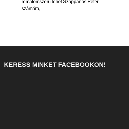
rémálomszerű lehet Szappanos Péter
számára,
KERESS MINKET FACEBOOKON!