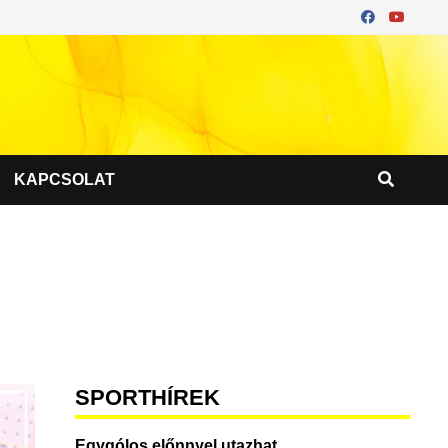
KAPCSOLAT
SPORTHÍREK
Egygólos előnnyel utazhat