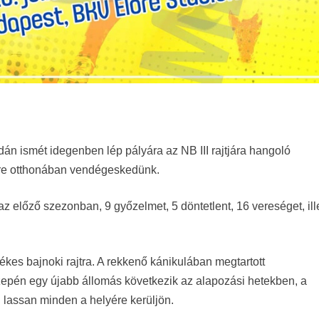
án ismét idegenben lép pályára az NB III rajtjára hangoló
őre otthonában vendégeskedünk.
az előző szezonban, 9 győzelmet, 5 döntetlent, 16 vereséget, ill
kes bajnoki rajtra. A rekkenő kánikulában megtartott
zepén egy újabb állomás következik az alapozási hetekben, a
 lassan minden a helyére kerüljön.