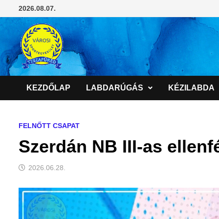
Skip
2026.08.07.
to
content
KEZDŐLAP
LABDARÚGÁS
KÉZILABDA
FELNŐTT CSAPAT
Szerdán NB III-as ellenf
2026.06.28.