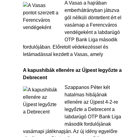
A Vasas a hajrában
emberhátrányban játszva
gól nélküli döntetlent ért el
vasárnap a Ferencváros
vendégeként a labdarúgó
OTP Bank Liga második
fordulójában. Előretolt védekezéssel és
letámadással kezdett a Vasas, amely
A kapushibák ellenére az Újpest legyőzte a
Debrecent
Szappanos Péter két
hatalmas hibájának
ellenére az Újpest 4-2-re
legyőzte a Debrecent a
labdarúgó OTP Bank Liga
második fordulójának
vasárnapi játéknapján. Az új idény egyelőre