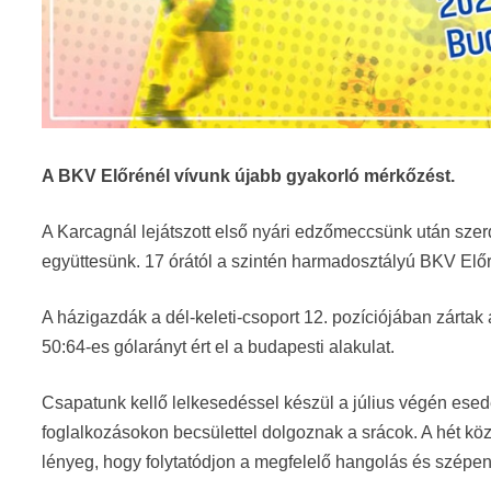
A BKV Előrénél vívunk újabb gyakorló mérkőzést.
A Karcagnál lejátszott első nyári edzőmeccsünk után szerd
együttesünk. 17 órától a szintén harmadosztályú BKV El
A házigazdák a dél-keleti-csoport 12. pozíciójában zártak 
50:64-es gólarányt ért el a budapesti alakulat.
Csapatunk kellő lelkesedéssel készül a július végén esedé
foglalkozásokon becsülettel dolgoznak a srácok. A hét kö
lényeg, hogy folytatódjon a megfelelő hangolás és szépen