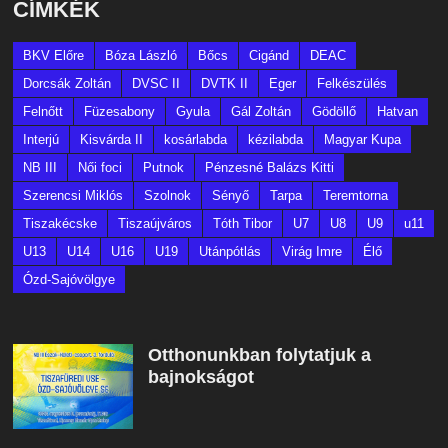
CÍMKÉK
BKV Előre
Bóza László
Bőcs
Cigánd
DEAC
Dorcsák Zoltán
DVSC II
DVTK II
Eger
Felkészülés
Felnőtt
Füzesabony
Gyula
Gál Zoltán
Gödöllő
Hatvan
Interjú
Kisvárda II
kosárlabda
kézilabda
Magyar Kupa
NB III
Női foci
Putnok
Pénzesné Balázs Kitti
Szerencsi Miklós
Szolnok
Sényő
Tarpa
Teremtorna
Tiszakécske
Tiszaújváros
Tóth Tibor
U7
U8
U9
u11
U13
U14
U16
U19
Utánpótlás
Virág Imre
Élő
Ózd-Sajóvölgye
Otthonunkban folytatjuk a
bajnokságot