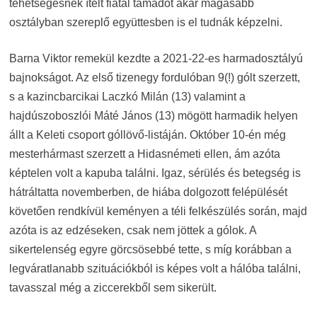
tehetségesnek ítélt fiatal támadót akár magasabb
osztályban szereplő együttesben is el tudnák képzelni.
Barna Viktor remekül kezdte a 2021-22-es harmadosztályú
bajnokságot. Az első tizenegy fordulóban 9(!) gólt szerzett,
s a kazincbarcikai Laczkó Milán (13) valamint a
hajdúszoboszlói Máté János (13) mögött harmadik helyen
állt a Keleti csoport góllövő-listáján. Október 10-én még
mesterhármast szerzett a Hidasnémeti ellen, ám azóta
képtelen volt a kapuba találni. Igaz, sérülés és betegség is
hátráltatta novemberben, de hiába dolgozott felépülését
követően rendkívül keményen a téli felkészülés során, majd
azóta is az edzéseken, csak nem jöttek a gólok. A
sikertelenség egyre görcsösebbé tette, s míg korábban a
legváratlanabb szituációkból is képes volt a hálóba találni,
tavasszal még a ziccerekből sem sikerült.