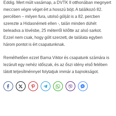
Eddig. Mert múlt vasárnap, a DVTK II otthonában megnyert
meccsen végre véget ért a hosszú böjt. A találkozó 82.
percében – milyen fura, utolsó gólját is a 82. percben
szerezte a Hidasnémeti ellen -, talán minden dühét
beleadva a lövésbe, 25 méterről kilőtte az alsó sarkot.
Ezzel nem csak, hogy gólt szerzett, de találata egyben
három pontot is ért csapatunknak.
Remélhetően ezzel Barna Viktor és csapatunk számára is
lezárult egy nehéz időszak, és az őszi idény első felében
látott teljesítménnyel folytatjuk immár a bajnokságot.