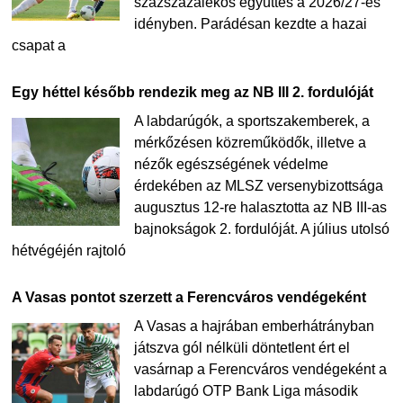
százszázalékos együttes a 2026/27-es
idényben. Parádésan kezdte a hazai
csapat a
Egy héttel később rendezik meg az NB III 2. fordulóját
A labdarúgók, a sportszakemberek, a
mérkőzésen közreműködők, illetve a
nézők egészségének védelme
érdekében az MLSZ versenybizottsága
augusztus 12-re halasztotta az NB III-as
bajnokságok 2. fordulóját. A július utolsó
hétvégéjén rajtoló
A Vasas pontot szerzett a Ferencváros vendégeként
A Vasas a hajrában emberhátrányban
játszva gól nélküli döntetlent ért el
vasárnap a Ferencváros vendégeként a
labdarúgó OTP Bank Liga második