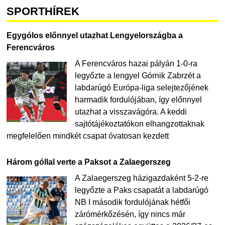
SPORTHÍREK
Egygólos előnnyel utazhat Lengyelországba a
Ferencváros
A Ferencváros hazai pályán 1-0-ra
legyőzte a lengyel Górnik Zabrzét a
labdarúgó Európa-liga selejtezőjének
harmadik fordulójában, így előnnyel
utazhat a visszavágóra. A keddi
sajtótájékoztatókon elhangzottaknak
megfelelően mindkét csapat óvatosan kezdett
Három góllal verte a Paksot a Zalaegerszeg
A Zalaegerszeg házigazdaként 5-2-re
legyőzte a Paks csapatát a labdarúgó
NB I második fordulójának hétfői
zárómérkőzésén, így nincs már