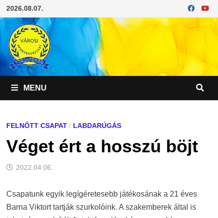
Skip
2026.08.07.
to
content
MENU
FELNŐTT CSAPAT
/
LABDARÚGÁS
Véget ért a hosszú böjt
2022.04.06.
Csapatunk egyik legígéretesebb játékosának a 21 éves
Barna Viktort tartják szurkolóink. A szakemberek által is