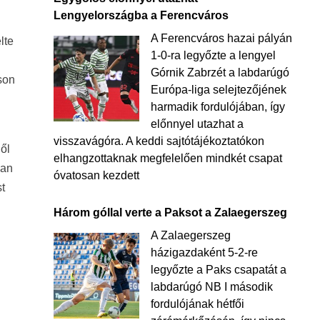
Lengyelországba a Ferencváros
A Ferencváros hazai pályán
lte
1-0-ra legyőzte a lengyel
Górnik Zabrzét a labdarúgó
son
Európa-liga selejtezőjének
harmadik fordulójában, így
előnnyel utazhat a
visszavágóra. A keddi sajtótájékoztatókon
lől
elhangzottaknak megfelelően mindkét csapat
ban
óvatosan kezdett
st
Három góllal verte a Paksot a Zalaegerszeg
A Zalaegerszeg
házigazdaként 5-2-re
legyőzte a Paks csapatát a
labdarúgó NB I második
fordulójának hétfői