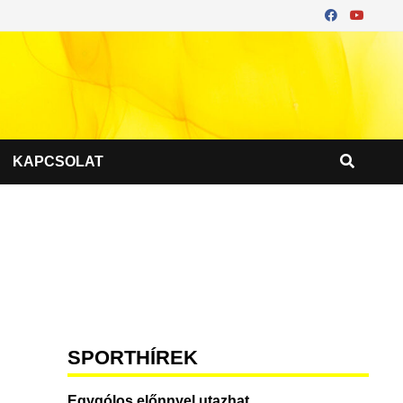
KAPCSOLAT
SPORTHÍREK
Egygólos előnnyel utazhat