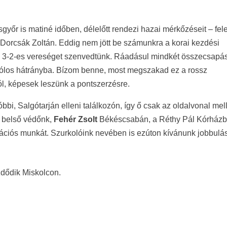
győr is matiné időben, délelőtt rendezi hazai mérkőzéseit – fele
Dorcsák Zoltán. Eddig nem jött be számunkra a korai kezdési
an 3-2-es vereséget szenvedtünk. Ráadásul mindkét összecsapá
étgólos hátrányba. Bízom benne, most megszakad ez a rossz
ól, képesek leszünk a pontszerzésre.
bbi, Salgótarján elleni találkozón, így ő csak az oldalvonal mel
y belső védőnk,
Fehér Zsolt
Békéscsabán, a Réthy Pál Kórház
tációs munkát. Szurkolóink nevében is ezúton kívánunk jobbulá
zdődik Miskolcon.