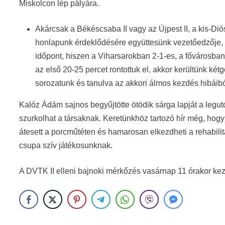
Miskolcon lép pályára.
Akárcsak a Békéscsaba II vagy az Újpest II, a kis-Diós
honlapunk érdeklődésére együttesünk vezetőedzője, 
időpont, hiszen a Viharsarokban 2-1-es, a fővárosb
az első 20-25 percet rontottuk el, akkor kerültünk k
sorozatunk és tanulva az akkori álmos kezdés hibáib
Kalóz Ádám sajnos begyűjtötte ötödik sárga lapját a legutó
szurkolhat a társaknak. Keretünkhöz tartozó hír még, hog
átesett a porcműtéten és hamarosan elkezdheti a rehabili
csupa szív játékosunknak.
A DVTK II elleni bajnoki mérkőzés vasárnap 11 órakor ke