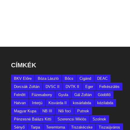
CÍMKÉK
BKV Előre
Bóza László
Bőcs
Cigánd
DEAC
Dorcsák Zoltán
DVSC II
DVTK II
Eger
Felkészülés
Felnőtt
Füzesabony
Gyula
Gál Zoltán
Gödöllő
Hatvan
Interjú
Kisvárda II
kosárlabda
kézilabda
Magyar Kupa
NB III
Női foci
Putnok
Pénzesné Balázs Kitti
Szerencsi Miklós
Szolnok
Sényő
Tarpa
Teremtorna
Tiszakécske
Tiszaújváros