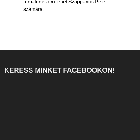
rémálomszerű lehet Szappanos Péter
számára,
KERESS MINKET FACEBOOKON!