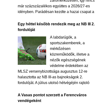
zárómérkőzésén, így nincs
már százszázalékos együttes a 2026/27-es
idényben. Parádésan kezdte a hazai csapat a
Egy héttel később rendezik meg az NB III 2.
fordulóját
A labdarúgók, a
sportszakemberek, a
mérkőzésen
közreműködők, illetve a
nézők egészségének
védelme érdekében az
MLSZ versenybizottsága augusztus 12-re
halasztotta az NB III-as bajnokságok 2.
fordulóját. A július utolsó hétvégéjén rajtoló
A Vasas pontot szerzett a Ferencváros
vendégeként