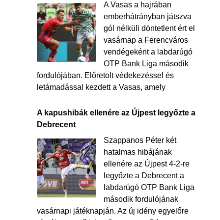
A Vasas a hajrában
emberhátrányban játszva
gól nélküli döntetlent ért el
vasárnap a Ferencváros
vendégeként a labdarúgó
OTP Bank Liga második
fordulójában. Előretolt védekezéssel és
letámadással kezdett a Vasas, amely
A kapushibák ellenére az Újpest legyőzte a
Debrecent
Szappanos Péter két
hatalmas hibájának
ellenére az Újpest 4-2-re
legyőzte a Debrecent a
labdarúgó OTP Bank Liga
második fordulójának
vasárnapi játéknapján. Az új idény egyelőre