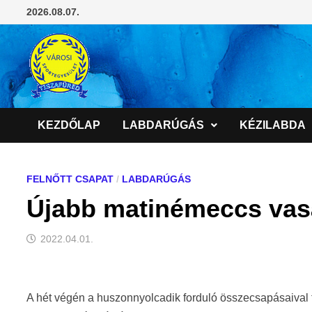
Skip
2026.08.07.
to
content
KEZDŐLAP
LABDARÚGÁS
KÉZILABDA
FELNŐTT CSAPAT
/
LABDARÚGÁS
Újabb matinémeccs va
2022.04.01.
A hét végén a huszonnyolcadik forduló összecsapásaival