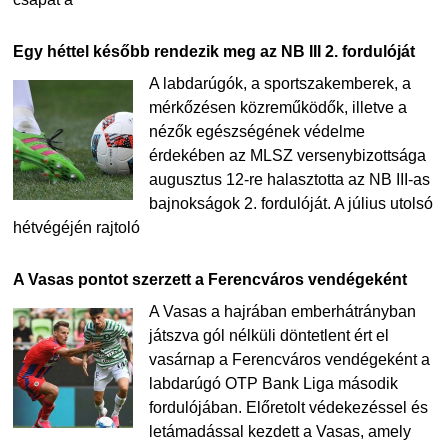
Egy héttel később rendezik meg az NB III 2. fordulóját
A labdarúgók, a sportszakemberek, a
mérkőzésen közreműködők, illetve a
nézők egészségének védelme
érdekében az MLSZ versenybizottsága
augusztus 12-re halasztotta az NB III-as
bajnokságok 2. fordulóját. A július utolsó
hétvégéjén rajtoló
A Vasas pontot szerzett a Ferencváros vendégeként
A Vasas a hajrában emberhátrányban
játszva gól nélküli döntetlent ért el
vasárnap a Ferencváros vendégeként a
labdarúgó OTP Bank Liga második
fordulójában. Előretolt védekezéssel és
letámadással kezdett a Vasas, amely