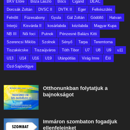
BKV Előre
Bóza László
Bőcs
Cigánd
DEAC
Dorcsák Zoltán
DVSC II
DVTK II
Eger
Felkészülés
Felnőtt
Füzesabony
Gyula
Gál Zoltán
Gödöllő
Hatvan
Interjú
Kisvárda II
kosárlabda
kézilabda
Magyar Kupa
NB III
Női foci
Putnok
Pénzesné Balázs Kitti
Szerencsi Miklós
Szolnok
Sényő
Tarpa
Teremtorna
Tiszakécske
Tiszaújváros
Tóth Tibor
U7
U8
U9
u11
U13
U14
U16
U19
Utánpótlás
Virág Imre
Élő
Ózd-Sajóvölgye
Otthonunkban folytatjuk a
bajnokságot
Immáron szombaton fogadjuk
ellenfeleinket