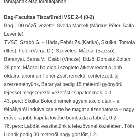
táblájának első fordulójában.
Bag-Facultas Tiszafüredi VSE 2-4 (0-2)
Bag, 100 néző, vezette: Sveda Marcell (Márkus Péter, Balla
Levente)
TVSE
: Szabó G. – Háda, Fehér Zs.(Karika), Skulka, Tomola
(Illés), Földi (Varga D.), Szövetes, Mácsai (Barzsó),
Baranyai, Barna V., Csábi (Vincze). Edző: Dorcsák Zoltán.
29.perc: Mácsai ba oldali szöglete átkeveredett a jobb
oldalra, ahonnan Fehér Zsolt remekül centerezett, új
szerzeményünk, Baranyai pedig 15 méterről gyönyörű
fejessel megszerezte vezetést csapatunknak, 0-1.
43. perc: Skulka Botond remek egyéni akció után – a
félpályáról indulva cselezte be magát a tizenhatosra – nagy
erővel a jobb kapufa tövébe bombázta a labdát, 0-2.
76. perc: Labdát veszítettünk a felezővonal közelében, Tóth
Henrik pedig 30 méterről nagy gólt lőtt,1-2.