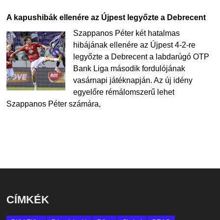
A kapushibák ellenére az Újpest legyőzte a Debrecent
Szappanos Péter két hatalmas
hibájának ellenére az Újpest 4-2-re
legyőzte a Debrecent a labdarúgó OTP
Bank Liga második fordulójának
vasárnapi játéknapján. Az új idény
egyelőre rémálomszerű lehet
Szappanos Péter számára,
CÍMKÉK