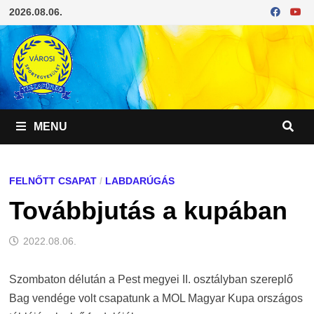
Skip
2026.08.06.
to
content
MENU
FELNŐTT CSAPAT
/
LABDARÚGÁS
Továbbjutás a kupában
2022.08.06.
Szombaton délután a Pest megyei II. osztályban szereplő
Bag vendége volt csapatunk a MOL Magyar Kupa országos