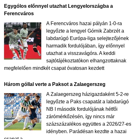
Egygólos előnnyel utazhat Lengyelországba a
Ferencváros
A Ferencváros hazai pályán 1-0-ra
legyőzte a lengyel Górnik Zabrzét a
labdarúgó Európa-liga selejtezőjének
harmadik fordulójában, így előnnyel
utazhat a visszavágóra. A keddi
sajtótájékoztatókon elhangzottaknak
megfelelően mindkét csapat óvatosan kezdett
Három góllal verte a Paksot a Zalaegerszeg
A Zalaegerszeg házigazdaként 5-2-re
legyőzte a Paks csapatát a labdarúgó
NB I második fordulójának hétfői
zárómérkőzésén, így nincs már
százszázalékos együttes a 2026/27-es
idényben. Parádésan kezdte a hazai
csapat a