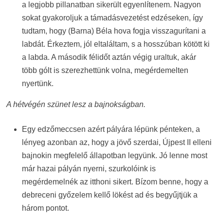
a legjobb pillanatban sikerült egyenlítenem. Nagyon
sokat gyakoroljuk a támadásvezetést edzéseken, így
tudtam, hogy (Barna) Béla hova fogja visszagurítani a
labdát. Érkeztem, jól eltaláltam, s a hosszúban kötött ki
a labda. A második félidőt aztán végig uraltuk, akár
több gólt is szerezhettünk volna, megérdemelten
nyertünk.
A hétvégén szünet lesz a bajnokságban.
Egy edzőmeccsen azért pályára lépünk pénteken, a
lényeg azonban az, hogy a jövő szerdai, Újpest II elleni
bajnokin megfelelő állapotban legyünk. Jó lenne most
már hazai pályán nyerni, szurkolóink is
megérdemelnék az itthoni sikert. Bízom benne, hogy a
debreceni győzelem kellő lökést ad és begyűjtjük a
három pontot.