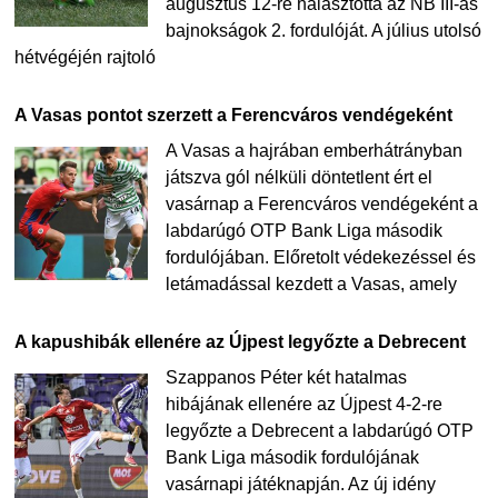
augusztus 12-re halasztotta az NB III-as
bajnokságok 2. fordulóját. A július utolsó
hétvégéjén rajtoló
A Vasas pontot szerzett a Ferencváros vendégeként
A Vasas a hajrában emberhátrányban
játszva gól nélküli döntetlent ért el
vasárnap a Ferencváros vendégeként a
labdarúgó OTP Bank Liga második
fordulójában. Előretolt védekezéssel és
letámadással kezdett a Vasas, amely
A kapushibák ellenére az Újpest legyőzte a Debrecent
Szappanos Péter két hatalmas
hibájának ellenére az Újpest 4-2-re
legyőzte a Debrecent a labdarúgó OTP
Bank Liga második fordulójának
vasárnapi játéknapján. Az új idény