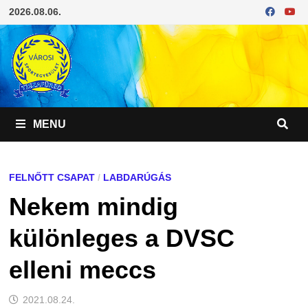
Skip
2026.08.06.
to
content
MENU
FELNŐTT CSAPAT
/
LABDARÚGÁS
Nekem mindig
különleges a DVSC
elleni meccs
2021.08.24.