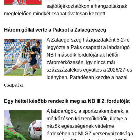
sajtótájékoztatókon elhangzottaknak
megfelelően mindkét csapat óvatosan kezdett
Három góllal verte a Paksot a Zalaegerszeg
A Zalaegerszeg házigazdaként 5-2-re
legyőzte a Paks csapatát a labdarúgó
NB I második fordulójának hétfői
zárómérkőzésén, így nincs már
százszázalékos együttes a 2026/27-es
idényben. Parádésan kezdte a hazai
csapat a
Egy héttel később rendezik meg az NB III 2. fordulóját
A labdarúgók, a sportszakemberek, a
mérkőzésen közreműködők, illetve a
nézők egészségének védelme
érdekében az MLSZ versenybizottsága