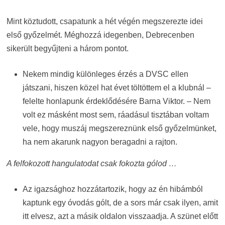
Mint köztudott, csapatunk a hét végén megszerezte idei
első győzelmét. Méghozzá idegenben, Debrecenben
sikerült begyűjteni a három pontot.
Nekem mindig különleges érzés a DVSC ellen
játszani, hiszen közel hat évet töltöttem el a klubnál –
felelte honlapunk érdeklődésére Barna Viktor. – Nem
volt ez másként most sem, ráadásul tisztában voltam
vele, hogy muszáj megszereznünk első győzelmünket,
ha nem akarunk nagyon beragadni a rajton.
A felfokozott hangulatodat csak fokozta gólod …
Az igazsághoz hozzátartozik, hogy az én hibámból
kaptunk egy óvodás gólt, de a sors már csak ilyen, amit
itt elvesz, azt a másik oldalon visszaadja. A szünet előtt