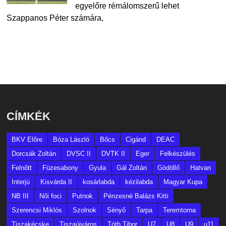
egyelőre rémálomszerű lehet
Szappanos Péter számára,
CÍMKÉK
BKV Előre
Bóza László
Bőcs
Cigánd
DEAC
Dorcsák Zoltán
DVSC II
DVTK II
Eger
Felkészülés
Felnőtt
Füzesabony
Gyula
Gál Zoltán
Gödöllő
Hatvan
Interjú
Kisvárda II
kosárlabda
kézilabda
Magyar Kupa
NB III
Női foci
Putnok
Pénzesné Balázs Kitti
Szerencsi Miklós
Szolnok
Sényő
Tarpa
Teremtorna
Tiszakécske
Tiszaújváros
Tóth Tibor
U7
U8
U9
u11