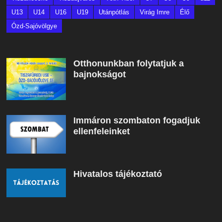
U13
U14
U16
U19
Utánpótlás
Virág Imre
Élő
Ózd-Sajóvölgye
Otthonunkban folytatjuk a
bajnokságot
Immáron szombaton fogadjuk
ellenfeleinket
Hivatalos tájékoztató