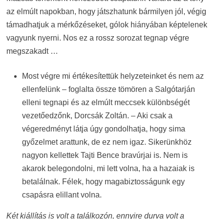
az elmúlt napokban, hogy játszhatunk bármilyen jól, végig
támadhatjuk a mérkőzéseket, gólok hiányában képtelenek
vagyunk nyerni. Nos ez a rossz sorozat tegnap végre
megszakadt …
Most végre mi értékesítettük helyzeteinket és nem az
ellenfelünk – foglalta össze tömören a Salgótarján
elleni tegnapi és az elmúlt meccsek különbségét
vezetőedzőnk, Dorcsák Zoltán. – Aki csak a
végeredményt látja úgy gondolhatja, hogy sima
győzelmet arattunk, de ez nem igaz. Sikerünkhöz
nagyon kellettek Tajti Bence bravúrjai is. Nem is
akarok belegondolni, mi lett volna, ha a hazaiak is
betalálnak. Félek, hogy magabiztosságunk egy
csapásra elillant volna.
Két kiállítás is volt a találkozón, ennyire durva volt a