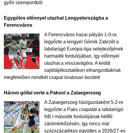
győri szempontból
Egygólos előnnyel utazhat Lengyelországba a
Ferencváros
A Ferencváros hazai pályán 1-0-ra
legyőzte a lengyel Górnik Zabrzét a
labdarúgó Európa-liga selejtezőjének
harmadik fordulójában, így előnnyel
utazhat a visszavágóra. A keddi
sajtótájékoztatókon elhangzottaknak
megfelelően mindkét csapat óvatosan kezdett
Három góllal verte a Paksot a Zalaegerszeg
A Zalaegerszeg házigazdaként 5-2-re
legyőzte a Paks csapatát a labdarúgó
NB I második fordulójának hétfői
zárómérkőzésén, így nincs már
százszázalékos együttes a 2026/27-es