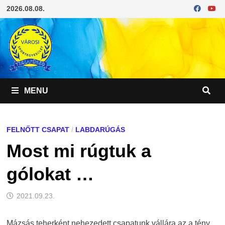
Skip
2026.08.08.
to
content
MENU
FELNŐTT CSAPAT
/
LABDARÚGÁS
Most mi rúgtuk a
gólokat …
2021.09.23.
Mázsás teherként nehezedett csapatunk vállára az a tény