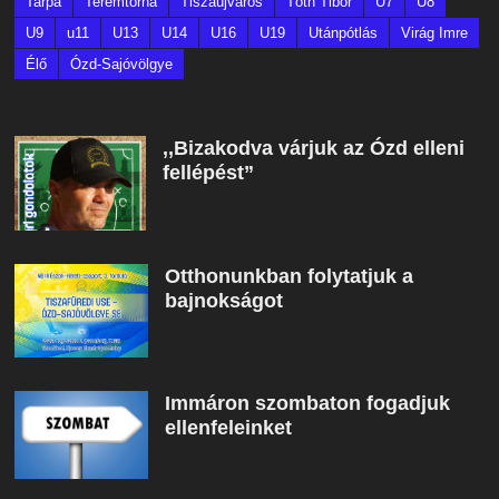
Tarpa
Teremtorna
Tiszaújváros
Tóth Tibor
U7
U8
U9
u11
U13
U14
U16
U19
Utánpótlás
Virág Imre
Élő
Ózd-Sajóvölgye
,,Bizakodva várjuk az Ózd elleni
fellépést”
Otthonunkban folytatjuk a
bajnokságot
Immáron szombaton fogadjuk
ellenfeleinket