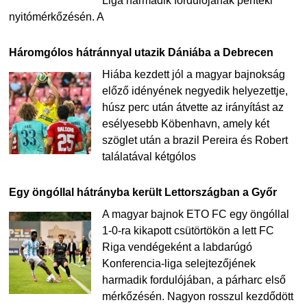
Liga harmadik fordulójának pénteki
nyitómérkőzésén. A
Háromgólos hátránnyal utazik Dániába a Debrecen
Hiába kezdett jól a magyar bajnokság
előző idényének negyedik helyezettje,
húsz perc után átvette az irányítást az
esélyesebb Köbenhavn, amely két
szöglet után a brazil Pereira és Robert
találatával kétgólos
Egy öngóllal hátrányba került Lettországban a Győr
A magyar bajnok ETO FC egy öngóllal
1-0-ra kikapott csütörtökön a lett FC
Riga vendégeként a labdarúgó
Konferencia-liga selejtezőjének
harmadik fordulójában, a párharc első
mérkőzésén. Nagyon rosszul kezdődött