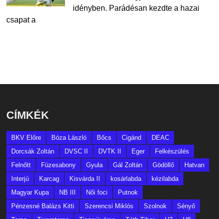
idényben. Parádésan kezdte a hazai
csapat a
CÍMKÉK
BKV Előre
Bóza László
Bőcs
Cigánd
DEAC
Dorcsák Zoltán
DVSC II
DVTK II
Eger
Felkészülés
Felnőtt
Füzesabony
Gyula
Gál Zoltán
Gödöllő
Hatvan
Interjú
Karcag
Kisvárda II
kosárlabda
kézilabda
Magyar Kupa
NB III
Női foci
Putnok
Pénzesné Balázs Kitti
Szerencsi Miklós
Szolnok
Sényő