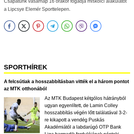
Csapatunk vasárnap 16 órakor fogadja miskolci alakulatot
a Lipcsye Elemér Sporttelepen.
SPORTHÍREK
A felcsútiak a hosszabbításban vitték el a három pontot
az MTK otthonából
Az MTK Budapest kétgólos hátrányból
ugyan egyenlített, de Lamin Colley
hosszabbítás végén lőtt találatával 3-2-
re kikapott a vendég Puskás
Akadémiától a labdarúgó OTP Bank