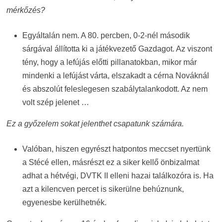
mérkőzés?
Egyáltalán nem. A 80. percben, 0-2-nél második
sárgával állította ki a játékvezető Gazdagot. Az viszont
tény, hogy a lefújás előtti pillanatokban, mikor már
mindenki a lefújást várta, elszakadt a cérna Nováknál
és abszolút feleslegesen szabálytalankodott. Az nem
volt szép jelenet …
Ez a győzelem sokat jelenthet csapatunk számára.
Valóban, hiszen egyrészt hatpontos meccset nyertünk
a Stécé ellen, másrészt ez a siker kellő önbizalmat
adhat a hétvégi, DVTK II elleni hazai találkozóra is. Ha
azt a kilencven percet is sikerülne behúznunk,
egyenesbe kerülhetnék.