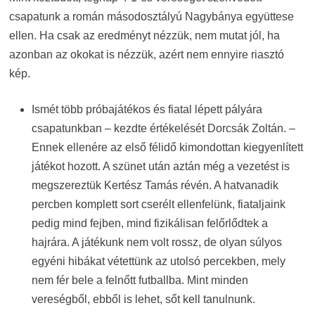
csapatunk a román másodosztályú Nagybánya együttese
ellen. Ha csak az eredményt nézzük, nem mutat jól, ha
azonban az okokat is nézzük, azért nem ennyire riasztó
kép.
Ismét több próbajátékos és fiatal lépett pályára
csapatunkban – kezdte értékelését Dorcsák Zoltán. –
Ennek ellenére az első félidő kimondottan kiegyenlített
játékot hozott. A szünet után aztán még a vezetést is
megszereztük Kertész Tamás révén. A hatvanadik
percben komplett sort cserélt ellenfelünk, fiataljaink
pedig mind fejben, mind fizikálisan felőrlődtek a
hajrára. A játékunk nem volt rossz, de olyan súlyos
egyéni hibákat vétettünk az utolsó percekben, mely
nem fér bele a felnőtt futballba. Mint minden
vereségből, ebből is lehet, sőt kell tanulnunk.