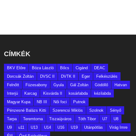
CÍMKÉK
BKV Előre
Bóza László
Bőcs
Cigánd
DEAC
Dorcsák Zoltán
DVSC II
DVTK II
Eger
Felkészülés
Felnőtt
Füzesabony
Gyula
Gál Zoltán
Gödöllő
Hatvan
Interjú
Karcag
Kisvárda II
kosárlabda
kézilabda
Magyar Kupa
NB III
Női foci
Putnok
Pénzesné Balázs Kitti
Szerencsi Miklós
Szolnok
Sényő
Tarpa
Teremtorna
Tiszaújváros
Tóth Tibor
U7
U8
U9
u11
U13
U14
U16
U19
Utánpótlás
Virág Imre
Élő
Ózd-Sajóvölgye