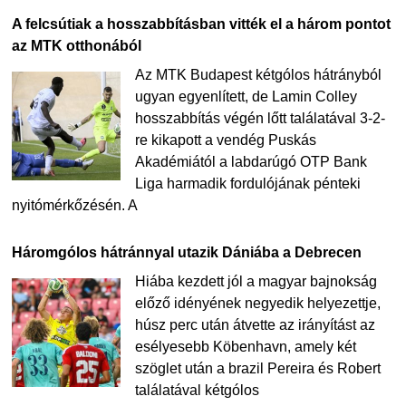
A felcsútiak a hosszabbításban vitték el a három pontot
az MTK otthonából
Az MTK Budapest kétgólos hátrányból
ugyan egyenlített, de Lamin Colley
hosszabbítás végén lőtt találatával 3-2-
re kikapott a vendég Puskás
Akadémiától a labdarúgó OTP Bank
Liga harmadik fordulójának pénteki
nyitómérkőzésén. A
Háromgólos hátránnyal utazik Dániába a Debrecen
Hiába kezdett jól a magyar bajnokság
előző idényének negyedik helyezettje,
húsz perc után átvette az irányítást az
esélyesebb Köbenhavn, amely két
szöglet után a brazil Pereira és Robert
találatával kétgólos