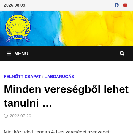
Skip
2026.08.09.
to
content
MENU
FELNŐTT CSAPAT
/
LABDARÚGÁS
Minden vereségből lehet
tanulni …
2022.07.20.
Mint köztudott, tegnap 4-1-es vereséget szenvedett