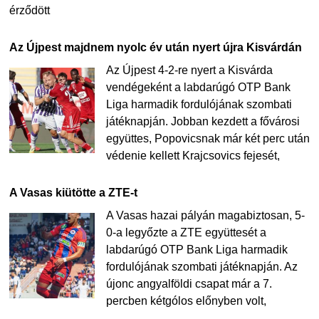
érződött
Az Újpest majdnem nyolc év után nyert újra Kisvárdán
Az Újpest 4-2-re nyert a Kisvárda
vendégeként a labdarúgó OTP Bank
Liga harmadik fordulójának szombati
játéknapján. Jobban kezdett a fővárosi
együttes, Popovicsnak már két perc után
védenie kellett Krajcsovics fejesét,
A Vasas kiütötte a ZTE-t
A Vasas hazai pályán magabiztosan, 5-
0-a legyőzte a ZTE együttesét a
labdarúgó OTP Bank Liga harmadik
fordulójának szombati játéknapján. Az
újonc angyalföldi csapat már a 7.
percben kétgólos előnyben volt,