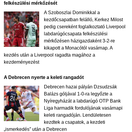
felkészülési mérkőzését
A Szoboszlai Dominikkal a
kezdőcsapatban felálló, Kerkez Milost
pedig csereként foglalkoztató Liverpool
labdarúgócsapata felkészülési
mérkőzésen házigazdaként 3-2-re
kikapott a Monacótól vasárnap. A
kezdés után a Liverpool ragadta magához a
kezdeményezést
A Debrecen nyerte a keleti rangadót
Debrecen hazai pályán Dzsudzsák
Balázs góljával 1-0-ra legyőzte a
Nyíregyházát a labdarúgó OTP Bank
Liga harmadik fordulójának vasárnapi
keleti rangadóján. Lendületesen
kezdtek a csapatok, a kezdeti
„ismerkedés” után a Debrecen