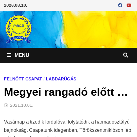
Skip
2026.08.10.
to
content
MENU
FELNŐTT CSAPAT
/
LABDARÚGÁS
Megyei rangadó előtt …
2021.10.01.
Vasárnap a tizedik fordulóval folytatódik a harmadosztályú
bajnokság. Csapatunk idegenben, Törökszentmiklóson lép