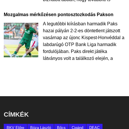
Mozgalmas mérkőzésen pontosztozkodás Pakson
A legutóbbi kiírásban harmadik Paks
hazai pályán 2-2-es döntetlent játszott
vasárnap az újonc Kispest-Honvéddal a
labdarúgó OTP Bank Liga harmadik
fordulójában. Paks direkt játéka
látványos volt a találkozó elején, a
CÍMKÉK
BKV Előre
Bóza László
Bőcs
Cigánd
DEAC