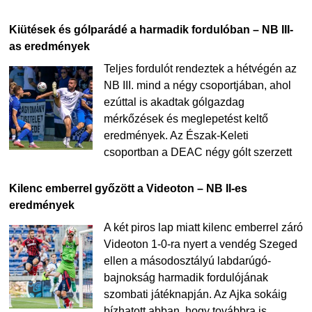
Kiütések és gólparádé a harmadik fordulóban – NB III-
as eredmények
Teljes fordulót rendeztek a hétvégén az
NB III. mind a négy csoportjában, ahol
ezúttal is akadtak gólgazdag
mérkőzések és meglepetést keltő
eredmények. Az Észak-Keleti
csoportban a DEAC négy gólt szerzett
Kilenc emberrel győzött a Videoton – NB II-es
eredmények
A két piros lap miatt kilenc emberrel záró
Videoton 1-0-ra nyert a vendég Szeged
ellen a másodosztályú labdarúgó-
bajnokság harmadik fordulójának
szombati játéknapján. Az Ajka sokáig
bízhatott abban, hogy továbbra is