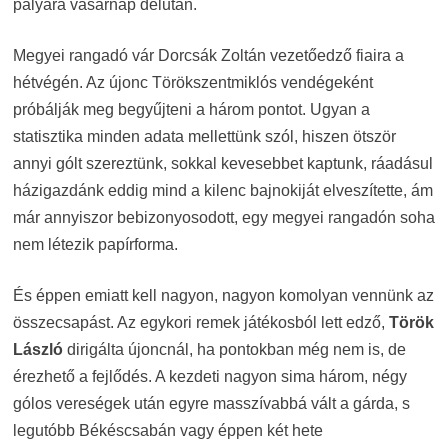
pályára vasárnap délután.
Megyei rangadó vár Dorcsák Zoltán vezetőedző fiaira a
hétvégén. Az újonc Törökszentmiklós vendégeként
próbálják meg begyűjteni a három pontot. Ugyan a
statisztika minden adata mellettünk szól, hiszen ötször
annyi gólt szereztünk, sokkal kevesebbet kaptunk, ráadásul
házigazdánk eddig mind a kilenc bajnokiját elveszítette, ám
már annyiszor bebizonyosodott, egy megyei rangadón soha
nem létezik papírforma.
És éppen emiatt kell nagyon, nagyon komolyan vennünk az
összecsapást. Az egykori remek játékosból lett edző,
Török
László
dirigálta újoncnál, ha pontokban még nem is, de
érezhető a fejlődés. A kezdeti nagyon sima három, négy
gólos vereségek után egyre masszívabbá vált a gárda, s
legutóbb Békéscsabán vagy éppen két hete