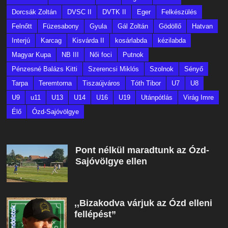
Dorcsák Zoltán
DVSC II
DVTK II
Eger
Felkészülés
Felnőtt
Füzesabony
Gyula
Gál Zoltán
Gödöllő
Hatvan
Interjú
Karcag
Kisvárda II
kosárlabda
kézilabda
Magyar Kupa
NB III
Női foci
Putnok
Pénzesné Balázs Kitti
Szerencsi Miklós
Szolnok
Sényő
Tarpa
Teremtorna
Tiszaújváros
Tóth Tibor
U7
U8
U9
u11
U13
U14
U16
U19
Utánpótlás
Virág Imre
Élő
Ózd-Sajóvölgye
Pont nélkül maradtunk az Ózd-
Sajóvölgye ellen
,,Bizakodva várjuk az Ózd elleni
fellépést”