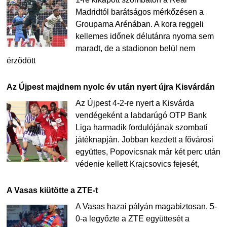
Madridtól barátságos mérkőzésen a
Groupama Arénában. A kora reggeli
kellemes időnek délutánra nyoma sem
maradt, de a stadionon belül nem
érződött
Az Újpest majdnem nyolc év után nyert újra Kisvárdán
Az Újpest 4-2-re nyert a Kisvárda
vendégeként a labdarúgó OTP Bank
Liga harmadik fordulójának szombati
játéknapján. Jobban kezdett a fővárosi
együttes, Popovicsnak már két perc után
védenie kellett Krajcsovics fejesét,
A Vasas kiütötte a ZTE-t
A Vasas hazai pályán magabiztosan, 5-
0-a legyőzte a ZTE együttesét a