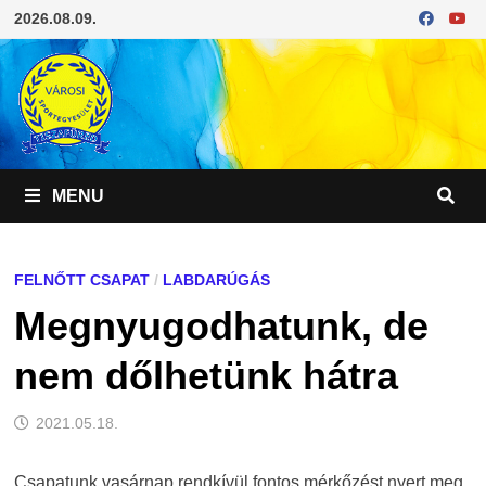
Skip
2026.08.09.
to
content
MENU
FELNŐTT CSAPAT
/
LABDARÚGÁS
Megnyugodhatunk, de
nem dőlhetünk hátra
2021.05.18.
Csapatunk vasárnap rendkívül fontos mérkőzést nyert meg