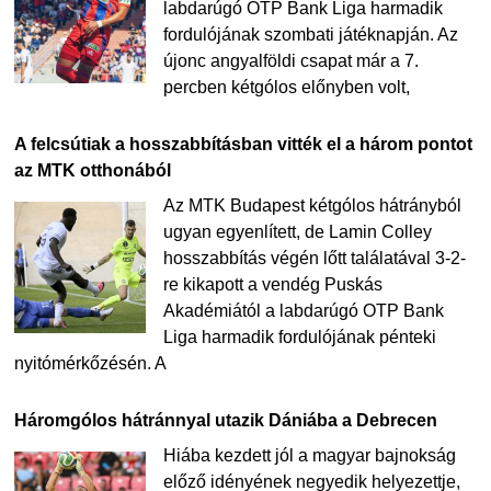
labdarúgó OTP Bank Liga harmadik
fordulójának szombati játéknapján. Az
újonc angyalföldi csapat már a 7.
percben kétgólos előnyben volt,
A felcsútiak a hosszabbításban vitték el a három pontot
az MTK otthonából
Az MTK Budapest kétgólos hátrányból
ugyan egyenlített, de Lamin Colley
hosszabbítás végén lőtt találatával 3-2-
re kikapott a vendég Puskás
Akadémiától a labdarúgó OTP Bank
Liga harmadik fordulójának pénteki
nyitómérkőzésén. A
Háromgólos hátránnyal utazik Dániába a Debrecen
Hiába kezdett jól a magyar bajnokság
előző idényének negyedik helyezettje,