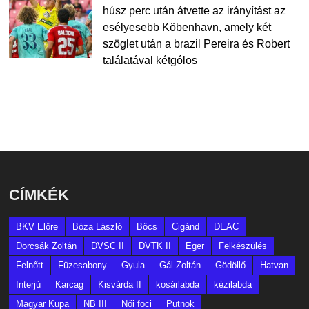
húsz perc után átvette az irányítást az
esélyesebb Köbenhavn, amely két
szöglet után a brazil Pereira és Robert
találatával kétgólos
CÍMKÉK
BKV Előre
Bóza László
Bőcs
Cigánd
DEAC
Dorcsák Zoltán
DVSC II
DVTK II
Eger
Felkészülés
Felnőtt
Füzesabony
Gyula
Gál Zoltán
Gödöllő
Hatvan
Interjú
Karcag
Kisvárda II
kosárlabda
kézilabda
Magyar Kupa
NB III
Női foci
Putnok