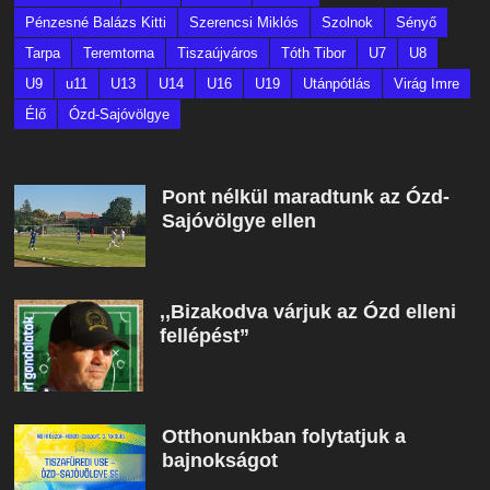
Pénzesné Balázs Kitti
Szerencsi Miklós
Szolnok
Sényő
Tarpa
Teremtorna
Tiszaújváros
Tóth Tibor
U7
U8
U9
u11
U13
U14
U16
U19
Utánpótlás
Virág Imre
Élő
Ózd-Sajóvölgye
Pont nélkül maradtunk az Ózd-
Sajóvölgye ellen
,,Bizakodva várjuk az Ózd elleni
fellépést”
Otthonunkban folytatjuk a
bajnokságot