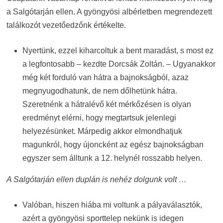
a Salgótarján ellen. A gyöngyösi albérletben megrendezett
találkozót vezetőedzőnk értékelte.
Nyertünk, ezzel kiharcoltuk a bent maradást, s most ez
a legfontosabb – kezdte Dorcsák Zoltán. – Ugyanakkor
még két forduló van hátra a bajnokságból, azaz
megnyugodhatunk, de nem dőlhetünk hátra.
Szeretnénk a hátralévő két mérkőzésen is olyan
eredményt elérni, hogy megtartsuk jelenlegi
helyezésünket. Márpedig akkor elmondhatjuk
magunkról, hogy újoncként az egész bajnokságban
egyszer sem álltunk a 12. helynél rosszabb helyen.
A Salgótarján ellen duplán is nehéz dolgunk volt …
Valóban, hiszen hiába mi voltunk a pályaválasztók,
azért a gyöngyösi sporttelep nekünk is idegen