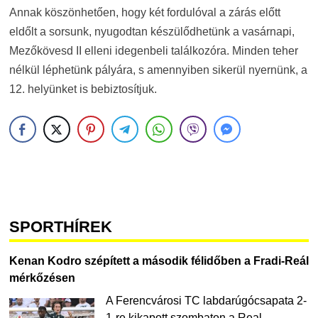
Annak köszönhetően, hogy két fordulóval a zárás előtt
eldőlt a sorsunk, nyugodtan készülődhetünk a vasárnapi,
Mezőkövesd II elleni idegenbeli találkozóra. Minden teher
nélkül léphetünk pályára, s amennyiben sikerül nyernünk, a
12. helyünket is bebiztosítjuk.
SPORTHÍREK
Kenan Kodro szépített a második félidőben a Fradi-Reál
mérkőzésen
A Ferencvárosi TC labdarúgócsapata 2-
1-re kikapott szombaton a Real