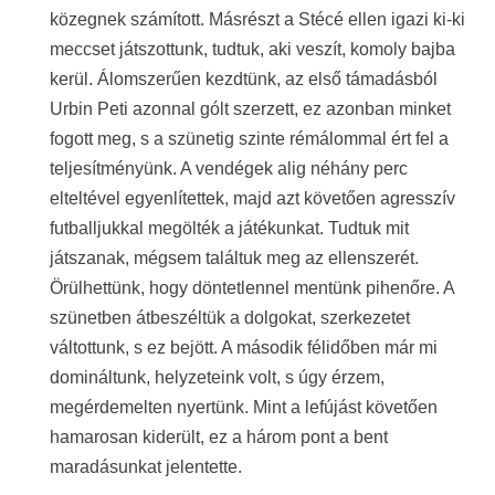
közegnek számított. Másrészt a Stécé ellen igazi ki-ki
meccset játszottunk, tudtuk, aki veszít, komoly bajba
kerül. Álomszerűen kezdtünk, az első támadásból
Urbin Peti azonnal gólt szerzett, ez azonban minket
fogott meg, s a szünetig szinte rémálommal ért fel a
teljesítményünk. A vendégek alig néhány perc
elteltével egyenlítettek, majd azt követően agresszív
futballjukkal megölték a játékunkat. Tudtuk mit
játszanak, mégsem találtuk meg az ellenszerét.
Örülhettünk, hogy döntetlennel mentünk pihenőre. A
szünetben átbeszéltük a dolgokat, szerkezetet
váltottunk, s ez bejött. A második félidőben már mi
domináltunk, helyzeteink volt, s úgy érzem,
megérdemelten nyertünk. Mint a lefújást követően
hamarosan kiderült, ez a három pont a bent
maradásunkat jelentette.