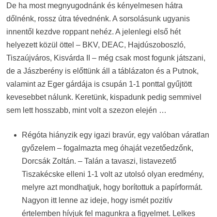
De ha most megnyugodnánk és kényelmesen hátra
dőlnénk, rossz útra tévednénk. A sorsolásunk ugyanis
innentől kezdve roppant nehéz. A jelenlegi első hét
helyezett közül öttel – BKV, DEAC, Hajdúszoboszló,
Tiszaújváros, Kisvárda II – még csak most fogunk játszani,
de a Jászberény is előttünk áll a táblázaton és a Putnok,
valamint az Eger gárdája is csupán 1-1 ponttal gyűjtött
kevesebbet nálunk. Keretünk, kispadunk pedig semmivel
sem lett hosszabb, mint volt a szezon elején …
Régóta hiányzik egy igazi bravúr, egy valóban váratlan
győzelem – fogalmazta meg óhaját vezetőedzőnk,
Dorcsák Zoltán. – Talán a tavaszi, listavezető
Tiszakécske elleni 1-1 volt az utolsó olyan eredmény,
melyre azt mondhatjuk, hogy borítottuk a papírformát.
Nagyon itt lenne az ideje, hogy ismét pozitív
értelemben hívjuk fel magunkra a figyelmet. Lelkes