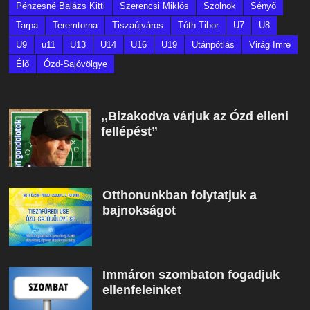
Pénzesné Balázs Kitti
Szerencsi Miklós
Szolnok
Sényő
Tarpa
Teremtorna
Tiszaújváros
Tóth Tibor
U7
U8
U9
u11
U13
U14
U16
U19
Utánpótlás
Virág Imre
Élő
Ózd-Sajóvölgye
,,Bizakodva várjuk az Ózd elleni
fellépést”
Otthonunkban folytatjuk a
bajnokságot
Immáron szombaton fogadjuk
ellenfeleinket