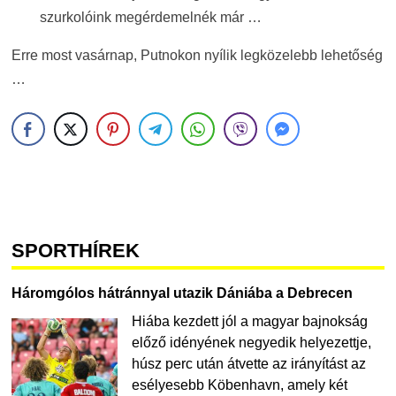
szurkolóink megérdemelnék már …
Erre most vasárnap, Putnokon nyílik legközelebb lehetőség
…
SPORTHÍREK
Háromgólos hátránnyal utazik Dániába a Debrecen
Hiába kezdett jól a magyar bajnokság
előző idényének negyedik helyezettje,
húsz perc után átvette az irányítást az
esélyesebb Köbenhavn, amely két