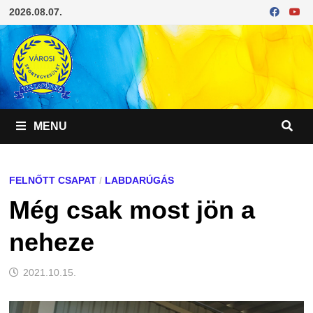
Skip
2026.08.07.
to
content
MENU
FELNŐTT CSAPAT
/
LABDARÚGÁS
Még csak most jön a
neheze
2021.10.15.