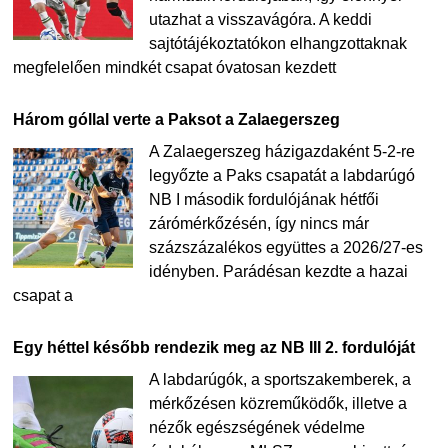
utazhat a visszavágóra. A keddi
sajtótájékoztatókon elhangzottaknak
megfelelően mindkét csapat óvatosan kezdett
Három góllal verte a Paksot a Zalaegerszeg
A Zalaegerszeg házigazdaként 5-2-re
legyőzte a Paks csapatát a labdarúgó
NB I második fordulójának hétfői
zárómérkőzésén, így nincs már
százszázalékos együttes a 2026/27-es
idényben. Parádésan kezdte a hazai
csapat a
Egy héttel később rendezik meg az NB III 2. fordulóját
A labdarúgók, a sportszakemberek, a
mérkőzésen közreműködők, illetve a
nézők egészségének védelme