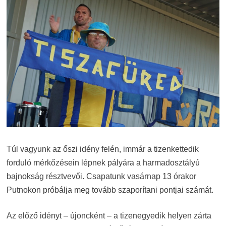
Túl vagyunk az őszi idény felén, immár a tizenkettedik
forduló mérkőzésein lépnek pályára a harmadosztályú
bajnokság résztvevői. Csapatunk vasárnap 13 órakor
Putnokon próbálja meg tovább szaporítani pontjai számát.
Az előző idényt – újoncként – a tizenegyedik helyen zárta