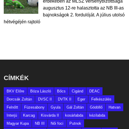
érdekében az MLSZ versenybizottsága
augusztus 12-re halasztotta az NB III-as
bajnokságok 2. fordulóját. A július utolsó
hétvégéjén rajtoló
CÍMKÉK
BKV Előre
Bóza László
Bőcs
Cigánd
DEAC
Dorcsák Zoltán
DVSC II
DVTK II
Eger
Felkészülés
Felnőtt
Füzesabony
Gyula
Gál Zoltán
Gödöllő
Hatvan
Interjú
Karcag
Kisvárda II
kosárlabda
kézilabda
Magyar Kupa
NB III
Női foci
Putnok