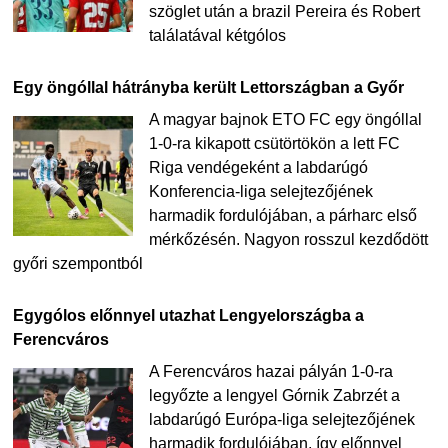
szöglet után a brazil Pereira és Robert
találatával kétgólos
Egy öngóllal hátrányba került Lettországban a Győr
A magyar bajnok ETO FC egy öngóllal
1-0-ra kikapott csütörtökön a lett FC
Riga vendégeként a labdarúgó
Konferencia-liga selejtezőjének
harmadik fordulójában, a párharc első
mérkőzésén. Nagyon rosszul kezdődött
győri szempontból
Egygólos előnnyel utazhat Lengyelországba a
Ferencváros
A Ferencváros hazai pályán 1-0-ra
legyőzte a lengyel Górnik Zabrzét a
labdarúgó Európa-liga selejtezőjének
harmadik fordulójában, így előnnyel