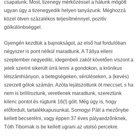
csapatunk. Most, tizenegy mérkőzéssel a hátunk mögött
ugyan úgy a tizenegyedik helyen tanyázunk. Méghozzá
közel ötven százalékos teljesítménnyel, pozitív
gólkülönbséggel.
Gyengén kezdtük a bajnokságot, az első hat fordulóban
négyszer is pont nélkül maradtunk. A Tállya elleni
szeptember negyediki, idegenbeli zakót követően viszont a
jelek szerint sikerült úrrá lenni a gondokon, a krónikus
létszámhiányon, a betegségeken, sérüléseken, a (kevés)
szerzett gólok számán. Azóta lejátszottunk öt meccset, s ha
nem is brillíroztunk, veretlenek maradtunk, szereztünk
kilenc pontot és rúgtunk 16(!) gólt. Még úgy is, hogy
előfordult, tartalékkapusunkat, Somogyi Pált a mezőnybe
kellett becserélni, vagy éppen 37 éves pályaedzőnknek,
Tóth Tibornak is be kellett ugrani az utolsó percekre.