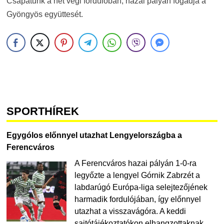
Csapatunk a hét végi fordulóban, hazai pályán fogadja a
Gyöngyös együttesét.
SPORTHÍREK
Egygólos előnnyel utazhat Lengyelországba a
Ferencváros
A Ferencváros hazai pályán 1-0-ra
legyőzte a lengyel Górnik Zabrzét a
labdarúgó Európa-liga selejtezőjének
harmadik fordulójában, így előnnyel
utazhat a visszavágóra. A keddi
sajtótájékoztatókon elhangzottaknak