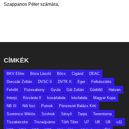
Szappanos Péter számára,
CÍMKÉK
BKV Előre
Bóza László
Bőcs
Cigánd
DEAC
Dorcsák Zoltán
DVSC II
DVTK II
Eger
Felkészülés
Felnőtt
Füzesabony
Gyula
Gál Zoltán
Gödöllő
Hatvan
Interjú
Kisvárda II
kosárlabda
kézilabda
Magyar Kupa
NB III
Női foci
Putnok
Pénzesné Balázs Kitti
Szerencsi Miklós
Szolnok
Sényő
Tarpa
Teremtorna
Tiszakécske
Tiszaújváros
Tóth Tibor
U7
U8
U9
u11