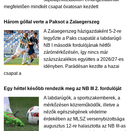
megfelelően mindkét csapat óvatosan kezdett
Három góllal verte a Paksot a Zalaegerszeg
A Zalaegerszeg házigazdaként 5-2-re
legyőzte a Paks csapatát a labdarúgó
NB I második fordulójának hétfői
zárómérkőzésén, így nincs már
százszázalékos együttes a 2026/27-es
idényben. Parádésan kezdte a hazai
csapat a
Egy héttel később rendezik meg az NB III 2. fordulóját
A labdarúgók, a sportszakemberek, a
mérkőzésen közreműködők, illetve a
nézők egészségének védelme
érdekében az MLSZ versenybizottsága
augusztus 12-re halasztotta az NB III-as