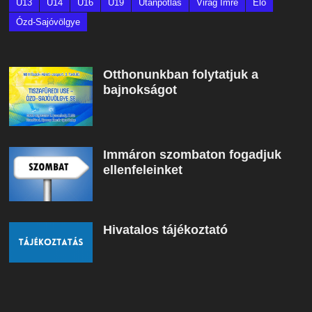
U13
U14
U16
U19
Utánpótlás
Virág Imre
Élő
Ózd-Sajóvölgye
Otthonunkban folytatjuk a
bajnokságot
Immáron szombaton fogadjuk
ellenfeleinket
Hivatalos tájékoztató