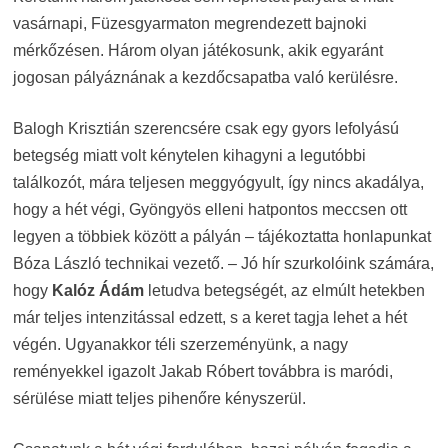
vasárnapi, Füzesgyarmaton megrendezett bajnoki
mérkőzésen. Három olyan játékosunk, akik egyaránt
jogosan pályáznának a kezdőcsapatba való kerülésre.
Balogh Krisztián szerencsére csak egy gyors lefolyású
betegség miatt volt kénytelen kihagyni a legutóbbi
találkozót, mára teljesen meggyógyult, így nincs akadálya,
hogy a hét végi, Gyöngyös elleni hatpontos meccsen ott
legyen a többiek között a pályán – tájékoztatta honlapunkat
Bóza László technikai vezető. – Jó hír szurkolóink számára,
hogy
Kalóz Ádám
letudva betegségét, az elmúlt hetekben
már teljes intenzitással edzett, s a keret tagja lehet a hét
végén. Ugyanakkor téli szerzeményünk, a nagy
reményekkel igazolt Jakab Róbert továbbra is maródi,
sérülése miatt teljes pihenőre kényszerül.