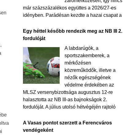
zárómérkőzésén, így nincs
már százszázalékos együttes a 2026/27-es
sen
idényben. Parádésan kezdte a hazai csapat a
Egy héttel később rendezik meg az NB III 2.
fordulóját
,
A labdarúgók, a
a
sportszakemberek, a
mérkőzésen
közreműködők, illetve a
nézők egészségének
védelme érdekében az
MLSZ versenybizottsága augusztus 12-re
halasztotta az NB III-as bajnokságok 2.
fordulóját. A július utolsó hétvégéjén rajtoló
ébe
A Vasas pontot szerzett a Ferencváros
ltva
vendégeként
mi