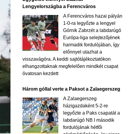
Lengyelországba a Ferencváros
A Ferencváros hazai pályán
1-0-ra legyőzte a lengyel
Górnik Zabrzét a labdarúgó
Európa-liga selejtezőjének
harmadik fordulójában, így
előnnyel utazhat a
visszavágóra. A keddi sajtótájékoztatókon
elhangzottaknak megfelelően mindkét csapat
óvatosan kezdett
Három góllal verte a Paksot a Zalaegerszeg
A Zalaegerszeg
házigazdaként 5-2-re
legyőzte a Paks csapatát a
labdarúgó NB I második
fordulójának hétfői