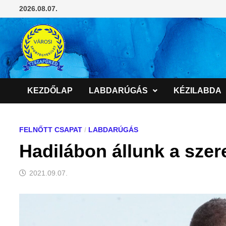
Skip
2026.08.07.
to
content
KEZDŐLAP
LABDARÚGÁS
KÉZILABDA
FELNŐTT CSAPAT
/
LABDARÚGÁS
Hadilábon állunk a szer
2021.09.07.