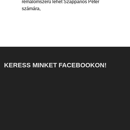
rémálomszerű lehet Szappanos Péter
számára,
KERESS MINKET FACEBOOKON!