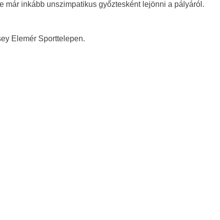
ne már inkább unszimpatikus győztesként lejönni a pályáról.
sey Elemér Sporttelepen.