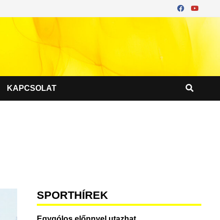
KAPCSOLAT
SPORTHÍREK
Egygólos előnnyel utazhat