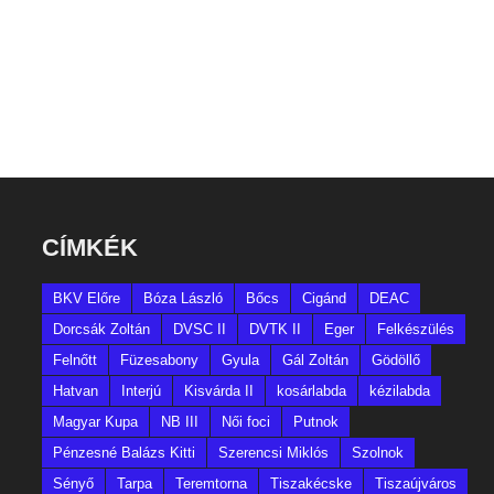
CÍMKÉK
BKV Előre
Bóza László
Bőcs
Cigánd
DEAC
Dorcsák Zoltán
DVSC II
DVTK II
Eger
Felkészülés
Felnőtt
Füzesabony
Gyula
Gál Zoltán
Gödöllő
Hatvan
Interjú
Kisvárda II
kosárlabda
kézilabda
Magyar Kupa
NB III
Női foci
Putnok
Pénzesné Balázs Kitti
Szerencsi Miklós
Szolnok
Sényő
Tarpa
Teremtorna
Tiszakécske
Tiszaújváros