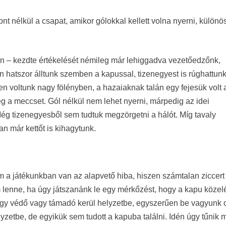
t nélkül a csapat, amikor gólokkal kellett volna nyerni, különö
án – kezdte értékelését némileg már lehiggadva vezetőedzőnk,
 hatszor álltunk szemben a kapussal, tizenegyest is rúghattunk
n voltunk nagy fölényben, a hazaiaknak talán egy fejesük volt 
g a meccset. Gól nélkül nem lehet nyerni, márpedig az idei
ég tizenegyesből sem tudtuk megzörgetni a hálót. Míg tavaly
n már kettőt is kihagytunk.
m a játékunkban van az alapvető hiba, hiszen számtalan ziccert
lenne, ha úgy játszanánk le egy mérkőzést, hogy a kapu közel
gy védő vagy támadó kerül helyzetbe, egyszerűen be vagyunk o
elyzetbe, de egyikük sem tudott a kapuba találni. Idén úgy tűnik 