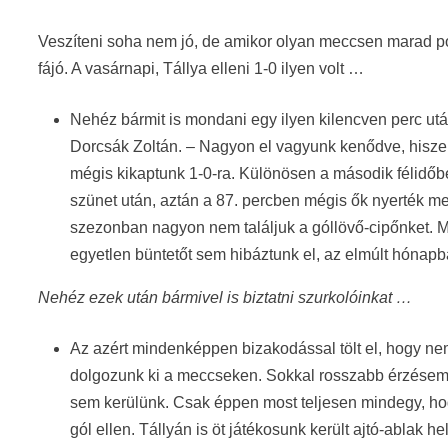
Veszíteni soha nem jó, de amikor olyan meccsen marad pon
fájó. A vasárnapi, Tállya elleni 1-0 ilyen volt …
Nehéz bármit is mondani egy ilyen kilencven perc ut
Dorcsák Zoltán. – Nagyon el vagyunk kenődve, hiszen
mégis kikaptunk 1-0-ra. Különösen a második félidőbe
szünet után, aztán a 87. percben mégis ők nyerték me
szezonban nagyon nem találjuk a góllövő-cipőnket. M
egyetlen büntetőt sem hibáztunk el, az elmúlt hónapba
Nehéz ezek után bármivel is biztatni szurkolóinkat …
Az azért mindenképpen bizakodással tölt el, hogy ne
dolgozunk ki a meccseken. Sokkal rosszabb érzésem 
sem kerülünk. Csak éppen most teljesen mindegy, ho
gól ellen. Tállyán is öt játékosunk került ajtó-ablak h