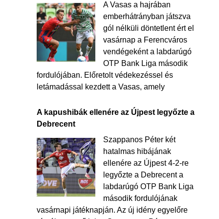
A Vasas a hajrában
emberhátrányban játszva
gól nélküli döntetlent ért el
vasárnap a Ferencváros
vendégeként a labdarúgó
OTP Bank Liga második
fordulójában. Előretolt védekezéssel és
letámadással kezdett a Vasas, amely
A kapushibák ellenére az Újpest legyőzte a
Debrecent
Szappanos Péter két
hatalmas hibájának
ellenére az Újpest 4-2-re
legyőzte a Debrecent a
labdarúgó OTP Bank Liga
második fordulójának
vasárnapi játéknapján. Az új idény egyelőre