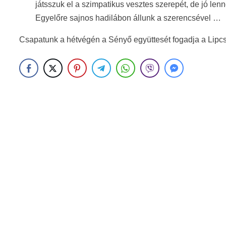
játsszuk el a szimpatikus vesztes szerepét, de jó len
Egyelőre sajnos hadilábon állunk a szerencsével …
Csapatunk a hétvégén a Sényő együttesét fogadja a Lipc