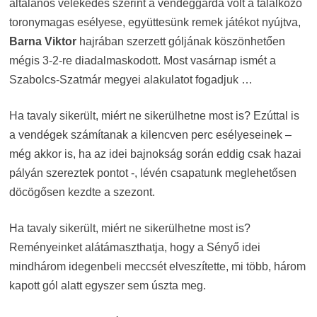
általános vélekedés szerint a vendéggárda volt a találkozó
toronymagas esélyese, együttesünk remek játékot nyújtva,
Barna Viktor
hajrában szerzett góljának köszönhetően
mégis 3-2-re diadalmaskodott. Most vasárnap ismét a
Szabolcs-Szatmár megyei alakulatot fogadjuk …
Ha tavaly sikerült, miért ne sikerülhetne most is? Ezúttal is
a vendégek számítanak a kilencven perc esélyeseinek –
még akkor is, ha az idei bajnokság során eddig csak hazai
pályán szereztek pontot -, lévén csapatunk meglehetősen
döcögősen kezdte a szezont.
Ha tavaly sikerült, miért ne sikerülhetne most is?
Reményeinket alátámaszthatja, hogy a Sényő idei
mindhárom idegenbeli meccsét elveszítette, mi több, három
kapott gól alatt egyszer sem úszta meg.