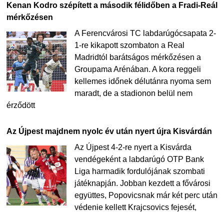
Kenan Kodro szépített a második félidőben a Fradi-Reál
mérkőzésen
A Ferencvárosi TC labdarúgócsapata 2-
1-re kikapott szombaton a Real
Madridtól barátságos mérkőzésen a
Groupama Arénában. A kora reggeli
kellemes időnek délutánra nyoma sem
maradt, de a stadionon belül nem
érződött
Az Újpest majdnem nyolc év után nyert újra Kisvárdán
Az Újpest 4-2-re nyert a Kisvárda
vendégeként a labdarúgó OTP Bank
Liga harmadik fordulójának szombati
játéknapján. Jobban kezdett a fővárosi
együttes, Popovicsnak már két perc után
védenie kellett Krajcsovics fejesét,