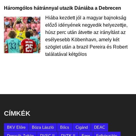
Háromgólos hátránnyal utazik Dániába a Debrecen
Hiába kezdett jól a magyar bajnokság
előző idényének negyedik helyezettje,
húsz perc után átvette az irányítást az
esélyesebb Köbenhavn, amely két
szöglet után a brazil Pereira és Robert
találatával kétgólos
CÍMKÉK
BKV Előre
Bóza László
Bőcs
Cigánd
DEAC
Dorcsák Zoltán
DVSC II
DVTK II
Eger
Felkészülés