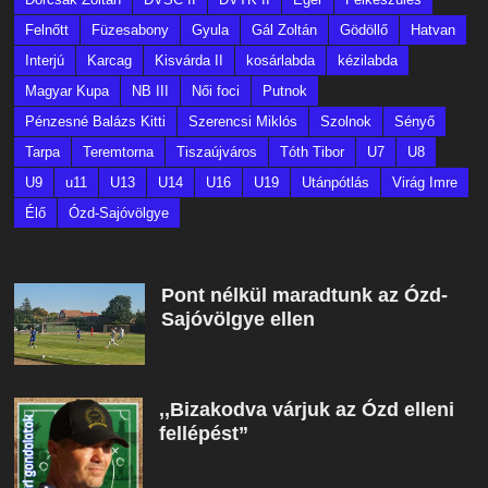
Felnőtt
Füzesabony
Gyula
Gál Zoltán
Gödöllő
Hatvan
Interjú
Karcag
Kisvárda II
kosárlabda
kézilabda
Magyar Kupa
NB III
Női foci
Putnok
Pénzesné Balázs Kitti
Szerencsi Miklós
Szolnok
Sényő
Tarpa
Teremtorna
Tiszaújváros
Tóth Tibor
U7
U8
U9
u11
U13
U14
U16
U19
Utánpótlás
Virág Imre
Élő
Ózd-Sajóvölgye
Pont nélkül maradtunk az Ózd-
Sajóvölgye ellen
,,Bizakodva várjuk az Ózd elleni
fellépést”