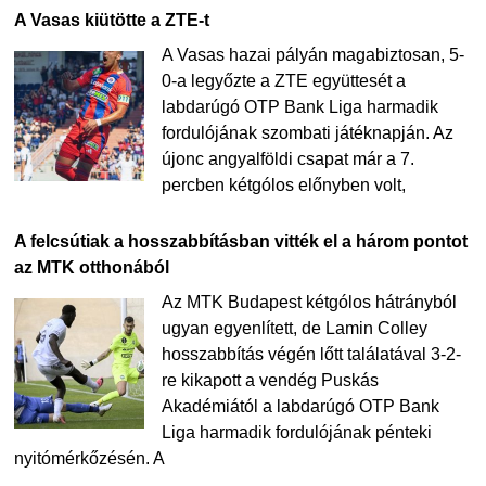
A Vasas kiütötte a ZTE-t
A Vasas hazai pályán magabiztosan, 5-
0-a legyőzte a ZTE együttesét a
labdarúgó OTP Bank Liga harmadik
fordulójának szombati játéknapján. Az
újonc angyalföldi csapat már a 7.
percben kétgólos előnyben volt,
A felcsútiak a hosszabbításban vitték el a három pontot
az MTK otthonából
Az MTK Budapest kétgólos hátrányból
ugyan egyenlített, de Lamin Colley
hosszabbítás végén lőtt találatával 3-2-
re kikapott a vendég Puskás
Akadémiától a labdarúgó OTP Bank
Liga harmadik fordulójának pénteki
nyitómérkőzésén. A