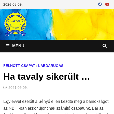
Skip
2026.08.09.
to
content
MENU
FELNŐTT CSAPAT
/
LABDARÚGÁS
Ha tavaly sikerült …
2021.09.09.
Egy évvel ezelőtt a Sényő ellen kezdte meg a bajnokságot
az NB III-ban akkor újoncnak számító csapatunk. Bár az