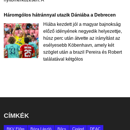
Háromgólos hátránnyal utazik Dániába a Debrecen
Hiába kezdett jól a magyar bajnokság
előző idényének negyedik helyezettje,
húsz perc után átvette az irányítást az
esélyesebb Köbenhavn, amely két
szöglet után a brazil Pereira és Robert
találatával kétgólos
CÍMKÉK
BKV Előre
Bóza László
Bőcs
Cigánd
DEAC