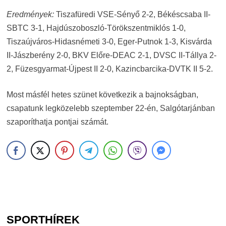
Eredmények:
Tiszafüredi VSE-Sényő 2-2, Békéscsaba II-
SBTC 3-1, Hajdúszoboszló-Törökszentmiklós 1-0,
Tiszaújváros-Hidasnémeti 3-0, Eger-Putnok 1-3, Kisvárda
II-Jászberény 2-0, BKV Előre-DEAC 2-1, DVSC II-Tállya 2-
2, Füzesgyarmat-Újpest II 2-0, Kazincbarcika-DVTK II 5-2.
Most másfél hetes szünet következik a bajnokságban,
csapatunk legközelebb szeptember 22-én, Salgótarjánban
szaporíthatja pontjai számát.
SPORTHÍREK