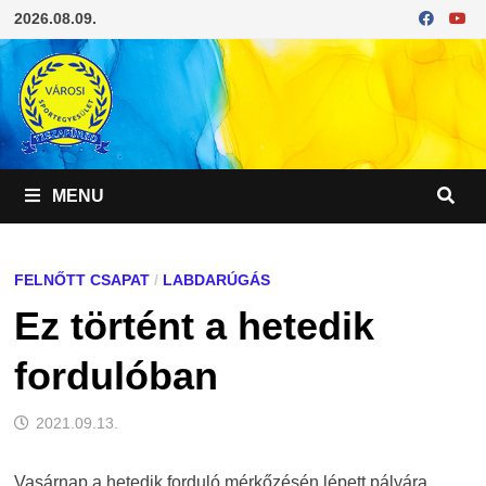
Skip
2026.08.09.
to
content
MENU
FELNŐTT CSAPAT
/
LABDARÚGÁS
Ez történt a hetedik
fordulóban
2021.09.13.
Vasárnap a hetedik forduló mérkőzésén lépett pályára