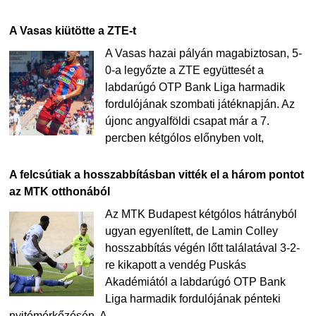
A Vasas kiütötte a ZTE-t
A Vasas hazai pályán magabiztosan, 5-
0-a legyőzte a ZTE együttesét a
labdarúgó OTP Bank Liga harmadik
fordulójának szombati játéknapján. Az
újonc angyalföldi csapat már a 7.
percben kétgólos előnyben volt,
A felcsútiak a hosszabbításban vitték el a három pontot
az MTK otthonából
Az MTK Budapest kétgólos hátrányból
ugyan egyenlített, de Lamin Colley
hosszabbítás végén lőtt találatával 3-2-
re kikapott a vendég Puskás
Akadémiától a labdarúgó OTP Bank
Liga harmadik fordulójának pénteki
nyitómérkőzésén. A