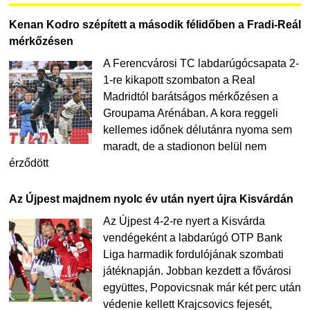
Kenan Kodro szépített a második félidőben a Fradi-Reál
mérkőzésen
A Ferencvárosi TC labdarúgócsapata 2-
1-re kikapott szombaton a Real
Madridtól barátságos mérkőzésen a
Groupama Arénában. A kora reggeli
kellemes időnek délutánra nyoma sem
maradt, de a stadionon belül nem
érződött
Az Újpest majdnem nyolc év után nyert újra Kisvárdán
Az Újpest 4-2-re nyert a Kisvárda
vendégeként a labdarúgó OTP Bank
Liga harmadik fordulójának szombati
játéknapján. Jobban kezdett a fővárosi
együttes, Popovicsnak már két perc után
védenie kellett Krajcsovics fejesét,