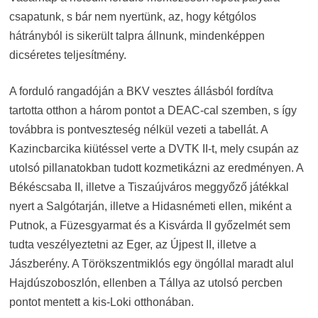
csapatunk, s bár nem nyertünk, az, hogy kétgólos
hátrányból is sikerült talpra állnunk, mindenképpen
dicséretes teljesítmény.
A forduló rangadóján a BKV vesztes állásból fordítva
tartotta otthon a három pontot a DEAC-cal szemben, s így
továbbra is pontveszteség nélkül vezeti a tabellát. A
Kazincbarcika kiütéssel verte a DVTK II-t, mely csupán az
utolsó pillanatokban tudott kozmetikázni az eredményen. A
Békéscsaba II, illetve a Tiszaújváros meggyőző játékkal
nyert a Salgótarján, illetve a Hidasnémeti ellen, miként a
Putnok, a Füzesgyarmat és a Kisvárda II győzelmét sem
tudta veszélyeztetni az Eger, az Újpest II, illetve a
Jászberény. A Törökszentmiklós egy öngóllal maradt alul
Hajdúszoboszlón, ellenben a Tállya az utolsó percben
pontot mentett a kis-Loki otthonában.