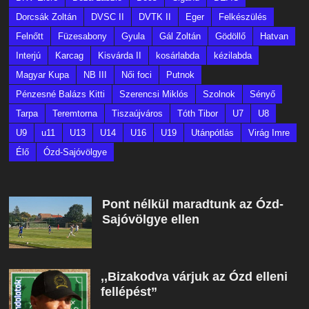
Dorcsák Zoltán
DVSC II
DVTK II
Eger
Felkészülés
Felnőtt
Füzesabony
Gyula
Gál Zoltán
Gödöllő
Hatvan
Interjú
Karcag
Kisvárda II
kosárlabda
kézilabda
Magyar Kupa
NB III
Női foci
Putnok
Pénzesné Balázs Kitti
Szerencsi Miklós
Szolnok
Sényő
Tarpa
Teremtorna
Tiszaújváros
Tóth Tibor
U7
U8
U9
u11
U13
U14
U16
U19
Utánpótlás
Virág Imre
Élő
Ózd-Sajóvölgye
Pont nélkül maradtunk az Ózd-
Sajóvölgye ellen
,,Bizakodva várjuk az Ózd elleni
fellépést”