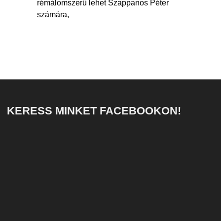
rémálomszerű lehet Szappanos Péter
számára,
KERESS MINKET FACEBOOKON!