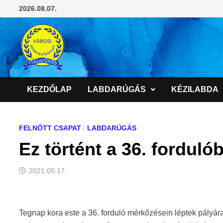
Skip
2026.08.07.
to
content
KEZDŐLAP
LABDARÚGÁS
KÉZILABDA
FELNŐTT CSAPAT
/
LABDARÚGÁS
Ez történt a 36. fordulób
2021.05.17.
Tegnap kora este a 36. forduló mérkőzésein léptek pályára