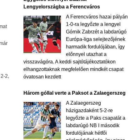
Lengyelországba a Ferencváros
A Ferencváros hazai pályán
1-0-ra legyőzte a lengyel
rmat
Górnik Zabrzét a labdarúgó
Európa-liga selejtezőjének
 már
harmadik fordulójában, így
előnnyel utazhat a
visszavágóra. A keddi sajtótájékoztatókon
elhangzottaknak megfelelően mindkét csapat
2-2,
óvatosan kezdett
Három góllal verte a Paksot a Zalaegerszeg
A Zalaegerszeg
házigazdaként 5-2-re
legyőzte a Paks csapatát a
labdarúgó NB I második
fordulójának hétfői