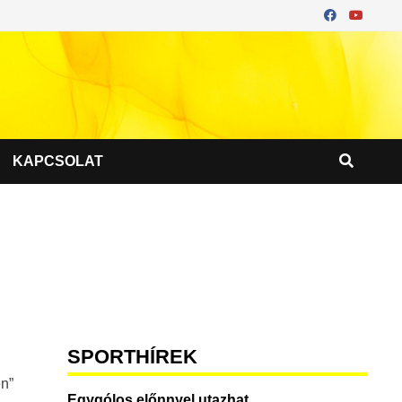
KAPCSOLAT
SPORTHÍREK
en”
Egygólos előnnyel utazhat