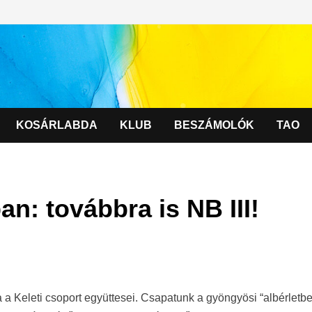
KOSÁRLABDA
KLUB
BESZÁMOLÓK
TAO
an: továbbra is NB III!
 a Keleti csoport együttesei. Csapatunk a gyöngyösi “albérletb