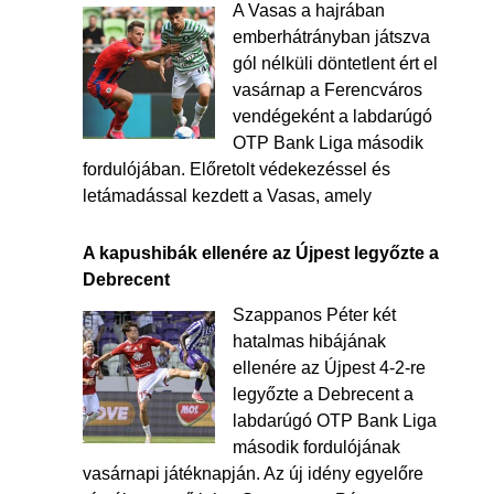
A Vasas a hajrában
emberhátrányban játszva
gól nélküli döntetlent ért el
vasárnap a Ferencváros
vendégeként a labdarúgó
OTP Bank Liga második
fordulójában. Előretolt védekezéssel és
letámadással kezdett a Vasas, amely
A kapushibák ellenére az Újpest legyőzte a
Debrecent
Szappanos Péter két
hatalmas hibájának
ellenére az Újpest 4-2-re
legyőzte a Debrecent a
labdarúgó OTP Bank Liga
második fordulójának
vasárnapi játéknapján. Az új idény egyelőre