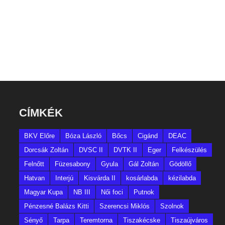
CÍMKÉK
BKV Előre
Bóza László
Bőcs
Cigánd
DEAC
Dorcsák Zoltán
DVSC II
DVTK II
Eger
Felkészülés
Felnőtt
Füzesabony
Gyula
Gál Zoltán
Gödöllő
Hatvan
Interjú
Kisvárda II
kosárlabda
kézilabda
Magyar Kupa
NB III
Női foci
Putnok
Pénzesné Balázs Kitti
Szerencsi Miklós
Szolnok
Sényő
Tarpa
Teremtorna
Tiszakécske
Tiszaújváros