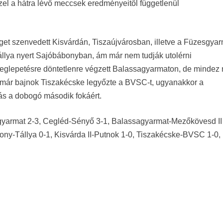
ezzel a hátra lévő meccsek eredményeitől függetlenül
get szenvedett Kisvárdán, Tiszaújvárosban, illetve a Füzesgya
Tállya nyert Sajóbábonyban, ám már nem tudják utolérni
meglepetésre döntetlenre végzett Balassagyarmaton, de mindez
 már bajnok Tiszakécske legyőzte a BVSC-t, ugyanakkor a
tás a dobogó második fokáért.
yarmat 2-3, Cegléd-Sényő 3-1, Balassagyarmat-Mezőkövesd II 
ny-Tállya 0-1, Kisvárda II-Putnok 1-0, Tiszakécske-BVSC 1-0,