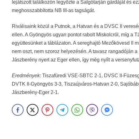
lejátszott találkozón legyőzte a Salgótarján gárdáját és 
meghosszabbította NB III-as tagságát.
Riválisaink közül a Putnok, a Hatvan és a DVSC II veresé
ellen. A Gyöngyös ugyan pontot rabolt Miskolcról, míg a 
együttesünket a táblázaton. A sereghajtó Mezőkövesd II 
nem oszt, nem szoroz helyezésén. A tavasz rangadóján a
Jászberény nyert az Eger ellen, így még nyílt a versenyfu
Eredmények:
Tiszafüredi VSE-SBTC 2-1, DVSC II-Füzesg
DVTK II-Gyöngyös 3-3, Tiszaújváros-Hatvan 2-0, Sajóbábo
Jászberény-Eger 2-1.