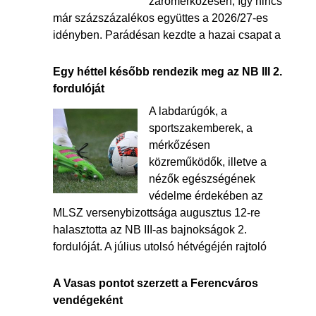
zárómérkőzésén, így nincs
már százszázalékos együttes a 2026/27-es
idényben. Parádésan kezdte a hazai csapat a
Egy héttel később rendezik meg az NB III 2.
fordulóját
A labdarúgók, a
sportszakemberek, a
mérkőzésen
közreműködők, illetve a
nézők egészségének
védelme érdekében az
MLSZ versenybizottsága augusztus 12-re
halasztotta az NB III-as bajnokságok 2.
fordulóját. A július utolsó hétvégéjén rajtoló
A Vasas pontot szerzett a Ferencváros
vendégeként