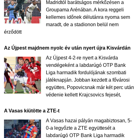
Madridtól barátságos mérkőzésen a
Groupama Arénában. A kora reggeli
kellemes időnek délutánra nyoma sem
maradt, de a stadionon belül nem
érződött
Az Újpest majdnem nyolc év után nyert újra Kisvárdán
Az Újpest 4-2-re nyert a Kisvárda
vendégeként a labdarúgó OTP Bank
Liga harmadik fordulójának szombati
játéknapján. Jobban kezdett a fővárosi
együttes, Popovicsnak már két perc után
védenie kellett Krajcsovics fejesét,
A Vasas kiütötte a ZTE-t
A Vasas hazai pályán magabiztosan, 5-
0-a legyőzte a ZTE együttesét a
labdarúgó OTP Bank Liga harmadik