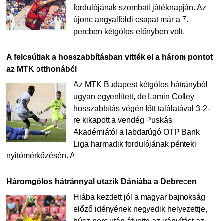
fordulójának szombati játéknapján. Az
újonc angyalföldi csapat már a 7.
percben kétgólos előnyben volt,
A felcsútiak a hosszabbításban vitték el a három pontot
az MTK otthonából
Az MTK Budapest kétgólos hátrányból
ugyan egyenlített, de Lamin Colley
hosszabbítás végén lőtt találatával 3-2-
re kikapott a vendég Puskás
Akadémiától a labdarúgó OTP Bank
Liga harmadik fordulójának pénteki
nyitómérkőzésén. A
Háromgólos hátránnyal utazik Dániába a Debrecen
Hiába kezdett jól a magyar bajnokság
előző idényének negyedik helyezettje,
húsz perc után átvette az irányítást az