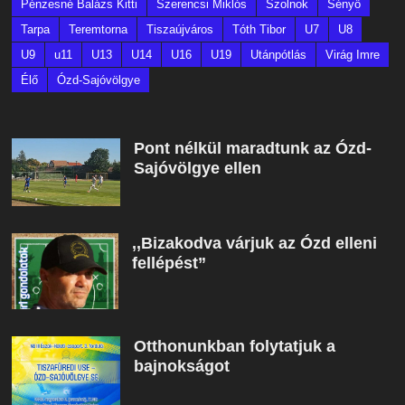
Pénzesné Balázs Kitti
Szerencsi Miklós
Szolnok
Sényő
Tarpa
Teremtorna
Tiszaújváros
Tóth Tibor
U7
U8
U9
u11
U13
U14
U16
U19
Utánpótlás
Virág Imre
Élő
Ózd-Sajóvölgye
Pont nélkül maradtunk az Ózd-
Sajóvölgye ellen
,,Bizakodva várjuk az Ózd elleni
fellépést”
Otthonunkban folytatjuk a
bajnokságot