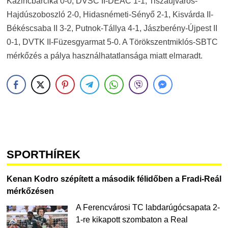
Kazincbarcika 0-0, DVSC II-DEAC 1-1, Tiszaújváros-
Hajdúszoboszló 2-0, Hidasnémeti-Sényő 2-1, Kisvárda II-
Békéscsaba II 3-2, Putnok-Tállya 4-1, Jászberény-Újpest II
0-1, DVTK II-Füzesgyarmat 5-0. A Törökszentmiklós-SBTC
mérkőzés a pálya használhatatlansága miatt elmaradt.
SPORTHÍREK
Kenan Kodro szépített a második félidőben a Fradi-Reál
mérkőzésen
A Ferencvárosi TC labdarúgócsapata 2-
1-re kikapott szombaton a Real