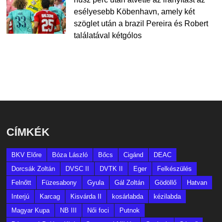
esélyesebb Köbenhavn, amely két
szöglet után a brazil Pereira és Robert
találatával kétgólos
CÍMKÉK
BKV Előre
Bóza László
Bőcs
Cigánd
DEAC
Dorcsák Zoltán
DVSC II
DVTK II
Eger
Felkészülés
Felnőtt
Füzesabony
Gyula
Gál Zoltán
Gödöllő
Hatvan
Interjú
Karcag
Kisvárda II
kosárlabda
kézilabda
Magyar Kupa
NB III
Női foci
Putnok