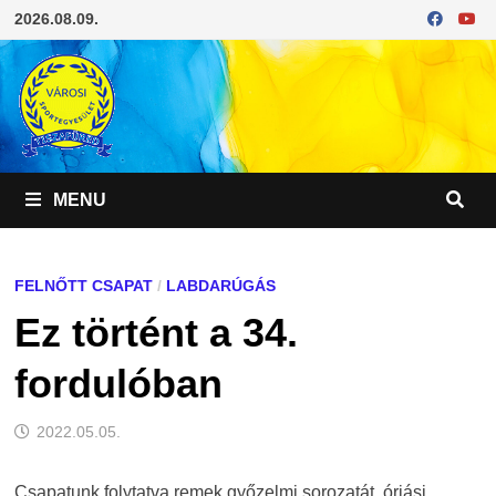
Skip
2026.08.09.
to
content
MENU
FELNŐTT CSAPAT
/
LABDARÚGÁS
Ez történt a 34.
fordulóban
2022.05.05.
Csapatunk folytatva remek győzelmi sorozatát, óriási