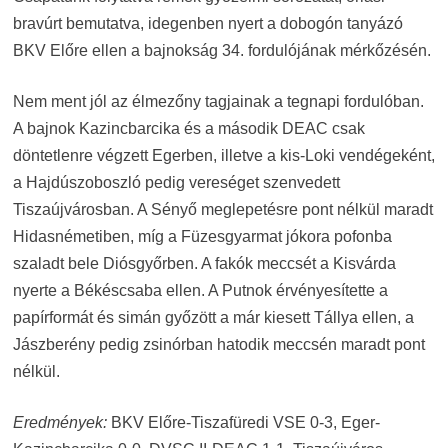
bravúrt bemutatva, idegenben nyert a dobogón tanyázó
BKV Előre ellen a bajnokság 34. fordulójának mérkőzésén.
Nem ment jól az élmezőny tagjainak a tegnapi fordulóban.
A bajnok Kazincbarcika és a második DEAC csak
döntetlenre végzett Egerben, illetve a kis-Loki vendégeként,
a Hajdúszoboszló pedig vereséget szenvedett
Tiszaújvárosban. A Sényő meglepetésre pont nélkül maradt
Hidasnémetiben, míg a Füzesgyarmat jókora pofonba
szaladt bele Diósgyőrben. A fakók meccsét a Kisvárda
nyerte a Békéscsaba ellen. A Putnok érvényesítette a
papírformát és simán győzött a már kiesett Tállya ellen, a
Jászberény pedig zsinórban hatodik meccsén maradt pont
nélkül.
Eredmények:
BKV Előre-Tiszafüredi VSE 0-3, Eger-