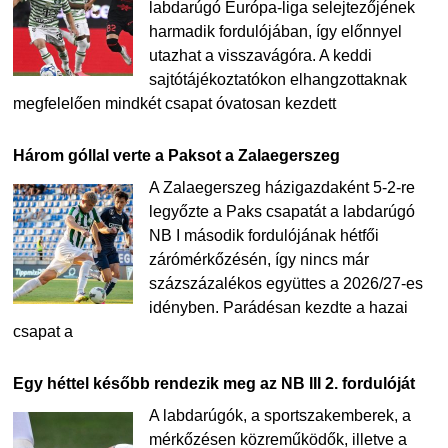
labdarúgó Európa-liga selejtezőjének
harmadik fordulójában, így előnnyel
utazhat a visszavágóra. A keddi
sajtótájékoztatókon elhangzottaknak
megfelelően mindkét csapat óvatosan kezdett
Három góllal verte a Paksot a Zalaegerszeg
A Zalaegerszeg házigazdaként 5-2-re
legyőzte a Paks csapatát a labdarúgó
NB I második fordulójának hétfői
zárómérkőzésén, így nincs már
százszázalékos együttes a 2026/27-es
idényben. Parádésan kezdte a hazai
csapat a
Egy héttel később rendezik meg az NB III 2. fordulóját
A labdarúgók, a sportszakemberek, a
mérkőzésen közreműködők, illetve a