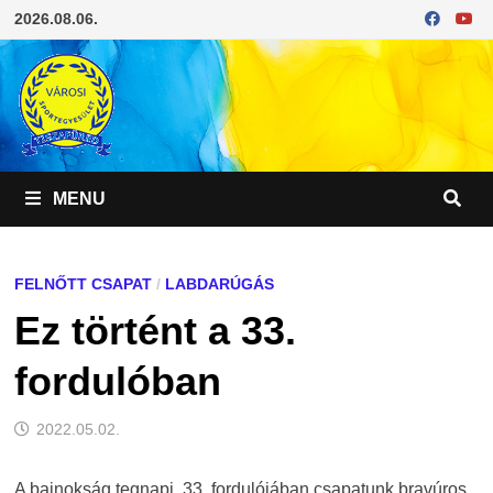
Skip
2026.08.06.
to
content
MENU
FELNŐTT CSAPAT
/
LABDARÚGÁS
Ez történt a 33.
fordulóban
2022.05.02.
A bajnokság tegnapi, 33. fordulójában csapatunk bravúros