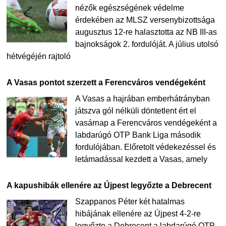
nézők egészségének védelme
érdekében az MLSZ versenybizottsága
augusztus 12-re halasztotta az NB III-as
bajnokságok 2. fordulóját. A július utolsó
hétvégéjén rajtoló
A Vasas pontot szerzett a Ferencváros vendégeként
A Vasas a hajrában emberhátrányban
játszva gól nélküli döntetlent ért el
vasárnap a Ferencváros vendégeként a
labdarúgó OTP Bank Liga második
fordulójában. Előretolt védekezéssel és
letámadással kezdett a Vasas, amely
A kapushibák ellenére az Újpest legyőzte a Debrecent
Szappanos Péter két hatalmas
hibájának ellenére az Újpest 4-2-re
legyőzte a Debrecent a labdarúgó OTP