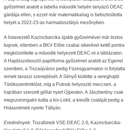
győzelmet aratott a tabella második helyén tanyázó DEAC
gárdája ellen, s ezzel már matematikailag is bebiztosította
helyét a 2022-23-as harmadosztályú mezőnyben.
A listavezető Kazincbarcika újabb győzelmével már biztos
bajnok, ellenben a BKV Előre csabai sikerével kettő pontra
megközelítette a második helyezett DEAC-ot a táblázaton.
A Hajdúszoboszló papírforma győzelmet aratott az Egerrel
szemben, a Tiszaújváros pedig Füzesgyarmaton is folytatta
remek tavaszi szereplését. A Sényő kiütötte a sereghajtó
Törökszentmiklóst, míg a Putnok helyosztó meccsen, a
hajrában szerzett góllal nyert Újpesten. A Jászberény csak
megszorongatni tudta a kis-Lokit, a kiesők csatáját pedig a
Hidasnémeti nyerte Tállyán.
Eredmények:
Tiszafüredi VSE-DEAC 2-0, Kazincbarcika-