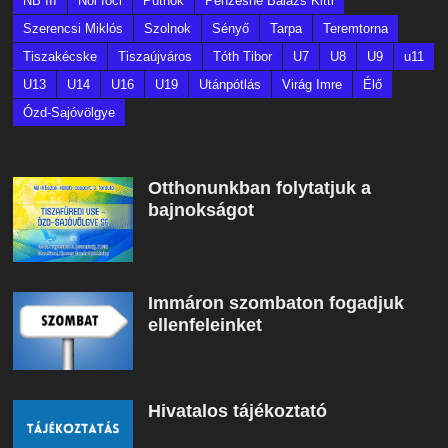
NB III
Női foci
Putnok
Pénzesné Balázs Kitti
Szerencsi Miklós
Szolnok
Sényő
Tarpa
Teremtorna
Tiszakécske
Tiszaújváros
Tóth Tibor
U7
U8
U9
u11
U13
U14
U16
U19
Utánpótlás
Virág Imre
Élő
Ózd-Sajóvölgye
Otthonunkban folytatjuk a
bajnokságot
Immáron szombaton fogadjuk
ellenfeleinket
Hivatalos tájékoztató