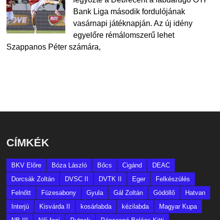
Bank Liga második fordulójának
vasárnapi játéknapján. Az új idény
egyelőre rémálomszerű lehet
Szappanos Péter számára,
CÍMKÉK
BKV Előre
Bóza László
Bőcs
Cigánd
DEAC
Dorcsák Zoltán
DVSC II
DVTK II
Eger
Felkészülés
Felnőtt
Füzesabony
Gyula
Gál Zoltán
Gödöllő
Hatvan
Interjú
Kisvárda II
kosárlabda
kézilabda
Magyar Kupa