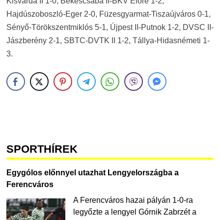
Kisvárda II 1-0, Békéscsaba II-BKV Előre 1-2,
Hajdúszoboszló-Eger 2-0, Füzesgyarmat-Tiszaújváros 0-1,
Sényő-Törökszentmiklós 5-1, Újpest II-Putnok 1-2, DVSC II-
Jászberény 2-1, SBTC-DVTK II 1-2, Tállya-Hidasnémeti 1-
3.
SPORTHÍREK
Egygólos előnnyel utazhat Lengyelországba a
Ferencváros
A Ferencváros hazai pályán 1-0-ra
legyőzte a lengyel Górnik Zabrzét a