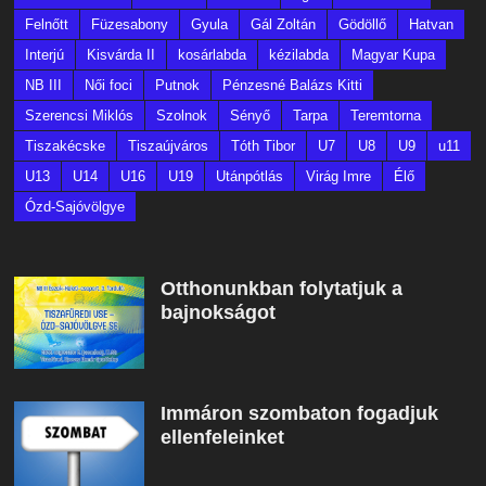
Felnőtt
Füzesabony
Gyula
Gál Zoltán
Gödöllő
Hatvan
Interjú
Kisvárda II
kosárlabda
kézilabda
Magyar Kupa
NB III
Női foci
Putnok
Pénzesné Balázs Kitti
Szerencsi Miklós
Szolnok
Sényő
Tarpa
Teremtorna
Tiszakécske
Tiszaújváros
Tóth Tibor
U7
U8
U9
u11
U13
U14
U16
U19
Utánpótlás
Virág Imre
Élő
Ózd-Sajóvölgye
Otthonunkban folytatjuk a
bajnokságot
Immáron szombaton fogadjuk
ellenfeleinket