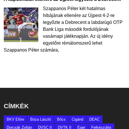
Szappanos Péter két hatalmas
hibájának ellenére az Újpest 4-2-re
legyőzte a Debrecent a labdarúgó OTP
Bank Liga második fordulójának
vasárnapi játéknapján. Az új idény
egyelőre rémálomszerű lehet
Szappanos Péter számára,
CÍMKÉK
BKV Előre
Bóza László
Bőcs
Cigánd
DEAC
Dorcsák Zoltán
DVSC II
DVTK II
Eger
Felkészülés