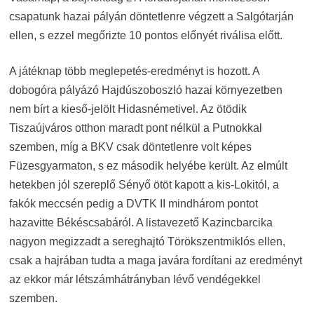
csapatunk hazai pályán döntetlenre végzett a Salgótarján
ellen, s ezzel megőrizte 10 pontos előnyét riválisa előtt.
A játéknap több meglepetés-eredményt is hozott. A
dobogóra pályázó Hajdúszoboszló hazai környezetben
nem bírt a kieső-jelölt Hidasnémetivel. Az ötödik
Tiszaújváros otthon maradt pont nélkül a Putnokkal
szemben, míg a BKV csak döntetlenre volt képes
Füzesgyarmaton, s ez második helyébe került. Az elmúlt
hetekben jól szereplő Sényő ötöt kapott a kis-Lokitól, a
fakók meccsén pedig a DVTK II mindhárom pontot
hazavitte Békéscsabáról. A listavezető Kazincbarcika
nagyon megizzadt a sereghajtó Törökszentmiklós ellen,
csak a hajrában tudta a maga javára fordítani az eredményt
az ekkor már létszámhátrányban lévő vendégekkel
szemben.