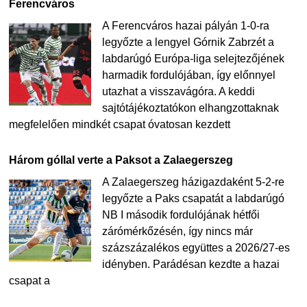
Ferencváros
A Ferencváros hazai pályán 1-0-ra
legyőzte a lengyel Górnik Zabrzét a
labdarúgó Európa-liga selejtezőjének
harmadik fordulójában, így előnnyel
utazhat a visszavágóra. A keddi
sajtótájékoztatókon elhangzottaknak
megfelelően mindkét csapat óvatosan kezdett
Három góllal verte a Paksot a Zalaegerszeg
A Zalaegerszeg házigazdaként 5-2-re
legyőzte a Paks csapatát a labdarúgó
NB I második fordulójának hétfői
zárómérkőzésén, így nincs már
százszázalékos együttes a 2026/27-es
idényben. Parádésan kezdte a hazai
csapat a