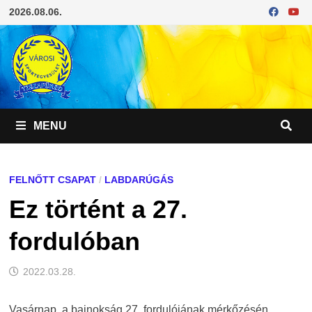
Skip
2026.08.06.
to
content
MENU
FELNŐTT CSAPAT
/
LABDARÚGÁS
Ez történt a 27.
fordulóban
2022.03.28.
Vasárnap, a bajnokság 27. fordulójának mérkőzésén