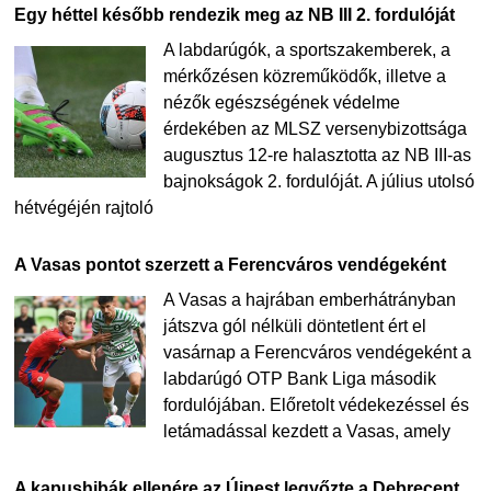
Egy héttel később rendezik meg az NB III 2. fordulóját
A labdarúgók, a sportszakemberek, a
mérkőzésen közreműködők, illetve a
nézők egészségének védelme
érdekében az MLSZ versenybizottsága
augusztus 12-re halasztotta az NB III-as
bajnokságok 2. fordulóját. A július utolsó
hétvégéjén rajtoló
A Vasas pontot szerzett a Ferencváros vendégeként
A Vasas a hajrában emberhátrányban
játszva gól nélküli döntetlent ért el
vasárnap a Ferencváros vendégeként a
labdarúgó OTP Bank Liga második
fordulójában. Előretolt védekezéssel és
letámadással kezdett a Vasas, amely
A kapushibák ellenére az Újpest legyőzte a Debrecent