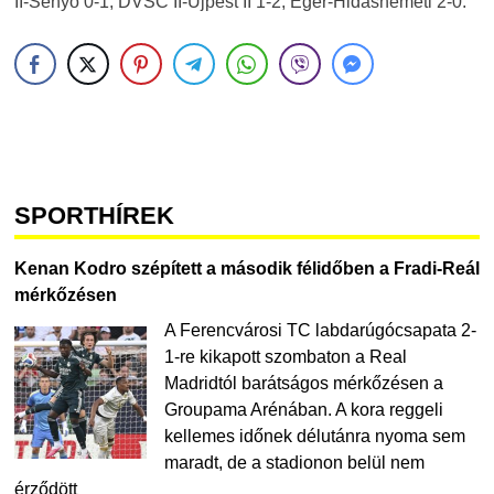
II-Sényő 0-1, DVSC II-Újpest II 1-2, Eger-Hidasnémeti 2-0.
SPORTHÍREK
Kenan Kodro szépített a második félidőben a Fradi-Reál
mérkőzésen
A Ferencvárosi TC labdarúgócsapata 2-
1-re kikapott szombaton a Real
Madridtól barátságos mérkőzésen a
Groupama Arénában. A kora reggeli
kellemes időnek délutánra nyoma sem
maradt, de a stadionon belül nem
érződött