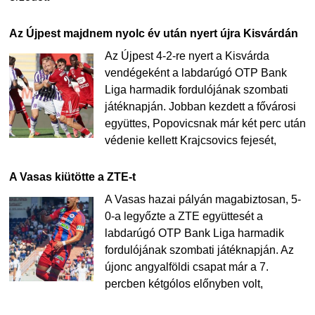
Az Újpest majdnem nyolc év után nyert újra Kisvárdán
Az Újpest 4-2-re nyert a Kisvárda
vendégeként a labdarúgó OTP Bank
Liga harmadik fordulójának szombati
játéknapján. Jobban kezdett a fővárosi
együttes, Popovicsnak már két perc után
védenie kellett Krajcsovics fejesét,
A Vasas kiütötte a ZTE-t
A Vasas hazai pályán magabiztosan, 5-
0-a legyőzte a ZTE együttesét a
labdarúgó OTP Bank Liga harmadik
fordulójának szombati játéknapján. Az
újonc angyalföldi csapat már a 7.
percben kétgólos előnyben volt,