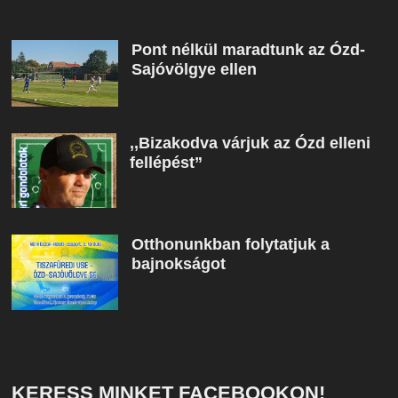
Pont nélkül maradtunk az Ózd-
Sajóvölgye ellen
,,Bizakodva várjuk az Ózd elleni
fellépést”
Otthonunkban folytatjuk a
bajnokságot
KERESS MINKET FACEBOOKON!