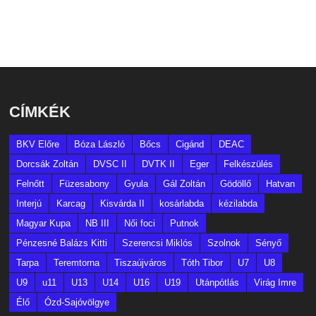
CÍMKÉK
BKV Előre
Bóza László
Bőcs
Cigánd
DEAC
Dorcsák Zoltán
DVSC II
DVTK II
Eger
Felkészülés
Felnőtt
Füzesabony
Gyula
Gál Zoltán
Gödöllő
Hatvan
Interjú
Karcag
Kisvárda II
kosárlabda
kézilabda
Magyar Kupa
NB III
Női foci
Putnok
Pénzesné Balázs Kitti
Szerencsi Miklós
Szolnok
Sényő
Tarpa
Teremtorna
Tiszaújváros
Tóth Tibor
U7
U8
U9
u11
U13
U14
U16
U19
Utánpótlás
Virág Imre
Élő
Ózd-Sajóvölgye