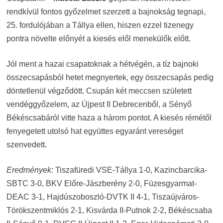
rendkívül fontos győzelmet szerzett a bajnokság tegnapi,
25. fordulójában a Tállya ellen, hiszen ezzel tizenegy
pontra növelte előnyét a kiesés elől menekülők előtt.
Jól ment a hazai csapatoknak a hétvégén, a tíz bajnoki
összecsapásból hetet megnyertek, egy összecsapás pedig
döntetlenül végződött. Csupán két meccsen született
vendéggyőzelem, az Újpest II Debrecenből, a Sényő
Békéscsabáról vitte haza a három pontot. A kiesés rémétől
fenyegetett utolsó hat együttes egyaránt vereséget
szenvedett.
Eredmények:
Tiszafüredi VSE-Tállya 1-0, Kazincbarcika-
SBTC 3-0, BKV Előre-Jászberény 2-0, Füzesgyarmat-
DEAC 3-1, Hajdúszoboszló-DVTK II 4-1, Tiszaújváros-
Törökszentmiklós 2-1, Kisvárda II-Putnok 2-2, Békéscsaba