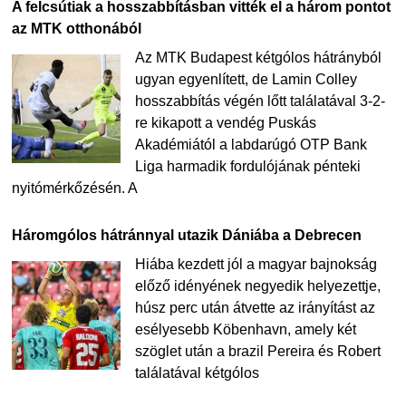
A felcsútiak a hosszabbításban vitték el a három pontot
az MTK otthonából
Az MTK Budapest kétgólos hátrányból
ugyan egyenlített, de Lamin Colley
hosszabbítás végén lőtt találatával 3-2-
re kikapott a vendég Puskás
Akadémiától a labdarúgó OTP Bank
Liga harmadik fordulójának pénteki
nyitómérkőzésén. A
Háromgólos hátránnyal utazik Dániába a Debrecen
Hiába kezdett jól a magyar bajnokság
előző idényének negyedik helyezettje,
húsz perc után átvette az irányítást az
esélyesebb Köbenhavn, amely két
szöglet után a brazil Pereira és Robert
találatával kétgólos