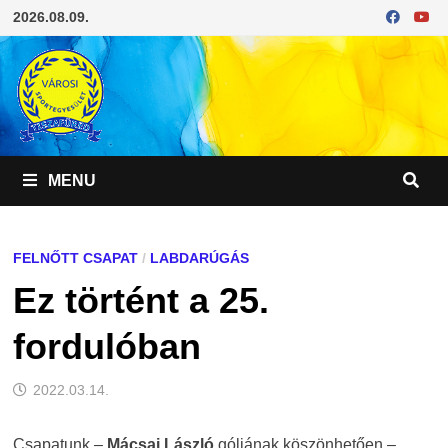
Skip
2026.08.09.
to
content
MENU
FELNŐTT CSAPAT
/
LABDARÚGÁS
Ez történt a 25.
fordulóban
2022.03.14.
Csapatunk –
Mácsai László
góljának köszönhetően –