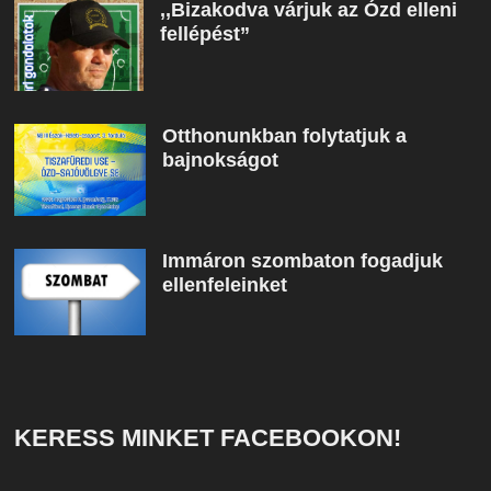
,,Bizakodva várjuk az Ózd elleni
fellépést”
Otthonunkban folytatjuk a
bajnokságot
Immáron szombaton fogadjuk
ellenfeleinket
KERESS MINKET FACEBOOKON!