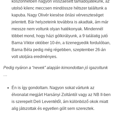
köszönhetően nagyon visszaesett támadójátékunk, az
utolsó kilenc meccsen mindössze hétszer találtunk a
kapuba. Nagy Olivér kiesése óriási vérveszteséget
jelentett. Bár helyzeteink továbbra is akadtak, ám már
messze nem voltunk olyan hatékonyak. Mindennél
többet mond, hogy házi gólkirályunk, a 9 találatig jutó
Barna Viktor október 10-én, a tizenegyedik fordulóban,
Barna Béla pedig még régebben, szeptember 26-án
volt utoljára eredményes.
Pedig nyáron a “nevek” alapján kimondottan jó igazoltunk
…
Én is így gondoltam. Nagyon sokat vártunk az
élvonalat megjárt Harsányi Zoltántól vagy az NB II-ben
is szerepelt Deli Leventétől, ám különböző okok miatt
alig játszottak és egyetlen gólt sem szereztek.