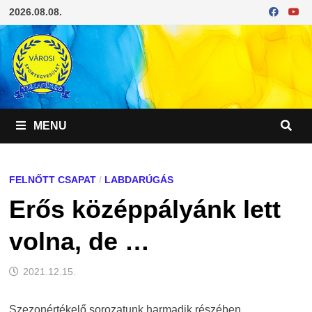
Skip
2026.08.08.
to
content
MENU
FELNŐTT CSAPAT
/
LABDARÚGÁS
Erős középpályánk lett
volna, de …
2021.12.15.
Szezonértékelő sorozatunk harmadik részében