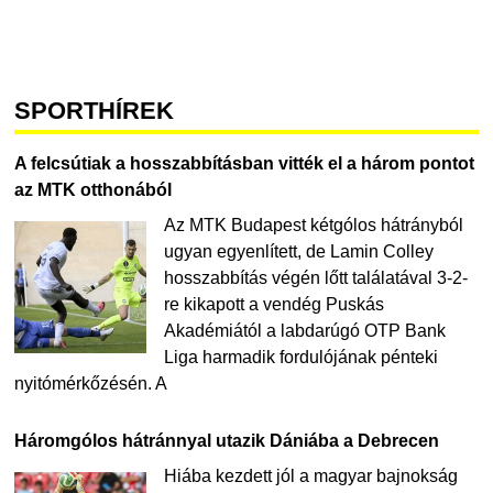
SPORTHÍREK
A felcsútiak a hosszabbításban vitték el a három pontot
az MTK otthonából
Az MTK Budapest kétgólos hátrányból
ugyan egyenlített, de Lamin Colley
hosszabbítás végén lőtt találatával 3-2-
re kikapott a vendég Puskás
Akadémiától a labdarúgó OTP Bank
Liga harmadik fordulójának pénteki
nyitómérkőzésén. A
Háromgólos hátránnyal utazik Dániába a Debrecen
Hiába kezdett jól a magyar bajnokság