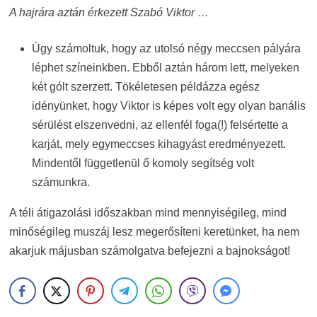
A hajrára aztán érkezett Szabó Viktor …
Úgy számoltuk, hogy az utolsó négy meccsen pályára
léphet színeinkben. Ebből aztán három lett, melyeken
két gólt szerzett. Tökéletesen példázza egész
idényünket, hogy Viktor is képes volt egy olyan banális
sérülést elszenvedni, az ellenfél foga(!) felsértette a
karját, mely egymeccses kihagyást eredményezett.
Mindentől függetlenül ő komoly segítség volt
számunkra.
A téli átigazolási időszakban mind mennyiségileg, mind
minőségileg muszáj lesz megerősíteni keretünket, ha nem
akarjuk májusban számolgatva befejezni a bajnokságot!