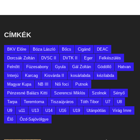
CÍMKÉK
BKV Előre
Bóza László
Bőcs
Cigánd
DEAC
Dorcsák Zoltán
DVSC II
DVTK II
Eger
Felkészülés
Felnőtt
Füzesabony
Gyula
Gál Zoltán
Gödöllő
Hatvan
Interjú
Karcag
Kisvárda II
kosárlabda
kézilabda
Magyar Kupa
NB III
Női foci
Putnok
Pénzesné Balázs Kitti
Szerencsi Miklós
Szolnok
Sényő
Tarpa
Teremtorna
Tiszaújváros
Tóth Tibor
U7
U8
U9
u11
U13
U14
U16
U19
Utánpótlás
Virág Imre
Élő
Ózd-Sajóvölgye