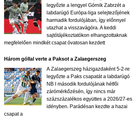
legyőzte a lengyel Górnik Zabrzét a
labdarúgó Európa-liga selejtezőjének
harmadik fordulójában, így előnnyel
utazhat a visszavágóra. A keddi
sajtótájékoztatókon elhangzottaknak
megfelelően mindkét csapat óvatosan kezdett
Három góllal verte a Paksot a Zalaegerszeg
A Zalaegerszeg házigazdaként 5-2-re
legyőzte a Paks csapatát a labdarúgó
NB I második fordulójának hétfői
zárómérkőzésén, így nincs már
százszázalékos együttes a 2026/27-es
idényben. Parádésan kezdte a hazai
csapat a