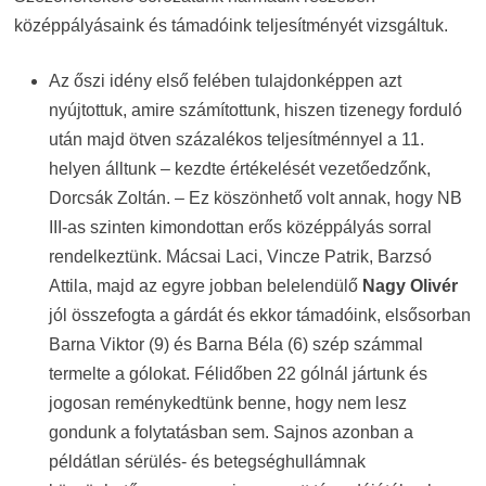
középpályásaink és támadóink teljesítményét vizsgáltuk.
Az őszi idény első felében tulajdonképpen azt
nyújtottuk, amire számítottunk, hiszen tizenegy forduló
után majd ötven százalékos teljesítménnyel a 11.
helyen álltunk – kezdte értékelését vezetőedzőnk,
Dorcsák Zoltán. – Ez köszönhető volt annak, hogy NB
III-as szinten kimondottan erős középpályás sorral
rendelkeztünk. Mácsai Laci, Vincze Patrik, Barzsó
Attila, majd az egyre jobban belelendülő
Nagy Olivér
jól összefogta a gárdát és ekkor támadóink, elsősorban
Barna Viktor (9) és Barna Béla (6) szép számmal
termelte a gólokat. Félidőben 22 gólnál jártunk és
jogosan reménykedtünk benne, hogy nem lesz
gondunk a folytatásban sem. Sajnos azonban a
példátlan sérülés- és betegséghullámnak