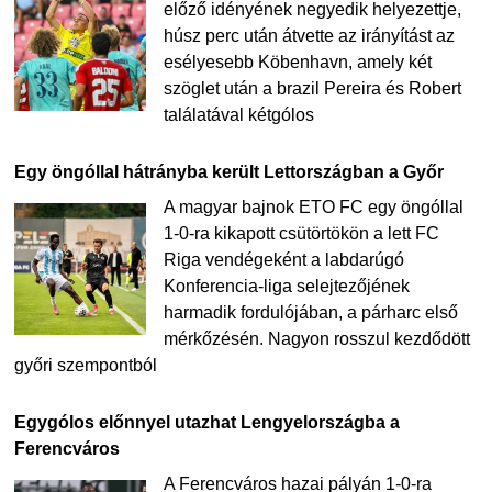
előző idényének negyedik helyezettje,
húsz perc után átvette az irányítást az
esélyesebb Köbenhavn, amely két
szöglet után a brazil Pereira és Robert
találatával kétgólos
Egy öngóllal hátrányba került Lettországban a Győr
A magyar bajnok ETO FC egy öngóllal
1-0-ra kikapott csütörtökön a lett FC
Riga vendégeként a labdarúgó
Konferencia-liga selejtezőjének
harmadik fordulójában, a párharc első
mérkőzésén. Nagyon rosszul kezdődött
győri szempontból
Egygólos előnnyel utazhat Lengyelországba a
Ferencváros
A Ferencváros hazai pályán 1-0-ra