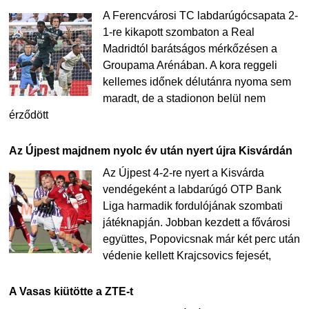
A Ferencvárosi TC labdarúgócsapata 2-
1-re kikapott szombaton a Real
Madridtól barátságos mérkőzésen a
Groupama Arénában. A kora reggeli
kellemes időnek délutánra nyoma sem
maradt, de a stadionon belül nem
érződött
Az Újpest majdnem nyolc év után nyert újra Kisvárdán
Az Újpest 4-2-re nyert a Kisvárda
vendégeként a labdarúgó OTP Bank
Liga harmadik fordulójának szombati
játéknapján. Jobban kezdett a fővárosi
együttes, Popovicsnak már két perc után
védenie kellett Krajcsovics fejesét,
A Vasas kiütötte a ZTE-t