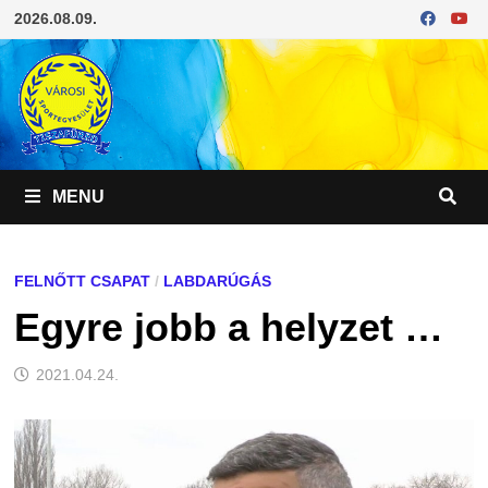
Skip
2026.08.09.
to
content
MENU
FELNŐTT CSAPAT
/
LABDARÚGÁS
Egyre jobb a helyzet …
2021.04.24.