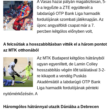
A Vasas hazai pályán magabiztosan, 5-
0-a legyőzte a ZTE együttesét a
labdarúgó OTP Bank Liga harmadik
fordulójának szombati játéknapján. Az
újonc angyalföldi csapat már a 7.
percben kétgólos előnyben volt,
A felcsútiak a hosszabbításban vitték el a három pontot
az MTK otthonából
Az MTK Budapest kétgólos hátrányból
ugyan egyenlített, de Lamin Colley
hosszabbítás végén lőtt találatával 3-2-
re kikapott a vendég Puskás
Akadémiától a labdarúgó OTP Bank
Liga harmadik fordulójának pénteki
nyitómérkőzésén. A
Háromgólos hátránnyal utazik Dániába a Debrecen