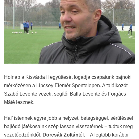
Holnap a Kisvárda II együttesét fogadja csapatunk bajnoki
mérkőzésen a Lipcsey Elemér Sporttelepen. A találkozót
Szabó Levente vezeti, segítői Balla Levente és Forgács
Máté lesznek.
Hál’ istennek egyre jobb a helyzet, betegséggel, sérüléssel
bajlódó játékosaink szép lassan visszatérnek – tudtuk meg
vezetőedzőnktől,
Dorcsák Zoltán
tól. – A legtöbb korábbi