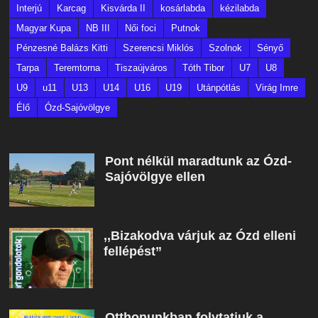
Interjú
Karcag
Kisvárda II
kosárlabda
kézilabda
Magyar Kupa
NB III
Női foci
Putnok
Pénzesné Balázs Kitti
Szerencsi Miklós
Szolnok
Sényő
Tarpa
Teremtorna
Tiszaújváros
Tóth Tibor
U7
U8
U9
u11
U13
U14
U16
U19
Utánpótlás
Virág Imre
Élő
Ózd-Sajóvölgye
Pont nélkül maradtunk az Ózd-
Sajóvölgye ellen
,,Bizakodva várjuk az Ózd elleni
fellépést”
Otthonunkban folytatjuk a