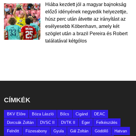
Hiába kezdett jól a magyar bajnokság
előző idényének negyedik helyezettje,
húsz perc után átvette az irányítást az
esélyesebb Köbenhavn, amely két
szöglet után a brazil Pereira és Robert
találatával kétgólos
CÍMKÉK
BKV Előre
Bóza László
Bőcs
Cigánd
DEAC
Dorcsák Zoltán
DVSC II
DVTK II
Eger
Felkészülés
Felnőtt
Füzesabony
Gyula
Gál Zoltán
Gödöllő
Hatvan