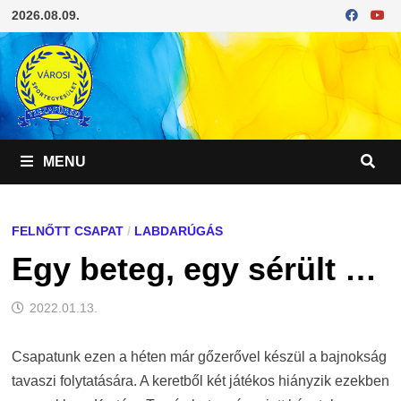
Skip
2026.08.09.
to
content
MENU
FELNŐTT CSAPAT
/
LABDARÚGÁS
Egy beteg, egy sérült …
2022.01.13.
Csapatunk ezen a héten már gőzerővel készül a bajnokság
tavaszi folytatására. A keretből két játékos hiányzik ezekben