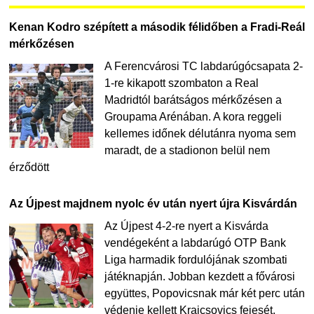
Kenan Kodro szépített a második félidőben a Fradi-Reál
mérkőzésen
A Ferencvárosi TC labdarúgócsapata 2-
1-re kikapott szombaton a Real
Madridtól barátságos mérkőzésen a
Groupama Arénában. A kora reggeli
kellemes időnek délutánra nyoma sem
maradt, de a stadionon belül nem
érződött
Az Újpest majdnem nyolc év után nyert újra Kisvárdán
Az Újpest 4-2-re nyert a Kisvárda
vendégeként a labdarúgó OTP Bank
Liga harmadik fordulójának szombati
játéknapján. Jobban kezdett a fővárosi
együttes, Popovicsnak már két perc után
védenie kellett Krajcsovics fejesét,