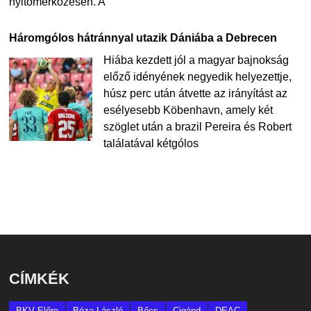
nyitómérkőzésén. A
Háromgólos hátránnyal utazik Dániába a Debrecen
Hiába kezdett jól a magyar bajnokság
előző idényének negyedik helyezettje,
húsz perc után átvette az irányítást az
esélyesebb Köbenhavn, amely két
szöglet után a brazil Pereira és Robert
találatával kétgólos
CÍMKÉK
BKV Előre
Bóza László
Bőcs
Cigánd
DEAC