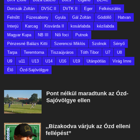
Dorcsák Zoltán
DVSC II
DVTK II
Eger
Felkészülés
Felnőtt
Füzesabony
Gyula
Gál Zoltán
Gödöllő
Hatvan
Interjú
Karcag
Kisvárda II
kosárlabda
kézilabda
Magyar Kupa
NB III
Női foci
Putnok
Pénzesné Balázs Kitti
Szerencsi Miklós
Szolnok
Sényő
Tarpa
Teremtorna
Tiszaújváros
Tóth Tibor
U7
U8
U9
u11
U13
U14
U16
U19
Utánpótlás
Virág Imre
Élő
Ózd-Sajóvölgye
Pont nélkül maradtunk az Ózd-
Sajóvölgye ellen
,,Bizakodva várjuk az Ózd elleni
fellépést”