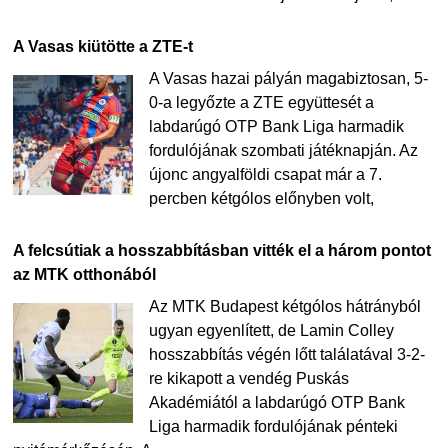
A Vasas kiütötte a ZTE-t
A Vasas hazai pályán magabiztosan, 5-
0-a legyőzte a ZTE együttesét a
labdarúgó OTP Bank Liga harmadik
fordulójának szombati játéknapján. Az
újonc angyalföldi csapat már a 7.
percben kétgólos előnyben volt,
A felcsútiak a hosszabbításban vitték el a három pontot
az MTK otthonából
Az MTK Budapest kétgólos hátrányból
ugyan egyenlített, de Lamin Colley
hosszabbítás végén lőtt találatával 3-2-
re kikapott a vendég Puskás
Akadémiától a labdarúgó OTP Bank
Liga harmadik fordulójának pénteki