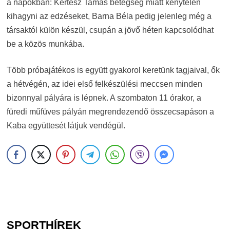
a napokban: Kertész Tamás betegség miatt kénytelen
kihagyni az edzéseket, Barna Béla pedig jelenleg még a
társaktól külön készül, csupán a jövő héten kapcsolódhat
be a közös munkába.
Több próbajátékos is együtt gyakorol keretünk tagjaival, ők
a hétvégén, az idei első felkészülési meccsen minden
bizonnyal pályára is lépnek. A szombaton 11 órakor, a
füredi műfüves pályán megrendezendő összecsapáson a
Kaba együttesét látjuk vendégül.
SPORTHÍREK