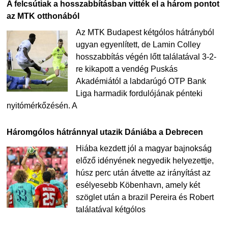
A felcsútiak a hosszabbításban vitték el a három pontot
az MTK otthonából
Az MTK Budapest kétgólos hátrányból
ugyan egyenlített, de Lamin Colley
hosszabbítás végén lőtt találatával 3-2-
re kikapott a vendég Puskás
Akadémiától a labdarúgó OTP Bank
Liga harmadik fordulójának pénteki
nyitómérkőzésén. A
Háromgólos hátránnyal utazik Dániába a Debrecen
Hiába kezdett jól a magyar bajnokság
előző idényének negyedik helyezettje,
húsz perc után átvette az irányítást az
esélyesebb Köbenhavn, amely két
szöglet után a brazil Pereira és Robert
találatával kétgólos