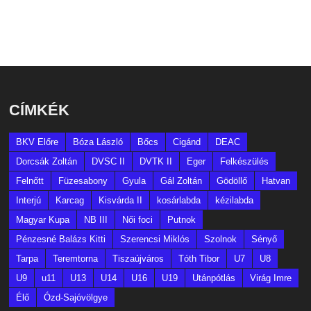
CÍMKÉK
BKV Előre
Bóza László
Bőcs
Cigánd
DEAC
Dorcsák Zoltán
DVSC II
DVTK II
Eger
Felkészülés
Felnőtt
Füzesabony
Gyula
Gál Zoltán
Gödöllő
Hatvan
Interjú
Karcag
Kisvárda II
kosárlabda
kézilabda
Magyar Kupa
NB III
Női foci
Putnok
Pénzesné Balázs Kitti
Szerencsi Miklós
Szolnok
Sényő
Tarpa
Teremtorna
Tiszaújváros
Tóth Tibor
U7
U8
U9
u11
U13
U14
U16
U19
Utánpótlás
Virág Imre
Élő
Ózd-Sajóvölgye