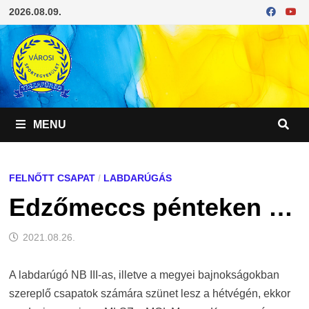
Skip
2026.08.09.
to
content
MENU
FELNŐTT CSAPAT
/
LABDARÚGÁS
Edzőmeccs pénteken …
2021.08.26.
A labdarúgó NB III-as, illetve a megyei bajnokságokban
szereplő csapatok számára szünet lesz a hétvégén, ekkor