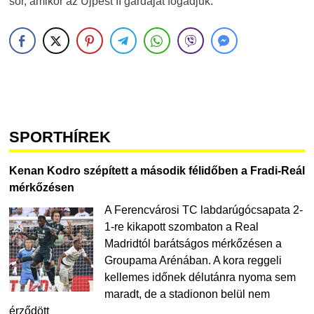
sor, amikor az Újpest II gárdáját fogadjuk.
SPORTHÍREK
Kenan Kodro szépített a második félidőben a Fradi-Reál
mérkőzésen
A Ferencvárosi TC labdarúgócsapata 2-
1-re kikapott szombaton a Real
Madridtól barátságos mérkőzésen a
Groupama Arénában. A kora reggeli
kellemes időnek délutánra nyoma sem
maradt, de a stadionon belül nem
érződött