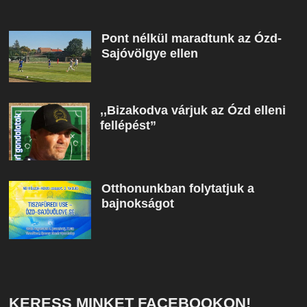
Pont nélkül maradtunk az Ózd-
Sajóvölgye ellen
,,Bizakodva várjuk az Ózd elleni
fellépést”
Otthonunkban folytatjuk a
bajnokságot
KERESS MINKET FACEBOOKON!