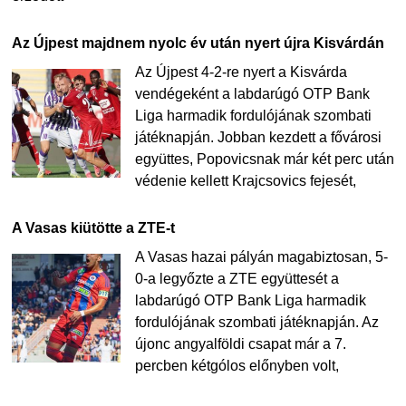
Az Újpest majdnem nyolc év után nyert újra Kisvárdán
Az Újpest 4-2-re nyert a Kisvárda
vendégeként a labdarúgó OTP Bank
Liga harmadik fordulójának szombati
játéknapján. Jobban kezdett a fővárosi
együttes, Popovicsnak már két perc után
védenie kellett Krajcsovics fejesét,
A Vasas kiütötte a ZTE-t
A Vasas hazai pályán magabiztosan, 5-
0-a legyőzte a ZTE együttesét a
labdarúgó OTP Bank Liga harmadik
fordulójának szombati játéknapján. Az
újonc angyalföldi csapat már a 7.
percben kétgólos előnyben volt,