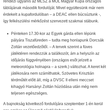
rendezi ugyanis az MLSZ a MOL Magyar Kupa országos
táblájának második fordulóját. Mivel együttesünk már nem
érdekelt a kupafordulóban – a DEAC ellen búcsúztunk -,
így felkészülési mérkőzést szervezett szakmai stábunk.
Pénteken 17.30-kor az Egyek gárda ellen lépünk
pályára Tiszafüreden – tudta meg honlapunk Dorcsák
Zoltán vezetőedzőtől. – A tervek szerint a füves
játéktéren rendezzük a találkozót, ám a helyszín az
időjárás függvényében (országos esőt jelzett a
meteorológia holnapra – a szerk.) változhat. A keret két
játékosára nem számíthatok, Szövetes Krisztián
térdműtét előtt áll, míg a DVSC II elleni meccset
kihagyó Harsányi Zoltán húzódása után még nem
teljesen egészséges.
A bajnokság következő fordulójára szeptember 1-én kerül