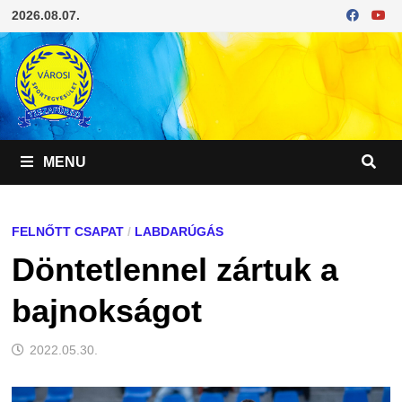
Skip
2026.08.07.
to
content
MENU
FELNŐTT CSAPAT
/
LABDARÚGÁS
Döntetlennel zártuk a
bajnokságot
2022.05.30.