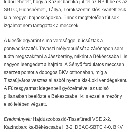
tudni lehetett, hogy a Kazincbarcika jut fel az NB II-be és az
SBTC, Hidasnémeti, Tállya, Törökszentmiklós kvartett esik
ki a megyei bajnokságokba. Ennek megfelelően túl sok
izgalmat nem tartogattak a meccsek.
A kiesők egyaránt sima vereséggel búcsúztak a
pontvadászattól. Tavaszi mélyrepülését a zárónapon sem
tudta megszakítani a Jászberény, miként a Békéscsaba II is
nagyon leengedett a hajrára. A Sényő fordulatos meccsen
szerzett pontot a dobogós BKV otthonában, míg a
Tiszaújváros vesztes állásból nyert a kis-Loki vendégeként.
A Füzesgyarmat idegenbeli győzelmével az utolsó
pillanatban beelőzte a Békéscsaba II-t, s ezzel a mezőny
első felében végzett.
Eredmények:
Hajdúszoboszló-Tiszafüredi VSE 2-2,
Kazincbarcika-Békéscsaba II 3-2, DEAC-SBTC 4-0, BKV