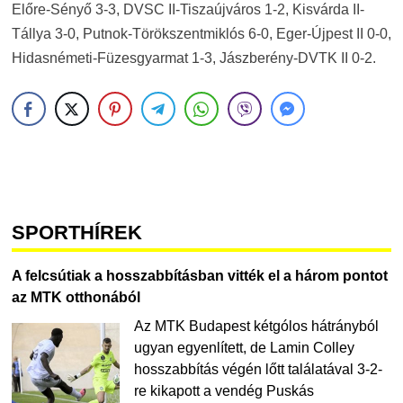
Előre-Sényő 3-3, DVSC II-Tiszaújváros 1-2, Kisvárda II-
Tállya 3-0, Putnok-Törökszentmiklós 6-0, Eger-Újpest II 0-0,
Hidasnémeti-Füzesgyarmat 1-3, Jászberény-DVTK II 0-2.
SPORTHÍREK
A felcsútiak a hosszabbításban vitték el a három pontot
az MTK otthonából
Az MTK Budapest kétgólos hátrányból
ugyan egyenlített, de Lamin Colley
hosszabbítás végén lőtt találatával 3-2-
re kikapott a vendég Puskás