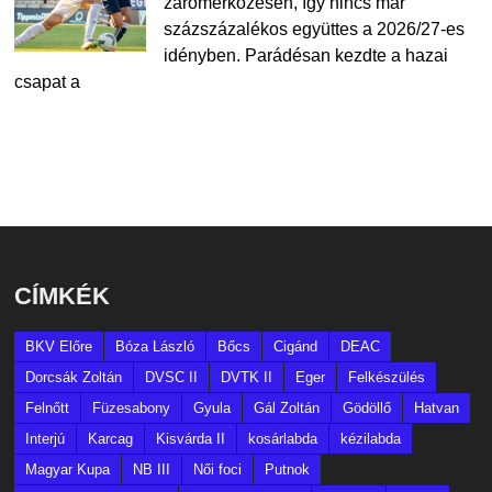
zárómérkőzésén, így nincs már
százszázalékos együttes a 2026/27-es
idényben. Parádésan kezdte a hazai
csapat a
CÍMKÉK
BKV Előre
Bóza László
Bőcs
Cigánd
DEAC
Dorcsák Zoltán
DVSC II
DVTK II
Eger
Felkészülés
Felnőtt
Füzesabony
Gyula
Gál Zoltán
Gödöllő
Hatvan
Interjú
Karcag
Kisvárda II
kosárlabda
kézilabda
Magyar Kupa
NB III
Női foci
Putnok