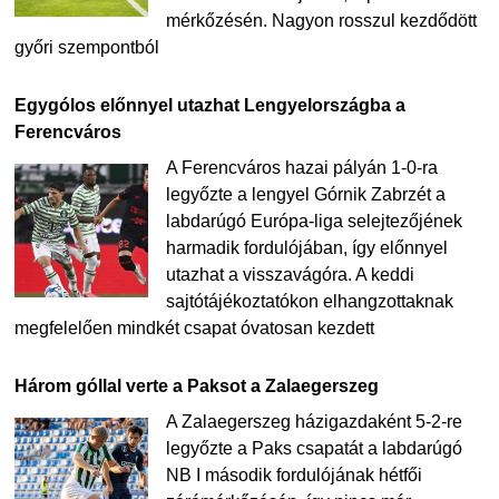
mérkőzésén. Nagyon rosszul kezdődött
győri szempontból
Egygólos előnnyel utazhat Lengyelországba a
Ferencváros
A Ferencváros hazai pályán 1-0-ra
legyőzte a lengyel Górnik Zabrzét a
labdarúgó Európa-liga selejtezőjének
harmadik fordulójában, így előnnyel
utazhat a visszavágóra. A keddi
sajtótájékoztatókon elhangzottaknak
megfelelően mindkét csapat óvatosan kezdett
Három góllal verte a Paksot a Zalaegerszeg
A Zalaegerszeg házigazdaként 5-2-re
legyőzte a Paks csapatát a labdarúgó
NB I második fordulójának hétfői