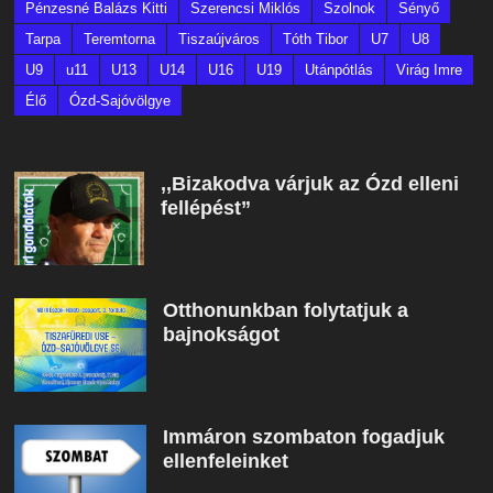
Pénzesné Balázs Kitti
Szerencsi Miklós
Szolnok
Sényő
Tarpa
Teremtorna
Tiszaújváros
Tóth Tibor
U7
U8
U9
u11
U13
U14
U16
U19
Utánpótlás
Virág Imre
Élő
Ózd-Sajóvölgye
,,Bizakodva várjuk az Ózd elleni
fellépést”
Otthonunkban folytatjuk a
bajnokságot
Immáron szombaton fogadjuk
ellenfeleinket