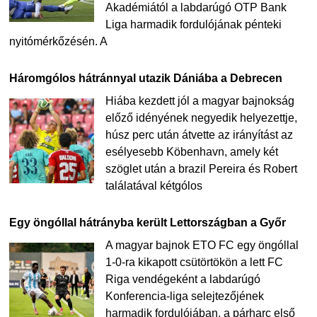
Akadémiától a labdarúgó OTP Bank
Liga harmadik fordulójának pénteki
nyitómérkőzésén. A
Háromgólos hátránnyal utazik Dániába a Debrecen
Hiába kezdett jól a magyar bajnokság
előző idényének negyedik helyezettje,
húsz perc után átvette az irányítást az
esélyesebb Köbenhavn, amely két
szöglet után a brazil Pereira és Robert
találatával kétgólos
Egy öngóllal hátrányba került Lettországban a Győr
A magyar bajnok ETO FC egy öngóllal
1-0-ra kikapott csütörtökön a lett FC
Riga vendégeként a labdarúgó
Konferencia-liga selejtezőjének
harmadik fordulójában, a párharc első