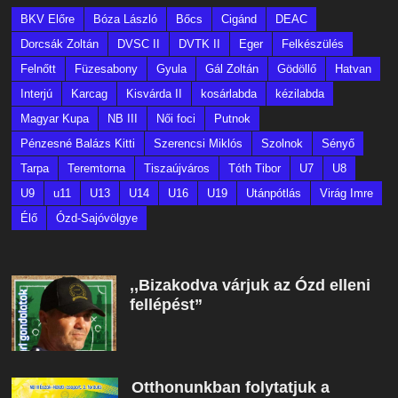
BKV Előre
Bóza László
Bőcs
Cigánd
DEAC
Dorcsák Zoltán
DVSC II
DVTK II
Eger
Felkészülés
Felnőtt
Füzesabony
Gyula
Gál Zoltán
Gödöllő
Hatvan
Interjú
Karcag
Kisvárda II
kosárlabda
kézilabda
Magyar Kupa
NB III
Női foci
Putnok
Pénzesné Balázs Kitti
Szerencsi Miklós
Szolnok
Sényő
Tarpa
Teremtorna
Tiszaújváros
Tóth Tibor
U7
U8
U9
u11
U13
U14
U16
U19
Utánpótlás
Virág Imre
Élő
Ózd-Sajóvölgye
,,Bizakodva várjuk az Ózd elleni
fellépést”
Otthonunkban folytatjuk a