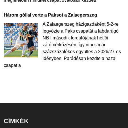
megfelelően mindkét csapat óvatosan kezdett
Három góllal verte a Paksot a Zalaegerszeg
A Zalaegerszeg házigazdaként 5-2-re
legyőzte a Paks csapatát a labdarúgó
NB I második fordulójának hétfői
zárómérkőzésén, így nincs már
százszázalékos együttes a 2026/27-es
idényben. Parádésan kezdte a hazai
csapat a
CÍMKÉK