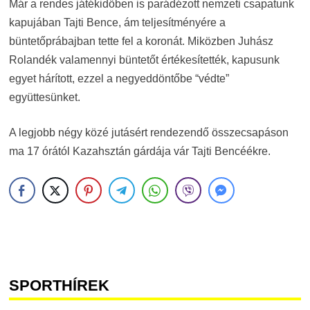
Már a rendes játékidőben is parádézott nemzeti csapatunk
kapujában Tajti Bence, ám teljesítményére a
büntetőprábajban tette fel a koronát. Miközben Juhász
Rolandék valamennyi büntetőt értékesítették, kapusunk
egyet hárított, ezzel a negyeddöntőbe “védte”
együttesünket.
A legjobb négy közé jutásért rendezendő összecsapáson
ma 17 órától Kazahsztán gárdája vár Tajti Bencéékre.
SPORTHÍREK