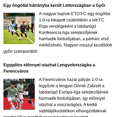
Egy öngóllal hátrányba került Lettországban a Győr
A magyar bajnok ETO FC egy öngóllal
1-0-ra kikapott csütörtökön a lett FC
Riga vendégeként a labdarúgó
Konferencia-liga selejtezőjének
harmadik fordulójában, a párharc első
mérkőzésén. Nagyon rosszul kezdődött
győri szempontból
Egygólos előnnyel utazhat Lengyelországba a
Ferencváros
A Ferencváros hazai pályán 1-0-ra
legyőzte a lengyel Górnik Zabrzét a
labdarúgó Európa-liga selejtezőjének
harmadik fordulójában, így előnnyel
utazhat a visszavágóra. A keddi
sajtótájékoztatókon elhangzottaknak