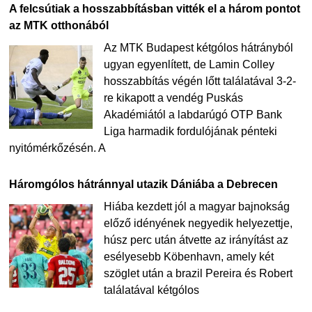
A felcsútiak a hosszabbításban vitték el a három pontot
az MTK otthonából
Az MTK Budapest kétgólos hátrányból
ugyan egyenlített, de Lamin Colley
hosszabbítás végén lőtt találatával 3-2-
re kikapott a vendég Puskás
Akadémiától a labdarúgó OTP Bank
Liga harmadik fordulójának pénteki
nyitómérkőzésén. A
Háromgólos hátránnyal utazik Dániába a Debrecen
Hiába kezdett jól a magyar bajnokság
előző idényének negyedik helyezettje,
húsz perc után átvette az irányítást az
esélyesebb Köbenhavn, amely két
szöglet után a brazil Pereira és Robert
találatával kétgólos