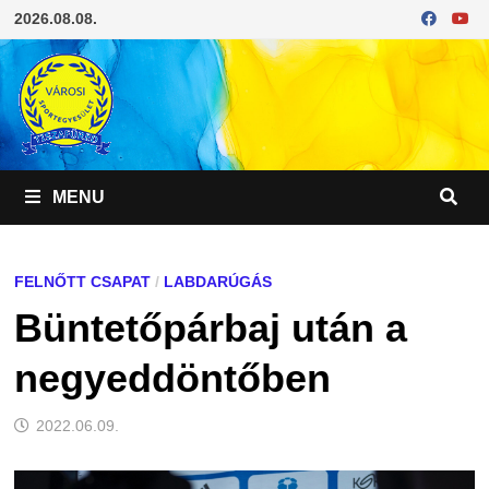
Skip
2026.08.08.
to
content
MENU
FELNŐTT CSAPAT
/
LABDARÚGÁS
Büntetőpárbaj után a
negyeddöntőben
2022.06.09.