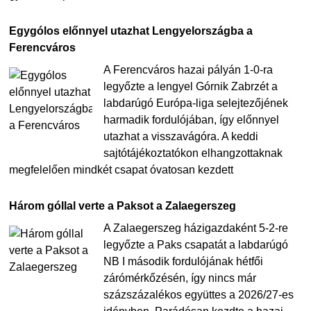
Egygólos előnnyel utazhat Lengyelországba a
Ferencváros
A Ferencváros hazai pályán 1-0-ra
legyőzte a lengyel Górnik Zabrzét a
labdarúgó Európa-liga selejtezőjének
harmadik fordulójában, így előnnyel
utazhat a visszavágóra. A keddi
sajtótájékoztatókon elhangzottaknak
megfelelően mindkét csapat óvatosan kezdett
Három góllal verte a Paksot a Zalaegerszeg
A Zalaegerszeg házigazdaként 5-2-re
legyőzte a Paks csapatát a labdarúgó
NB I második fordulójának hétfői
zárómérkőzésén, így nincs már
százszázalékos együttes a 2026/27-es