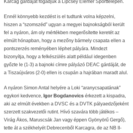
Karcag gárdáját fogadjuk a Lipcsey Elemér Sporttelepen.
Ennél könnyebb kezdést is el tudtunk volna képzelni,
hiszen a “szomszéd” ugyan a megyei bajnokságból került
fel a nyáron, ám oly mértékben megerősítette keretét az
elmúlt hónapban, hogy a mezőny bármely csapata ellen a
pontszerzés reményében léphet pályára. Mindezt
bizonyítja, hogy a felkészülés alatt például idegenben
győzte le (1-3) a bajnoki címre pályázó DEAC gárdáját, de
a Tiszaújváros (2-0) ellen is csupán a hajrában maradt alul.
A nyáron Simon Antal helyére a Loki “aranycsapatának”
egykori kedvence,
Igor Bogdanovics
érkezett a kispadra,
aki az elmúlt években a DVSC és a DVTK pályaedzőjeként
szerzett szakvezetői rutint. Hívó szavára több játékos –
Virág Ákos, Maruscsák Jan vagy éppen Gyönyörű Gergő),
tette át a székhelyét Debrecenből Karcagra, de az NB II-