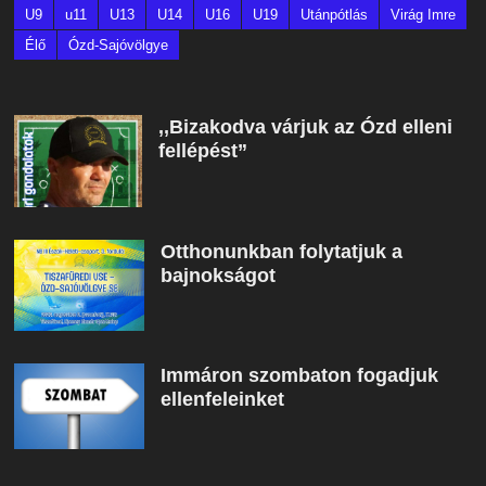
U9
u11
U13
U14
U16
U19
Utánpótlás
Virág Imre
Élő
Ózd-Sajóvölgye
,,Bizakodva várjuk az Ózd elleni
fellépést”
Otthonunkban folytatjuk a
bajnokságot
Immáron szombaton fogadjuk
ellenfeleinket