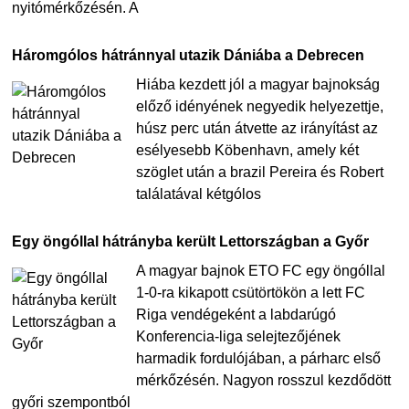
nyitómérkőzésén. A
Háromgólos hátránnyal utazik Dániába a Debrecen
Hiába kezdett jól a magyar bajnokság
előző idényének negyedik helyezettje,
húsz perc után átvette az irányítást az
esélyesebb Köbenhavn, amely két
szöglet után a brazil Pereira és Robert
találatával kétgólos
Egy öngóllal hátrányba került Lettországban a Győr
A magyar bajnok ETO FC egy öngóllal
1-0-ra kikapott csütörtökön a lett FC
Riga vendégeként a labdarúgó
Konferencia-liga selejtezőjének
harmadik fordulójában, a párharc első
mérkőzésén. Nagyon rosszul kezdődött
győri szempontból