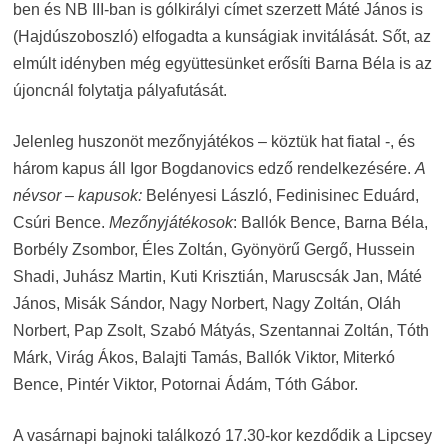
ben és NB III-ban is gólkirályi címet szerzett Máté János is
(Hajdúszoboszló) elfogadta a kunságiak invitálását. Sőt, az
elmúlt idényben még együttesünket erősíti Barna Béla is az
újoncnál folytatja pályafutását.
Jelenleg huszonöt mezőnyjátékos – köztük hat fiatal -, és
három kapus áll Igor Bogdanovics edző rendelkezésére.
A
névsor – kapusok:
Belényesi László, Fedinisinec Eduárd,
Csúri Bence.
Mezőnyjátékosok
: Ballók Bence, Barna Béla,
Borbély Zsombor, Éles Zoltán, Gyönyörű Gergő, Hussein
Shadi, Juhász Martin, Kuti Krisztián, Maruscsák Jan, Máté
János, Misák Sándor, Nagy Norbert, Nagy Zoltán, Oláh
Norbert, Pap Zsolt, Szabó Mátyás, Szentannai Zoltán, Tóth
Márk, Virág Ákos, Balajti Tamás, Ballók Viktor, Miterkó
Bence, Pintér Viktor, Potornai Ádám, Tóth Gábor.
A vasárnapi bajnoki találkozó 17.30-kor kezdődik a Lipcsey