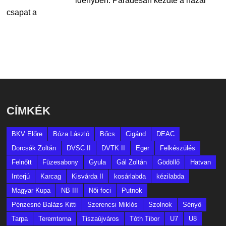
idényben. Parádésan kezdte a hazai
csapat a
CÍMKÉK
BKV Előre
Bóza László
Bőcs
Cigánd
DEAC
Dorcsák Zoltán
DVSC II
DVTK II
Eger
Felkészülés
Felnőtt
Füzesabony
Gyula
Gál Zoltán
Gödöllő
Hatvan
Interjú
Karcag
Kisvárda II
kosárlabda
kézilabda
Magyar Kupa
NB III
Női foci
Putnok
Pénzesné Balázs Kitti
Szerencsi Miklós
Szolnok
Sényő
Tarpa
Teremtorna
Tiszaújváros
Tóth Tibor
U7
U8