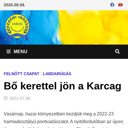
Skip
2026.08.08.
to
content
MENU
FELNŐTT CSAPAT
/
LABDARÚGÁS
Bő kerettel jön a Karcag
2022.07.28.
Vasárnap, hazai környezetben kezdjük meg a 2022-23
harmadosztályú pontvadászatot. A nyitófordulóban az újonc