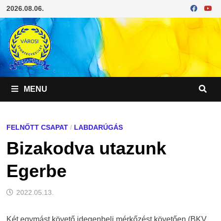
Skip
2026.08.06.
to
content
MENU
FELNŐTT CSAPAT
/
LABDARÚGÁS
Bizakodva utazunk
Egerbe
2022.05.13.
Két egymást követő idegenbeli mérkőzést követően (BKV