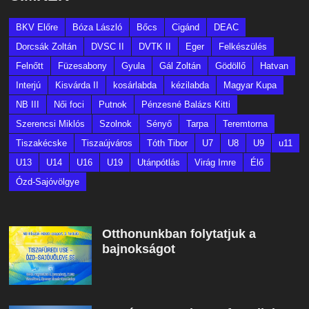
BKV Előre
Bóza László
Bőcs
Cigánd
DEAC
Dorcsák Zoltán
DVSC II
DVTK II
Eger
Felkészülés
Felnőtt
Füzesabony
Gyula
Gál Zoltán
Gödöllő
Hatvan
Interjú
Kisvárda II
kosárlabda
kézilabda
Magyar Kupa
NB III
Női foci
Putnok
Pénzesné Balázs Kitti
Szerencsi Miklós
Szolnok
Sényő
Tarpa
Teremtorna
Tiszakécske
Tiszaújváros
Tóth Tibor
U7
U8
U9
u11
U13
U14
U16
U19
Utánpótlás
Virág Imre
Élő
Ózd-Sajóvölgye
Otthonunkban folytatjuk a
bajnokságot