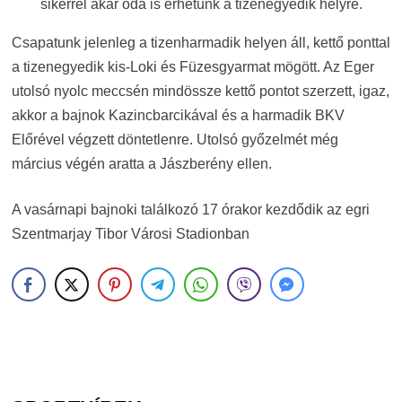
sikerrel akár oda is érhetünk a tizenegyedik helyre.
Csapatunk jelenleg a tizenharmadik helyen áll, kettő ponttal
a tizenegyedik kis-Loki és Füzesgyarmat mögött. Az Eger
utolsó nyolc meccsén mindössze kettő pontot szerzett, igaz,
akkor a bajnok Kazincbarcikával és a harmadik BKV
Előrével végzett döntetlenre. Utolsó győzelmét még
március végén aratta a Jászberény ellen.
A vasárnapi bajnoki találkozó 17 órakor kezdődik az egri
Szentmarjay Tibor Városi Stadionban