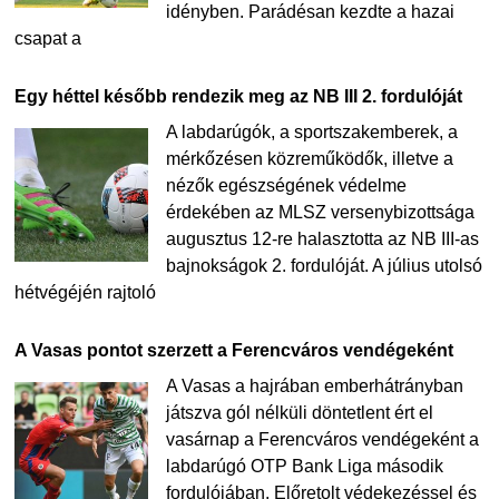
idényben. Parádésan kezdte a hazai
csapat a
Egy héttel később rendezik meg az NB III 2. fordulóját
A labdarúgók, a sportszakemberek, a
mérkőzésen közreműködők, illetve a
nézők egészségének védelme
érdekében az MLSZ versenybizottsága
augusztus 12-re halasztotta az NB III-as
bajnokságok 2. fordulóját. A július utolsó
hétvégéjén rajtoló
A Vasas pontot szerzett a Ferencváros vendégeként
A Vasas a hajrában emberhátrányban
játszva gól nélküli döntetlent ért el
vasárnap a Ferencváros vendégeként a
labdarúgó OTP Bank Liga második
fordulójában. Előretolt védekezéssel és