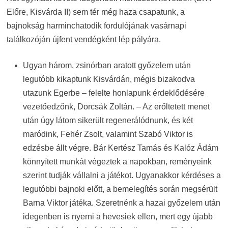
Előre, Kisvárda II) sem tér még haza csapatunk, a
bajnokság harminchatodik fordulójának vasárnapi
találkozóján újfent vendégként lép pályára.
Ugyan három, zsinórban aratott győzelem után
legutóbb kikaptunk Kisvárdán, mégis bizakodva
utazunk Egerbe – felelte honlapunk érdeklődésére
vezetőedzőnk, Dorcsák Zoltán. – Az erőltetett menet
után úgy látom sikerült regenerálódnunk, és két
maródink, Fehér Zsolt, valamint Szabó Viktor is
edzésbe állt végre. Bár Kertész Tamás és Kalóz Ádám
könnyített munkát végeztek a napokban, reményeink
szerint tudják vállalni a játékot. Ugyanakkor kérdéses a
legutóbbi bajnoki előtt, a bemelegítés során megsérült
Barna Viktor játéka. Szeretnénk a hazai győzelem után
idegenben is nyerni a hevesiek ellen, mert egy újabb