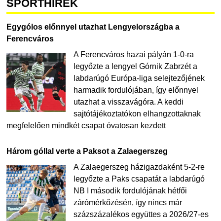
SPORTHÍREK
Egygólos előnnyel utazhat Lengyelországba a
Ferencváros
A Ferencváros hazai pályán 1-0-ra
legyőzte a lengyel Górnik Zabrzét a
labdarúgó Európa-liga selejtezőjének
harmadik fordulójában, így előnnyel
utazhat a visszavágóra. A keddi
sajtótájékoztatókon elhangzottaknak
megfelelően mindkét csapat óvatosan kezdett
Három góllal verte a Paksot a Zalaegerszeg
A Zalaegerszeg házigazdaként 5-2-re
legyőzte a Paks csapatát a labdarúgó
NB I második fordulójának hétfői
zárómérkőzésén, így nincs már
százszázalékos együttes a 2026/27-es