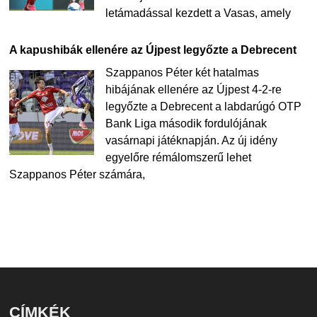
letámadással kezdett a Vasas, amely
A kapushibák ellenére az Újpest legyőzte a Debrecent
Szappanos Péter két hatalmas
hibájának ellenére az Újpest 4-2-re
legyőzte a Debrecent a labdarúgó OTP
Bank Liga második fordulójának
vasárnapi játéknapján. Az új idény
egyelőre rémálomszerű lehet
Szappanos Péter számára,
CÍMKÉK