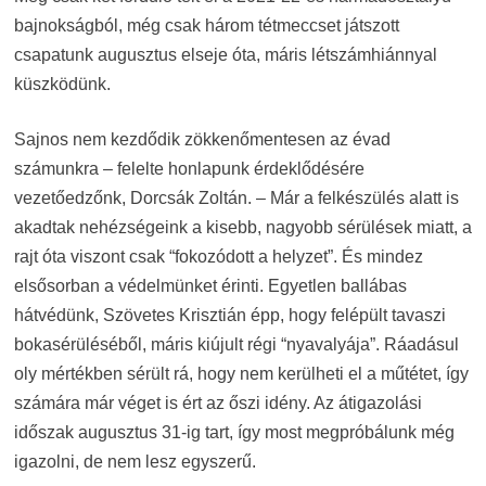
bajnokságból, még csak három tétmeccset játszott
csapatunk augusztus elseje óta, máris létszámhiánnyal
küszködünk.
Sajnos nem kezdődik zökkenőmentesen az évad
számunkra – felelte honlapunk érdeklődésére
vezetőedzőnk, Dorcsák Zoltán. – Már a felkészülés alatt is
akadtak nehézségeink a kisebb, nagyobb sérülések miatt, a
rajt óta viszont csak “fokozódott a helyzet”. És mindez
elsősorban a védelmünket érinti. Egyetlen ballábas
hátvédünk, Szövetes Krisztián épp, hogy felépült tavaszi
bokasérüléséből, máris kiújult régi “nyavalyája”. Ráadásul
oly mértékben sérült rá, hogy nem kerülheti el a műtétet, így
számára már véget is ért az őszi idény. Az átigazolási
időszak augusztus 31-ig tart, így most megpróbálunk még
igazolni, de nem lesz egyszerű.