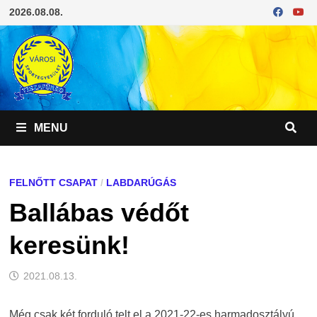
Skip
2026.08.08.
to
content
MENU
FELNŐTT CSAPAT
/
LABDARÚGÁS
Ballábas védőt
keresünk!
2021.08.13.
Még csak két forduló telt el a 2021-22-es harmadosztályú