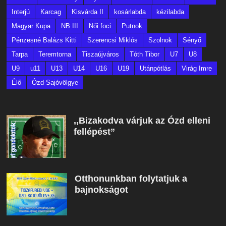
Interjú
Karcag
Kisvárda II
kosárlabda
kézilabda
Magyar Kupa
NB III
Női foci
Putnok
Pénzesné Balázs Kitti
Szerencsi Miklós
Szolnok
Sényő
Tarpa
Teremtorna
Tiszaújváros
Tóth Tibor
U7
U8
U9
u11
U13
U14
U16
U19
Utánpótlás
Virág Imre
Élő
Ózd-Sajóvölgye
,,Bizakodva várjuk az Ózd elleni
fellépést”
Otthonunkban folytatjuk a
bajnokságot