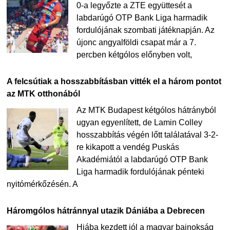
0-a legyőzte a ZTE együttesét a
labdarúgó OTP Bank Liga harmadik
fordulójának szombati játéknapján. Az
újonc angyalföldi csapat már a 7.
percben kétgólos előnyben volt,
A felcsútiak a hosszabbításban vitték el a három pontot
az MTK otthonából
Az MTK Budapest kétgólos hátrányból
ugyan egyenlített, de Lamin Colley
hosszabbítás végén lőtt találatával 3-2-
re kikapott a vendég Puskás
Akadémiától a labdarúgó OTP Bank
Liga harmadik fordulójának pénteki
nyitómérkőzésén. A
Háromgólos hátránnyal utazik Dániába a Debrecen
Hiába kezdett jól a magyar bajnokság