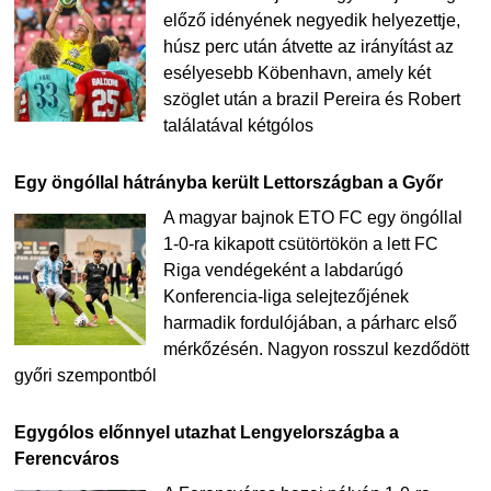
előző idényének negyedik helyezettje,
húsz perc után átvette az irányítást az
esélyesebb Köbenhavn, amely két
szöglet után a brazil Pereira és Robert
találatával kétgólos
Egy öngóllal hátrányba került Lettországban a Győr
A magyar bajnok ETO FC egy öngóllal
1-0-ra kikapott csütörtökön a lett FC
Riga vendégeként a labdarúgó
Konferencia-liga selejtezőjének
harmadik fordulójában, a párharc első
mérkőzésén. Nagyon rosszul kezdődött
győri szempontból
Egygólos előnnyel utazhat Lengyelországba a
Ferencváros