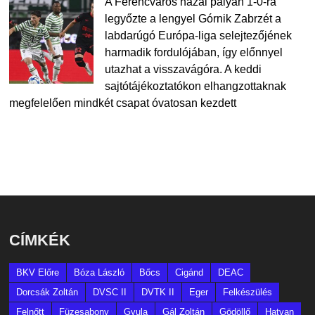
A Ferencváros hazai pályán 1-0-ra
legyőzte a lengyel Górnik Zabrzét a
labdarúgó Európa-liga selejtezőjének
harmadik fordulójában, így előnnyel
utazhat a visszavágóra. A keddi
sajtótájékoztatókon elhangzottaknak
megfelelően mindkét csapat óvatosan kezdett
CÍMKÉK
BKV Előre
Bóza László
Bőcs
Cigánd
DEAC
Dorcsák Zoltán
DVSC II
DVTK II
Eger
Felkészülés
Felnőtt
Füzesabony
Gyula
Gál Zoltán
Gödöllő
Hatvan