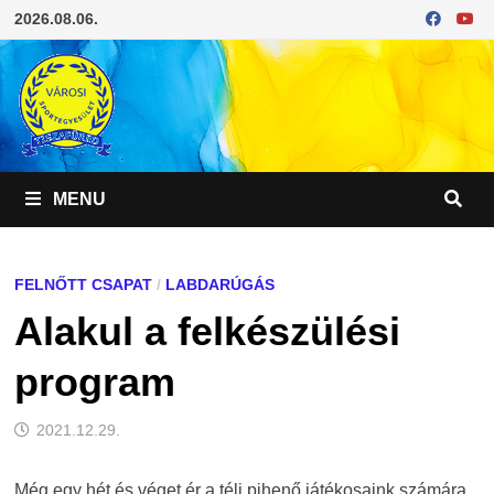
Skip
2026.08.06.
to
content
MENU
FELNŐTT CSAPAT
/
LABDARÚGÁS
Alakul a felkészülési
program
2021.12.29.
Még egy hét és véget ér a téli pihenő játékosaink számára,