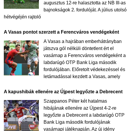
augusztus 12-re halasztotta az NB III-as
bajnokságok 2. fordulóját. A július utolsó
hétvégéjén rajtoló
A Vasas pontot szerzett a Ferencváros vendégeként
A Vasas a hajrában emberhátrányban
játszva gól nélküli döntetlent ért el
vasárnap a Ferencváros vendégeként a
labdarúgó OTP Bank Liga második
fordulójában. Előretolt védekezéssel és
letámadással kezdett a Vasas, amely
A kapushibák ellenére az Újpest legyőzte a Debrecent
Szappanos Péter két hatalmas
hibájának ellenére az Újpest 4-2-re
legyőzte a Debrecent a labdarúgó OTP
Bank Liga második fordulójának
vasárnapi játéknapján. Az új idény