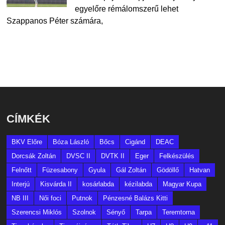
egyelőre rémálomszerű lehet
Szappanos Péter számára,
CÍMKÉK
BKV Előre
Bóza László
Bőcs
Cigánd
DEAC
Dorcsák Zoltán
DVSC II
DVTK II
Eger
Felkészülés
Felnőtt
Füzesabony
Gyula
Gál Zoltán
Gödöllő
Hatvan
Interjú
Kisvárda II
kosárlabda
kézilabda
Magyar Kupa
NB III
Női foci
Putnok
Pénzesné Balázs Kitti
Szerencsi Miklós
Szolnok
Sényő
Tarpa
Teremtorna