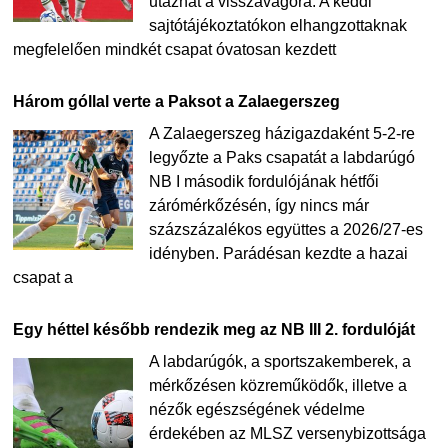
utazhat a visszavágóra. A keddi
sajtótájékoztatókon elhangzottaknak
megfelelően mindkét csapat óvatosan kezdett
Három góllal verte a Paksot a Zalaegerszeg
A Zalaegerszeg házigazdaként 5-2-re
legyőzte a Paks csapatát a labdarúgó
NB I második fordulójának hétfői
zárómérkőzésén, így nincs már
százszázalékos együttes a 2026/27-es
idényben. Parádésan kezdte a hazai
csapat a
Egy héttel később rendezik meg az NB III 2. fordulóját
A labdarúgók, a sportszakemberek, a
mérkőzésen közreműködők, illetve a
nézők egészségének védelme
érdekében az MLSZ versenybizottsága