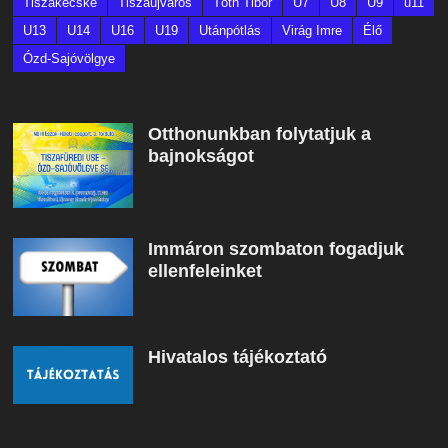
Tiszakécske
Tiszaújváros
Tóth Tibor
U7
U8
U9
u11
U13
U14
U16
U19
Utánpótlás
Virág Imre
Élő
Ózd-Sajóvölgye
Otthonunkban folytatjuk a
bajnokságot
Immáron szombaton fogadjuk
ellenfeleinket
Hivatalos tájékoztató