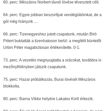
60. perc: Mészáros Norbert távoli lövése tévesztett célt.
64. perc: Egyre jobban beszorítjuk vendéglátóinkat, de a
gól még hiányzik …
66. perc: Tizenegyeshez jutott csapatunk, miután Bíró
Pétert buktatták a tizenhatoson belül: a megítélt büntetőt
Urbin Péter magabiztosan értékesítette, 0-1.
73. perc: A vezetés megnyugtatta a srácokat, továbbra is
mezőnyfölényben játszik csapatunk.
75. perc: Hazai próbálkozás, Burai lövését Mészáros
blokkolta.
80. perc: Barna Viktor helyére Lakatos Kirill érkezik.