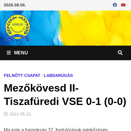
Skip
2026.08.06.
to
content
MENU
FELNŐTT CSAPAT
/
LABDARÚGÁS
Mezőkövesd II-
Tiszafüredi VSE 0-1 (0-0)
2021.05.23.
Ma este a bajnokság 37. fordulójának mérkőzésén,