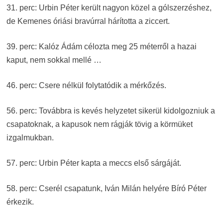
31. perc: Urbin Péter került nagyon közel a gólszerzéshez,
de Kemenes óriási bravúrral hárította a ziccert.
39. perc: Kalóz Ádám célozta meg 25 méterről a hazai
kaput, nem sokkal mellé …
46. perc: Csere nélkül folytatódik a mérkőzés.
56. perc: Továbbra is kevés helyzetet sikerül kidolgozniuk a
csapatoknak, a kapusok nem rágják tövig a körmüket
izgalmukban.
57. perc: Urbin Péter kapta a meccs első sárgáját.
58. perc: Cserél csapatunk, Iván Milán helyére Bíró Péter
érkezik.