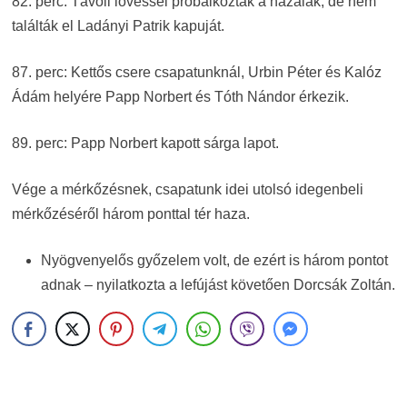
82. perc: Távoli lövéssel próbálkoztak a hazaiak, de nem
találták el Ladányi Patrik kapuját.
87. perc: Kettős csere csapatunknál, Urbin Péter és Kalóz
Ádám helyére Papp Norbert és Tóth Nándor érkezik.
89. perc: Papp Norbert kapott sárga lapot.
Vége a mérkőzésnek, csapatunk idei utolsó idegenbeli
mérkőzéséről három ponttal tér haza.
Nyögvenyelős győzelem volt, de ezért is három pontot
adnak – nyilatkozta a lefújást követően Dorcsák Zoltán.