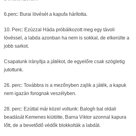
6.perc: Burai lövését a kapufa hárította.
10. Perc: Ezúzzal Háda próbálkozott meg egy távoli
lövéssel, a labda azonban ha nem is sokkal, de elkerülte a
jobb sarkot.
Csapatunk irányítja a játékot, de egyelőre csak szögletig
jutottunk.
26. perc: Továbbra is a mezőnyben zajlik a játék, a kapuk
nem igazán forognak veszélyben.
28. perc: Ezúttal már közel voltunk: Balogh bal oldali
beadását Kemenes kiütötte, Barna Viktor azonnal kapura
lőtt, de a bevetődő védők blokkolták a labdát.