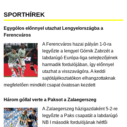
SPORTHÍREK
Egygólos előnnyel utazhat Lengyelországba a
Ferencváros
A Ferencváros hazai pályán 1-0-ra
legyőzte a lengyel Górnik Zabrzét a
labdarúgó Európa-liga selejtezőjének
harmadik fordulójában, így előnnyel
utazhat a visszavágóra. A keddi
sajtótájékoztatókon elhangzottaknak
megfelelően mindkét csapat óvatosan kezdett
Három góllal verte a Paksot a Zalaegerszeg
A Zalaegerszeg házigazdaként 5-2-re
legyőzte a Paks csapatát a labdarúgó
NB I második fordulójának hétfői