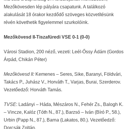
Mezőkövesden lép pályára csapatunk. A találkozó
alakulását 18 órakor kezdődő szöveges közvetítésünk
révén követhetik figyelemmel szurkolóink.
Mezőkövesd II-Tiszafüredi VSE 0-1 (0-0)
Városi Stadion, 200 néző, vezeti: Leél-Őssy Ádám (Gordos
Árpád, Chikán Péter)
Mezőkövesd II:
Kemenes – Seres, Sike, Baranyi, Földvári,
Takács P., Juhász V., Horváth T., Varjas, Burai, Szerderov.
Vezetőedző: Horváth Tamás.
TVSE
: Ladányi – Háda, Mészáros N., Fehér Zs., Balogh K.
– Vincze, Kalóz (Tóth N., 87.), Barzsó – Iván (Bíró P., 58.),
Urbin (Papp N., 87.), Barna (Lakatos, 80.). Vezetőedző:
Dorcsák Zoltán.