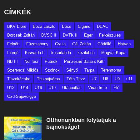
CÍMKÉK
BKV Előre
Bóza László
Bőcs
Cigánd
DEAC
Dorcsák Zoltán
DVSC II
DVTK II
Eger
Felkészülés
Felnőtt
Füzesabony
Gyula
Gál Zoltán
Gödöllő
Hatvan
Interjú
Kisvárda II
kosárlabda
kézilabda
Magyar Kupa
NB III
Női foci
Putnok
Pénzesné Balázs Kitti
Szerencsi Miklós
Szolnok
Sényő
Tarpa
Teremtorna
Tiszakécske
Tiszaújváros
Tóth Tibor
U7
U8
U9
u11
U13
U14
U16
U19
Utánpótlás
Virág Imre
Élő
Ózd-Sajóvölgye
Otthonunkban folytatjuk a
bajnokságot