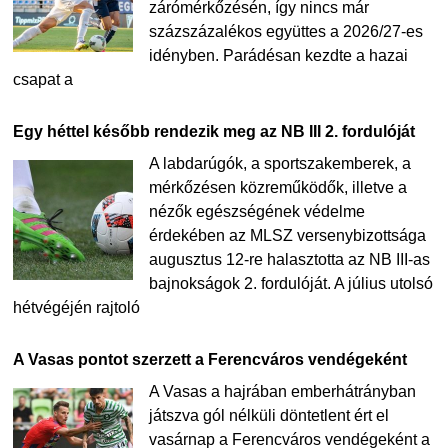
zárómérkőzésén, így nincs már
százszázalékos együttes a 2026/27-es
idényben. Parádésan kezdte a hazai
csapat a
Egy héttel később rendezik meg az NB III 2. fordulóját
A labdarúgók, a sportszakemberek, a
mérkőzésen közreműködők, illetve a
nézők egészségének védelme
érdekében az MLSZ versenybizottsága
augusztus 12-re halasztotta az NB III-as
bajnokságok 2. fordulóját. A július utolsó
hétvégéjén rajtoló
A Vasas pontot szerzett a Ferencváros vendégeként
A Vasas a hajrában emberhátrányban
játszva gól nélküli döntetlent ért el
vasárnap a Ferencváros vendégeként a