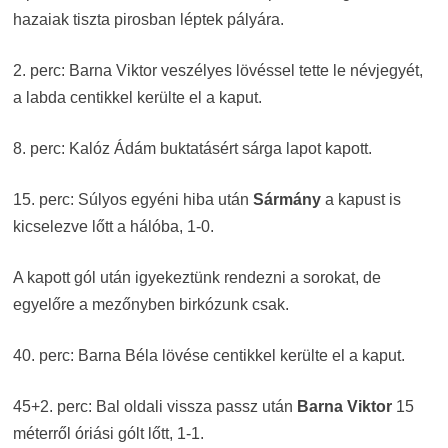
hazaiak tiszta pirosban léptek pályára.
2. perc: Barna Viktor veszélyes lövéssel tette le névjegyét,
a labda centikkel kerülte el a kaput.
8. perc: Kalóz Ádám buktatásért sárga lapot kapott.
15. perc: Súlyos egyéni hiba után
Sármány
a kapust is
kicselezve lőtt a hálóba, 1-0.
A kapott gól után igyekeztünk rendezni a sorokat, de
egyelőre a mezőnyben birkózunk csak.
40. perc: Barna Béla lövése centikkel kerülte el a kaput.
45+2. perc: Bal oldali vissza passz után
Barna Viktor
15
méterről óriási gólt lőtt, 1-1.