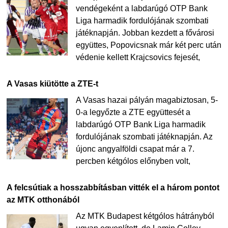
vendégeként a labdarúgó OTP Bank
Liga harmadik fordulójának szombati
játéknapján. Jobban kezdett a fővárosi
együttes, Popovicsnak már két perc után
védenie kellett Krajcsovics fejesét,
A Vasas kiütötte a ZTE-t
A Vasas hazai pályán magabiztosan, 5-
0-a legyőzte a ZTE együttesét a
labdarúgó OTP Bank Liga harmadik
fordulójának szombati játéknapján. Az
újonc angyalföldi csapat már a 7.
percben kétgólos előnyben volt,
A felcsútiak a hosszabbításban vitték el a három pontot
az MTK otthonából
Az MTK Budapest kétgólos hátrányból