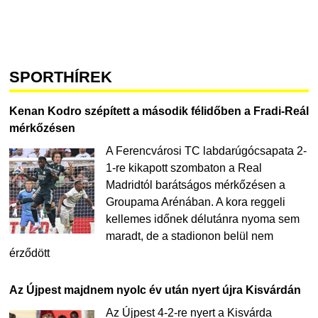
SPORTHÍREK
Kenan Kodro szépített a második félidőben a Fradi-Reál
mérkőzésen
A Ferencvárosi TC labdarúgócsapata 2-
1-re kikapott szombaton a Real
Madridtól barátságos mérkőzésen a
Groupama Arénában. A kora reggeli
kellemes időnek délutánra nyoma sem
maradt, de a stadionon belül nem
érződött
Az Újpest majdnem nyolc év után nyert újra Kisvárdán
Az Újpest 4-2-re nyert a Kisvárda