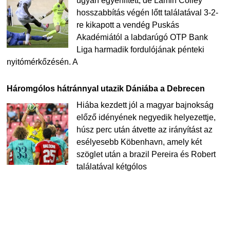
ugyan egyenlített, de Lamin Colley
hosszabbítás végén lőtt találatával 3-2-
re kikapott a vendég Puskás
Akadémiától a labdarúgó OTP Bank
Liga harmadik fordulójának pénteki
nyitómérkőzésén. A
Háromgólos hátránnyal utazik Dániába a Debrecen
Hiába kezdett jól a magyar bajnokság
előző idényének negyedik helyezettje,
húsz perc után átvette az irányítást az
esélyesebb Köbenhavn, amely két
szöglet után a brazil Pereira és Robert
találatával kétgólos