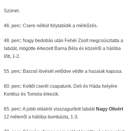
Szünet.
46. perc: Csere nélkül folytatódik a mérkőzés.
48. perc: Nagy bedobás után Fehér Zsolt megcsúsztatta a
labdát, mögötte érkezett Barna Béla és közelről a hálóba
lőtt, 1-2.
55. perc: Barzsó lövését vetődve védte a hazaiak kapusa.
60. perc: Kettőt cserél csapatunk, Deli és Háda helyére
Kertész és Tomola érkezik.
65. perc: A jobb oldalról visszagurított labdát
Nagy Olivért
12 méterről a hálóba bombázta, 1-3.