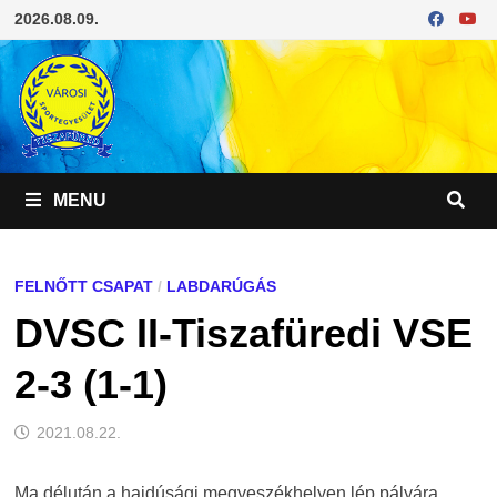
Skip
2026.08.09.
to
content
MENU
FELNŐTT CSAPAT
/
LABDARÚGÁS
DVSC II-Tiszafüredi VSE
2-3 (1-1)
2021.08.22.
Ma délután a hajdúsági megyeszékhelyen lép pályára