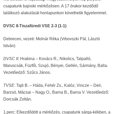
csapatunk bajnoki mérkőzésen. A 17 órakor kezdődő
találkozó alakulását honlapunkon követhetik figyelemmel.
DVSC II-Tiszafüredi VSE 2-3 (1-1)
Debrecen, vezeti: Molnár Réka (Vrbovszki Pál, László
István)
DVSC II
: Hrabina – Kovács R., Nikolics, Talpalló,
Maruscsák, Füzfői, Szujó, Bényei, Gellén, Sármány, Balla.
Vezetőedző: Szűcs János.
TVSE
: Tajti B. – Háda, Fehér Zs., Kalóz, Vincze – Deli,
Barzsó, Mácsai – Nagy O., Barna B., Barna V. Vezetőedző:
Dorcsák Zoltán.
1.perc: Elkezdődött a mérkőzés, csapatunk sárga-kékben, a