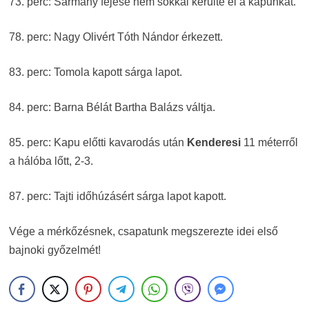
73. perc: Sármány fejese nem sokkal kerülte el a kapunkat.
78. perc: Nagy Olivért Tóth Nándor érkezett.
83. perc: Tomola kapott sárga lapot.
84. perc: Barna Bélát Bartha Balázs váltja.
85. perc: Kapu előtti kavarodás után
Kenderesi
11 méterről
a hálóba lőtt, 2-3.
87. perc: Tajti időhúzásért sárga lapot kapott.
Vége a mérkőzésnek, csapatunk megszerezte idei első
bajnoki győzelmét!