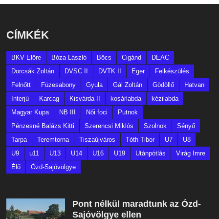
CÍMKÉK
BKV Előre
Bóza László
Bőcs
Cigánd
DEAC
Dorcsák Zoltán
DVSC II
DVTK II
Eger
Felkészülés
Felnőtt
Füzesabony
Gyula
Gál Zoltán
Gödöllő
Hatvan
Interjú
Karcag
Kisvárda II
kosárlabda
kézilabda
Magyar Kupa
NB III
Női foci
Putnok
Pénzesné Balázs Kitti
Szerencsi Miklós
Szolnok
Sényő
Tarpa
Teremtorna
Tiszaújváros
Tóth Tibor
U7
U8
U9
u11
U13
U14
U16
U19
Utánpótlás
Virág Imre
Élő
Ózd-Sajóvölgye
Pont nélkül maradtunk az Ózd-
Sajóvölgye ellen