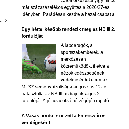
zárómérkőzésén, így nincs
már százszázalékos együttes a 2026/27-es
idényben. Parádésan kezdte a hazai csapat a
a, 2-
Egy héttel később rendezik meg az NB III 2.
fordulóját
A labdarúgók, a
sportszakemberek, a
mérkőzésen
közreműködők, illetve a
nézők egészségének
védelme érdekében az
MLSZ versenybizottsága augusztus 12-re
halasztotta az NB III-as bajnokságok 2.
fordulóját. A július utolsó hétvégéjén rajtoló
A Vasas pontot szerzett a Ferencváros
vendégeként