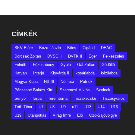
CÍMKÉK
BKV Előre
Bóza László
Bőcs
Cigánd
DEAC
Dorcsák Zoltán
DVSC II
DVTK II
Eger
Felkészülés
Felnőtt
Füzesabony
Gyula
Gál Zoltán
Gödöllő
Hatvan
Interjú
Kisvárda II
kosárlabda
kézilabda
Magyar Kupa
NB III
Női foci
Putnok
Pénzesné Balázs Kitti
Szerencsi Miklós
Szolnok
Sényő
Tarpa
Teremtorna
Tiszakécske
Tiszaújváros
Tóth Tibor
U7
U8
U9
u11
U13
U14
U16
U19
Utánpótlás
Virág Imre
Élő
Ózd-Sajóvölgye