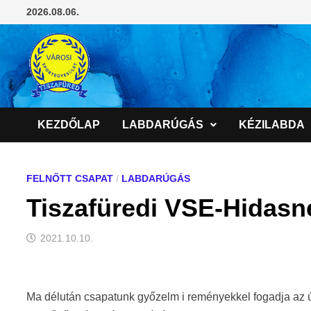
Skip
2026.08.06.
to
content
KEZDŐLAP
LABDARÚGÁS
KÉZILABDA
FELNŐTT CSAPAT
/
LABDARÚGÁS
Tiszafüredi VSE-Hidasné
2021.10.10.
Ma délután csapatunk győzelm i reményekkel fogadja az 