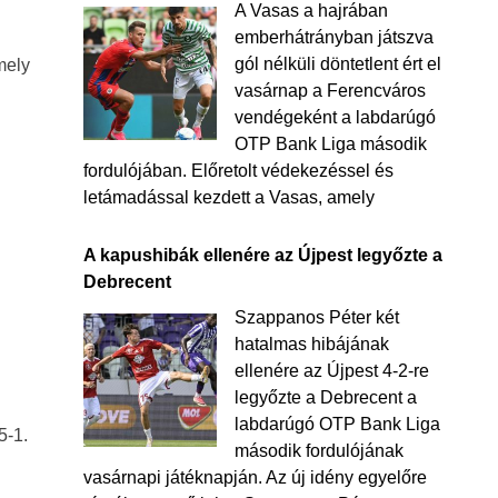
A Vasas a hajrában
emberhátrányban játszva
gól nélküli döntetlent ért el
mely
vasárnap a Ferencváros
vendégeként a labdarúgó
OTP Bank Liga második
fordulójában. Előretolt védekezéssel és
letámadással kezdett a Vasas, amely
A kapushibák ellenére az Újpest legyőzte a
Debrecent
Szappanos Péter két
hatalmas hibájának
ellenére az Újpest 4-2-re
legyőzte a Debrecent a
labdarúgó OTP Bank Liga
5-1.
második fordulójának
vasárnapi játéknapján. Az új idény egyelőre