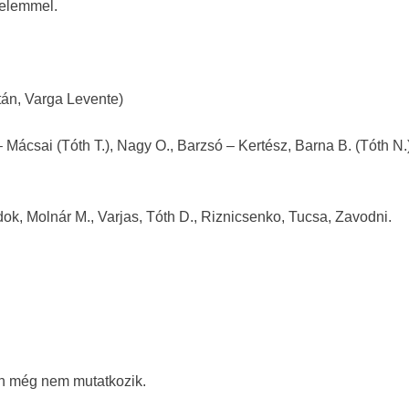
yelemmel.
ltán, Varga Levente)
– Mácsai (Tóth T.), Nagy O., Barzsó – Kertész, Barna B. (Tóth N.
ok, Molnár M., Varjas, Tóth D., Riznicsenko, Tucsa, Zavodni.
an még nem mutatkozik.