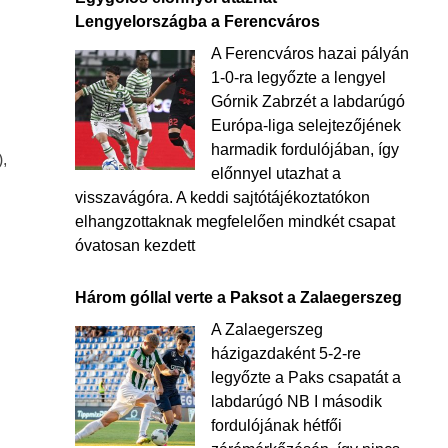
Lengyelországba a Ferencváros
A Ferencváros hazai pályán
1-0-ra legyőzte a lengyel
Górnik Zabrzét a labdarúgó
Európa-liga selejtezőjének
harmadik fordulójában, így
),
előnnyel utazhat a
visszavágóra. A keddi sajtótájékoztatókon
elhangzottaknak megfelelően mindkét csapat
óvatosan kezdett
Három góllal verte a Paksot a Zalaegerszeg
A Zalaegerszeg
házigazdaként 5-2-re
legyőzte a Paks csapatát a
labdarúgó NB I második
fordulójának hétfői