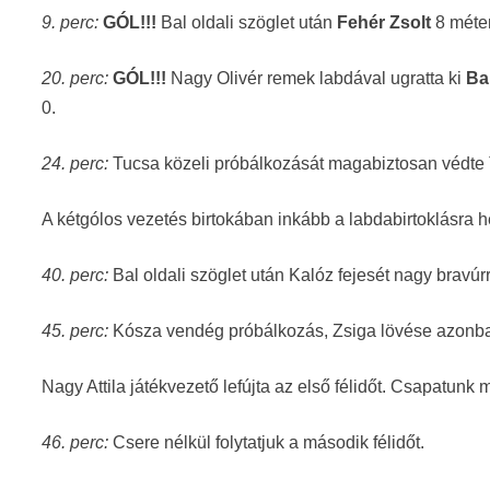
9. perc:
GÓL!!!
Bal oldali szöglet után
Fehér Zsolt
8 méter
20. perc:
GÓL!!!
Nagy Olivér remek labdával ugratta ki
Ba
0.
24. perc:
Tucsa közeli próbálkozását magabiztosan védte T
A kétgólos vezetés birtokában inkább a labdabirtoklásra h
40. perc:
Bal oldali szöglet után Kalóz fejesét nagy bravúr
45. perc:
Kósza vendég próbálkozás, Zsiga lövése azonban
Nagy Attila játékvezető lefújta az első félidőt. Csapatunk
46. perc:
Csere nélkül folytatjuk a második félidőt.