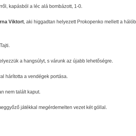
ről, kapásból a léc alá bombázott, 1-0.
rna Viktort
, aki higgadtan helyezett Prokopenko mellett a hálób
ajti.
elyezzük a hangsúlyt, s várunk az újabb lehetőségre.
ral hárította a vendégek portása.
 nem talált kaput.
 meggyőző játékkal megérdemelten vezet két góllal.