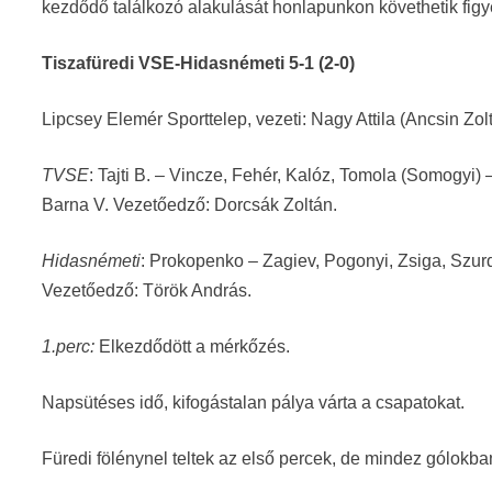
kezdődő találkozó alakulását honlapunkon követhetik fig
Tiszafüredi VSE-Hidasnémeti 5-1 (2-0)
Lipcsey Elemér Sporttelep, vezeti: Nagy Attila (Ancsin Zo
TVSE
: Tajti B. – Vincze, Fehér, Kalóz, Tomola (Somogyi) 
Barna V. Vezetőedző: Dorcsák Zoltán.
Hidasnémeti
: Prokopenko – Zagiev, Pogonyi, Zsiga, Szurd
Vezetőedző: Török András.
1.perc:
Elkezdődött a mérkőzés.
Napsütéses idő, kifogástalan pálya várta a csapatokat.
Füredi fölénynel teltek az első percek, de mindez gólokb