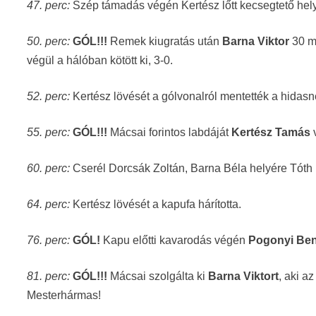
47. perc:
Szép támadás végén Kertész lőtt kecsegtető hely
50. perc:
GÓL!!!
Remek kiugratás után
Barna Viktor
30 m
végül a hálóban kötött ki, 3-0.
52. perc:
Kertész lövését a gólvonalról mentették a hidas
55. perc:
GÓL!!!
Mácsai forintos labdáját
Kertész Tamás
v
60. perc:
Cserél Dorcsák Zoltán, Barna Béla helyére Tóth 
64. perc:
Kertész lövését a kapufa hárította.
76. perc:
GÓL!
Kapu előtti kavarodás végén
Pogonyi
Ben
81. perc:
GÓL!!!
Mácsai szolgálta ki
Barna Viktort
, aki a
Mesterhármas!