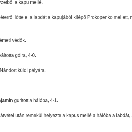
zetből a kapu mellé.
éterről lőtte el a labdát a kapujából kilépő Prokopenko mellett, 
németi védők.
áltotta gólra, 4-0.
Nándort küldi pályára.
jamin
gurított a hálóba, 4-1.
z átvétel után remekül helyezte a kapus mellé a hálóba a labdát, 