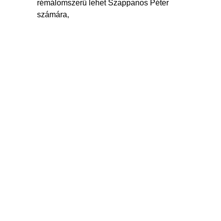
rémálomszerű lehet Szappanos Péter
számára,