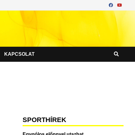
KAPCSOLAT
SPORTHÍREK
Egygólos előnnyel utazhat