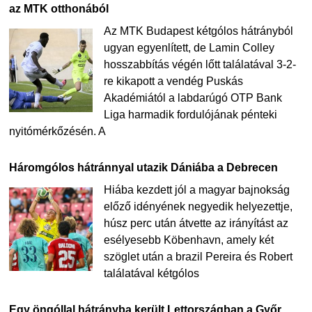
az MTK otthonából
Az MTK Budapest kétgólos hátrányból
ugyan egyenlített, de Lamin Colley
hosszabbítás végén lőtt találatával 3-2-
re kikapott a vendég Puskás
Akadémiától a labdarúgó OTP Bank
Liga harmadik fordulójának pénteki
nyitómérkőzésén. A
Háromgólos hátránnyal utazik Dániába a Debrecen
Hiába kezdett jól a magyar bajnokság
előző idényének negyedik helyezettje,
húsz perc után átvette az irányítást az
esélyesebb Köbenhavn, amely két
szöglet után a brazil Pereira és Robert
találatával kétgólos
Egy öngóllal hátrányba került Lettországban a Győr