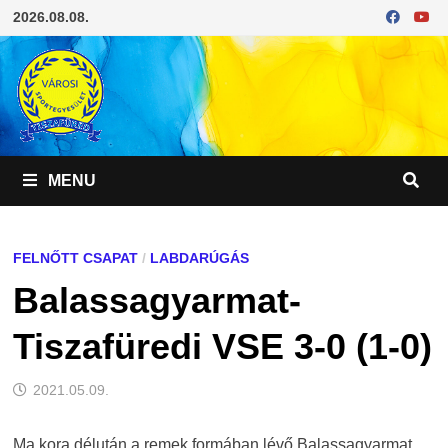
Skip
2026.08.08.
to
content
MENU
FELNŐTT CSAPAT
/
LABDARÚGÁS
Balassagyarmat-
Tiszafüredi VSE 3-0 (1-0)
2021.05.09.
Ma kora délután a remek formában lévő Balassagyarmat