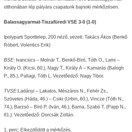
otthonában lép pályára csapatunk bajnoki mérkőzésen.
Balassagyarmat-Tiszafüredi VSE 3-0 (1-0)
Ipolyparti Sporttelep, 200 néző, vezeti: Takács Ákos (Benkő
Róbert, Volentics Erik)
BSE
: Ivancsics – Molnár T., Benkő-Bíró, Tóth O., Lami –
Király O. (Kicsi, 60.), Nagy T., Király Á – Kamarás (Balogh
P., 85.), Pallagi, Tóth L. Vezetőedző: Nagy Tibor.
TVSE
:Ladányi – Lakatos, Mészáros N., Fehér Zs.,
Szövetes (Háda, 46.) – Csiki (Urbin, 60.), Vincze (Tóth N.,
74.), Barzsó – Bíró P. (Iván, 46.), Barna, Szabó T. (Papp N.,
81.). Vezetőedző: Dorcsák Zoltán.
1. perc: Elkezdődött a mérkőzés.