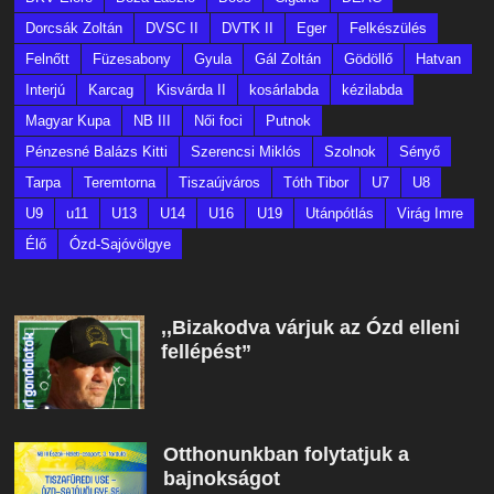
Dorcsák Zoltán
DVSC II
DVTK II
Eger
Felkészülés
Felnőtt
Füzesabony
Gyula
Gál Zoltán
Gödöllő
Hatvan
Interjú
Karcag
Kisvárda II
kosárlabda
kézilabda
Magyar Kupa
NB III
Női foci
Putnok
Pénzesné Balázs Kitti
Szerencsi Miklós
Szolnok
Sényő
Tarpa
Teremtorna
Tiszaújváros
Tóth Tibor
U7
U8
U9
u11
U13
U14
U16
U19
Utánpótlás
Virág Imre
Élő
Ózd-Sajóvölgye
,,Bizakodva várjuk az Ózd elleni
fellépést”
Otthonunkban folytatjuk a
bajnokságot