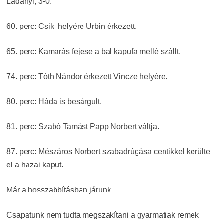
Ladányi, 3-0.
60. perc: Csiki helyére Urbin érkezett.
65. perc: Kamarás fejese a bal kapufa mellé szállt.
74. perc: Tóth Nándor érkezett Vincze helyére.
80. perc: Háda is besárgult.
81. perc: Szabó Tamást Papp Norbert váltja.
87. perc: Mészáros Norbert szabadrúgása centikkel kerülte
el a hazai kaput.
Már a hosszabbításban járunk.
Csapatunk nem tudta megszakítani a gyarmatiak remek