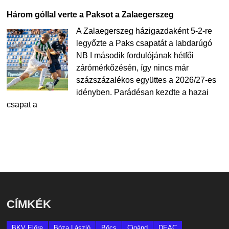
Három góllal verte a Paksot a Zalaegerszeg
A Zalaegerszeg házigazdaként 5-2-re
legyőzte a Paks csapatát a labdarúgó
NB I második fordulójának hétfői
zárómérkőzésén, így nincs már
százszázalékos együttes a 2026/27-es
idényben. Parádésan kezdte a hazai
csapat a
CÍMKÉK
BKV Előre
Bóza László
Bőcs
Cigánd
DEAC