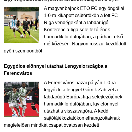
A magyar bajnok ETO FC egy öngóllal
1-0-ra kikapott csütörtökön a lett FC
Riga vendégeként a labdarúgó
Konferencia-liga selejtezőjének
harmadik fordulójában, a párharc első
mérkőzésén. Nagyon rosszul kezdődött
győri szempontból
Egygólos előnnyel utazhat Lengyelországba a
Ferencváros
A Ferencváros hazai pályán 1-0-ra
legyőzte a lengyel Górnik Zabrzét a
labdarúgó Európa-liga selejtezőjének
harmadik fordulójában, így előnnyel
utazhat a visszavágóra. A keddi
sajtótájékoztatókon elhangzottaknak
megfelelően mindkét csapat óvatosan kezdett