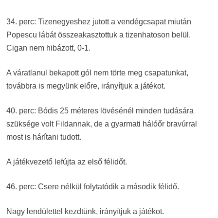
34. perc: Tizenegyeshez jutott a vendégcsapat miután
Popescu lábát összeakasztottuk a tizenhatoson belül.
Cigan nem hibázott, 0-1.
A váratlanul bekapott gól nem törte meg csapatunkat,
továbbra is megyünk előre, irányítjuk a játékot.
40. perc: Bódis 25 méteres lövésénél minden tudására
szüksége volt Fildannak, de a gyarmati hálóőr bravúrral
most is hárítani tudott.
A játékvezető lefújta az első félidőt.
46. perc: Csere nélkül folytatódik a második félidő.
Nagy lendülettel kezdtünk, irányítjuk a játékot.