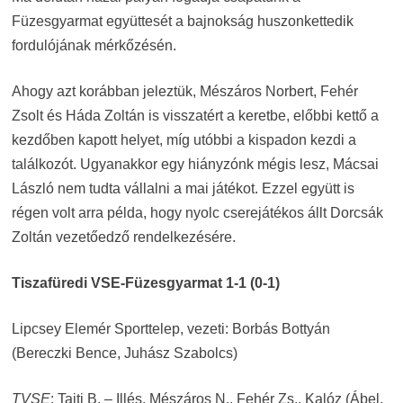
Füzesgyarmat együttesét a bajnokság huszonkettedik
fordulójának mérkőzésén.
Ahogy azt korábban jeleztük, Mészáros Norbert, Fehér
Zsolt és Háda Zoltán is visszatért a keretbe, előbbi kettő a
kezdőben kapott helyet, míg utóbbi a kispadon kezdi a
találkozót. Ugyanakkor egy hiányzónk mégis lesz, Mácsai
László nem tudta vállalni a mai játékot. Ezzel együtt is
régen volt arra példa, hogy nyolc cserejátékos állt Dorcsák
Zoltán vezetőedző rendelkezésére.
Tiszafüredi VSE-Füzesgyarmat 1-1 (0-1)
Lipcsey Elemér Sporttelep, vezeti: Borbás Bottyán
(Bereczki Bence, Juhász Szabolcs)
TVSE
: Tajti B. – Illés, Mészáros N., Fehér Zs., Kalóz (Ábel,