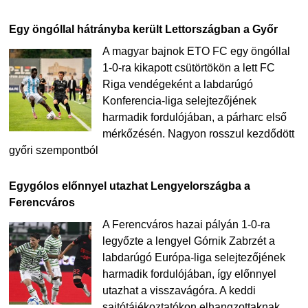
Egy öngóllal hátrányba került Lettországban a Győr
A magyar bajnok ETO FC egy öngóllal
1-0-ra kikapott csütörtökön a lett FC
Riga vendégeként a labdarúgó
Konferencia-liga selejtezőjének
harmadik fordulójában, a párharc első
mérkőzésén. Nagyon rosszul kezdődött
győri szempontból
Egygólos előnnyel utazhat Lengyelországba a
Ferencváros
A Ferencváros hazai pályán 1-0-ra
legyőzte a lengyel Górnik Zabrzét a
labdarúgó Európa-liga selejtezőjének
harmadik fordulójában, így előnnyel
utazhat a visszavágóra. A keddi
sajtótájékoztatókon elhangzottaknak