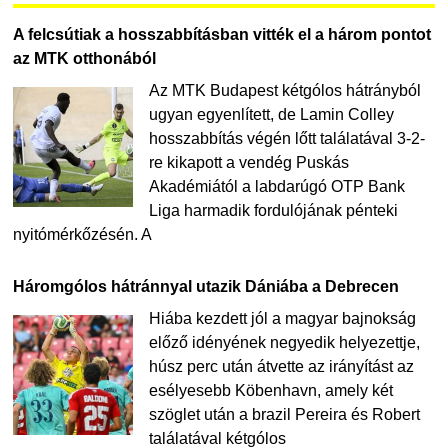
A felcsútiak a hosszabbításban vitték el a három pontot
az MTK otthonából
Az MTK Budapest kétgólos hátrányból
ugyan egyenlített, de Lamin Colley
hosszabbítás végén lőtt találatával 3-2-
re kikapott a vendég Puskás
Akadémiától a labdarúgó OTP Bank
Liga harmadik fordulójának pénteki
nyitómérkőzésén. A
Háromgólos hátránnyal utazik Dániába a Debrecen
Hiába kezdett jól a magyar bajnokság
előző idényének negyedik helyezettje,
húsz perc után átvette az irányítást az
esélyesebb Köbenhavn, amely két
szöglet után a brazil Pereira és Robert
találatával kétgólos