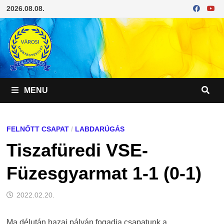
Skip
2026.08.08.
to
content
MENU
FELNŐTT CSAPAT
/
LABDARÚGÁS
Tiszafüredi VSE-
Füzesgyarmat 1-1 (0-1)
2022.02.20.
Ma délután hazai pályán fogadja csapatunk a