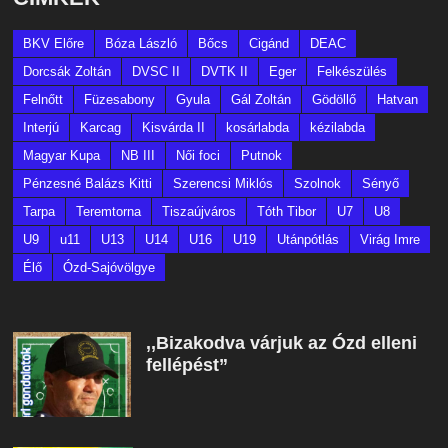
BKV Előre
Bóza László
Bőcs
Cigánd
DEAC
Dorcsák Zoltán
DVSC II
DVTK II
Eger
Felkészülés
Felnőtt
Füzesabony
Gyula
Gál Zoltán
Gödöllő
Hatvan
Interjú
Karcag
Kisvárda II
kosárlabda
kézilabda
Magyar Kupa
NB III
Női foci
Putnok
Pénzesné Balázs Kitti
Szerencsi Miklós
Szolnok
Sényő
Tarpa
Teremtorna
Tiszaújváros
Tóth Tibor
U7
U8
U9
u11
U13
U14
U16
U19
Utánpótlás
Virág Imre
Élő
Ózd-Sajóvölgye
,,Bizakodva várjuk az Ózd elleni
fellépést”