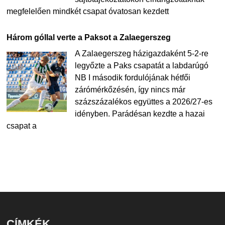
megfelelően mindkét csapat óvatosan kezdett
Három góllal verte a Paksot a Zalaegerszeg
A Zalaegerszeg házigazdaként 5-2-re
legyőzte a Paks csapatát a labdarúgó
NB I második fordulójának hétfői
zárómérkőzésén, így nincs már
százszázalékos együttes a 2026/27-es
idényben. Parádésan kezdte a hazai
csapat a
CÍMKÉK