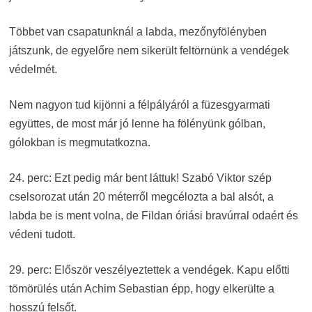
Többet van csapatunknál a labda, mezőnyfölényben
játszunk, de egyelőre nem sikerült feltörnünk a vendégek
védelmét.
Nem nagyon tud kijönni a félpályáról a füzesgyarmati
együttes, de most már jó lenne ha fölényünk gólban,
gólokban is megmutatkozna.
24. perc: Ezt pedig már bent láttuk! Szabó Viktor szép
cselsorozat után 20 méterről megcélozta a bal alsót, a
labda be is ment volna, de Fildan óriási bravúrral odaért és
védeni tudott.
29. perc: Először veszélyeztettek a vendégek. Kapu előtti
tömörülés után Achim Sebastian épp, hogy elkerülte a
hosszú felsőt.