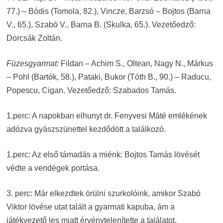
77.) – Bódis (Tomola, 82.), Vincze, Barzsó – Bojtos (Barna
V., 65.), Szabó V., Barna B. (Skulka, 65.). Vezetőedző:
Dorcsák Zoltán.
Füzesgyarmat:
Fildan – Achim S., Oltean, Nagy N., Márkus
– Pohl (Bartók, 58.), Pataki, Bukor (Tóth B., 90.) – Raducu,
Popescu, Cigan. Vezetőedző: Szabados Tamás.
1.perc: A napokban elhunyt dr. Fenyvesi Máté emlékének
adózva gyászszünettel kezdődött a találkozó.
1.perc: Az első támadás a miénk: Bojtos Tamás lövését
védte a vendégek portása.
3. perc: Már elkezdtek örülni szurkolóink, amikor Szabó
Viktor lövése utat talált a gyarmati kapuba, ám a
játékvezető les miatt érvénytelenítette a találatot.