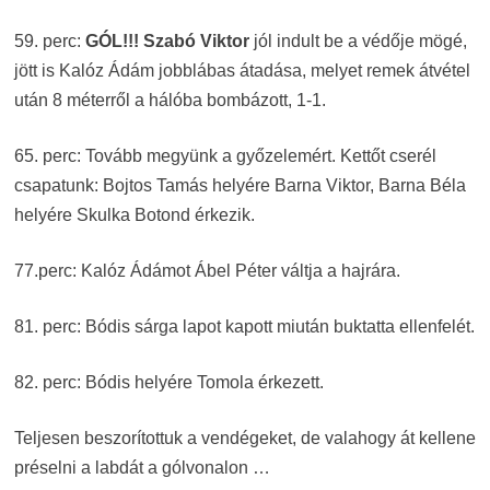
59. perc:
GÓL!!! Szabó Viktor
jól indult be a védője mögé,
jött is Kalóz Ádám jobblábas átadása, melyet remek átvétel
után 8 méterről a hálóba bombázott, 1-1.
65. perc: Tovább megyünk a győzelemért. Kettőt cserél
csapatunk: Bojtos Tamás helyére Barna Viktor, Barna Béla
helyére Skulka Botond érkezik.
77.perc: Kalóz Ádámot Ábel Péter váltja a hajrára.
81. perc: Bódis sárga lapot kapott miután buktatta ellenfelét.
82. perc: Bódis helyére Tomola érkezett.
Teljesen beszorítottuk a vendégeket, de valahogy át kellene
préselni a labdát a gólvonalon …