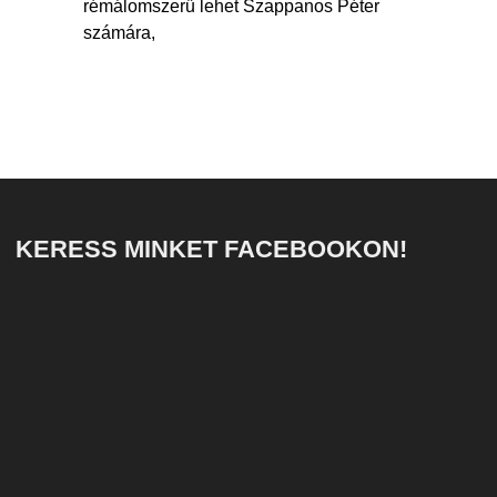
rémálomszerű lehet Szappanos Péter
számára,
KERESS MINKET FACEBOOKON!