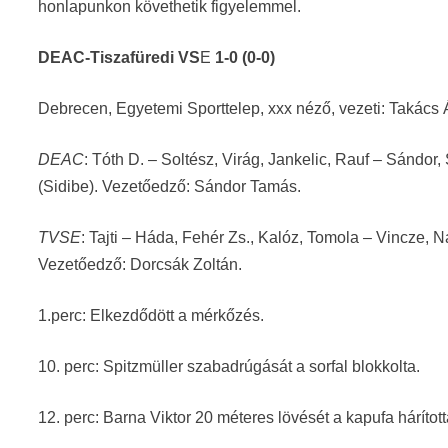
honlapunkon követhetik figyelemmel.
DEAC-Tiszafüredi VS
E
1-0 (0-0)
Debrecen, Egyetemi Sporttelep, xxx néző, vezeti: Takács Á
DEAC
: Tóth D. – Soltész, Virág, Jankelic, Rauf – Sándor,
(Sidibe). Vezetőedző: Sándor Tamás.
TVSE
: Tajti – Háda, Fehér Zs., Kalóz, Tomola – Vincze, N
Vezetőedző: Dorcsák Zoltán.
1.perc: Elkezdődött a mérkőzés.
10. perc: Spitzmüller szabadrúgását a sorfal blokkolta.
12. perc: Barna Viktor 20 méteres lövését a kapufa hárított