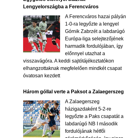
Lengyelországba a Ferencváros
A Ferencváros hazai pályán
1-0-ra legyőzte a lengyel
Górnik Zabrzét a labdarúgó
Európa-liga selejtezőjének
harmadik fordulójában, így
előnnyel utazhat a
visszavágóra. A keddi sajtótájékoztatókon
elhangzottaknak megfelelően mindkét csapat
óvatosan kezdett
Három góllal verte a Paksot a Zalaegerszeg
A Zalaegerszeg
házigazdaként 5-2-re
legyőzte a Paks csapatát a
labdarúgó NB I második
fordulójának hétfői