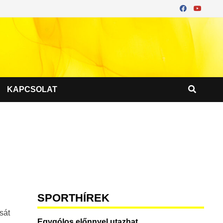
KAPCSOLAT
SPORTHÍREK
sát
Egygólos előnnyel utazhat