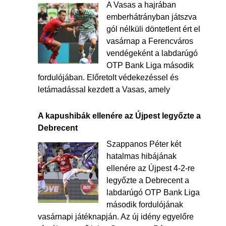
A Vasas a hajrában
emberhátrányban játszva
gól nélküli döntetlent ért el
vasárnap a Ferencváros
vendégeként a labdarúgó
OTP Bank Liga második
fordulójában. Előretolt védekezéssel és
letámadással kezdett a Vasas, amely
A kapushibák ellenére az Újpest legyőzte a
Debrecent
Szappanos Péter két
hatalmas hibájának
ellenére az Újpest 4-2-re
legyőzte a Debrecent a
labdarúgó OTP Bank Liga
második fordulójának
vasárnapi játéknapján. Az új idény egyelőre