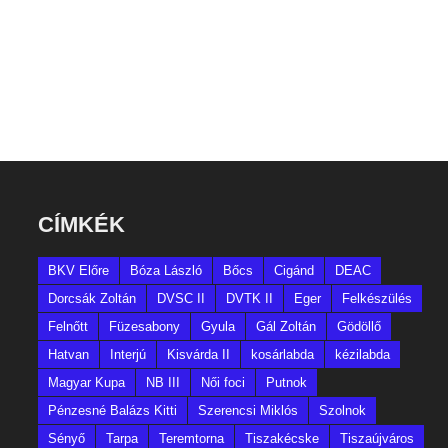
CÍMKÉK
BKV Előre
Bóza László
Bőcs
Cigánd
DEAC
Dorcsák Zoltán
DVSC II
DVTK II
Eger
Felkészülés
Felnőtt
Füzesabony
Gyula
Gál Zoltán
Gödöllő
Hatvan
Interjú
Kisvárda II
kosárlabda
kézilabda
Magyar Kupa
NB III
Női foci
Putnok
Pénzesné Balázs Kitti
Szerencsi Miklós
Szolnok
Sényő
Tarpa
Teremtorna
Tiszakécske
Tiszaújváros