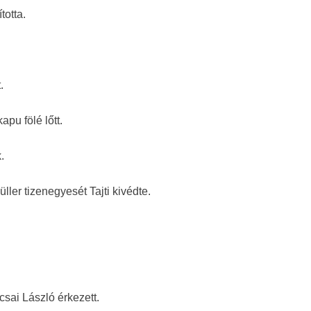
totta.
.
apu fölé lőtt.
.
ller tizenegyesét Tajti kivédte.
sai László érkezett.