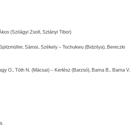
kos (Szilágyi Zsolt, Sztányi Tibor)
 Spitzmüller, Sárosi, Székely – Tochukwu (Bidzilya), Bereczki
agy O., Tóth N. (Mácsai) – Kertész (Barzsó), Barna B., Barna V.
a.