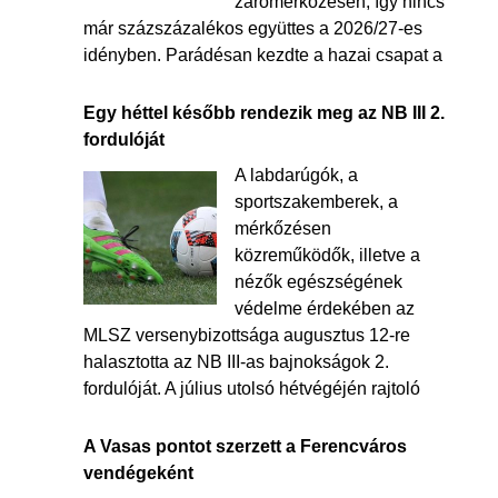
zárómérkőzésén, így nincs
már százszázalékos együttes a 2026/27-es
idényben. Parádésan kezdte a hazai csapat a
Egy héttel később rendezik meg az NB III 2.
fordulóját
A labdarúgók, a
sportszakemberek, a
mérkőzésen
közreműködők, illetve a
nézők egészségének
védelme érdekében az
MLSZ versenybizottsága augusztus 12-re
halasztotta az NB III-as bajnokságok 2.
fordulóját. A július utolsó hétvégéjén rajtoló
A Vasas pontot szerzett a Ferencváros
vendégeként