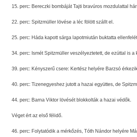
15. perc: Bereczki bombáját Tajti bravúros mozdulattal hárí
22. perc: Spitzmüller lövése a léc fölött szállt el.
25. perc: Háda kapott sárga lapotmiután buktatta ellenfelét
34. perc: Ismét Spitzmüller veszélyeztetett, de ezúttal is a k
39. perc: Kényszerű csere: Kertész helyére Barzsó érkezik
40. perc: Tizenegyeshez jutott a hazai együttes, de Spitzmü
44. perc: Barna Viktor lövését blokkolták a hazai védők.
Véget ért az első félidő.
46. perc: Folytatódik a mérkőzés, Tóth Nándor helyére Mác