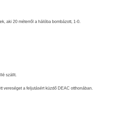
.
nek, aki 20 méterről a hálóba bombázott, 1-0.
é szállt.
 vereséget a feljutásért küzdő DEAC otthonában.