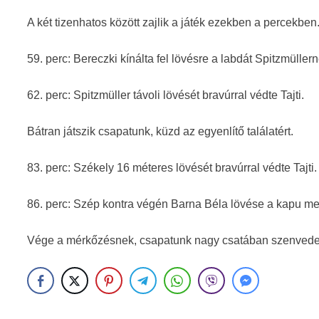
A két tizenhatos között zajlik a játék ezekben a percekben
59. perc: Bereczki kínálta fel lövésre a labdát Spitzmüller
62. perc: Spitzmüller távoli lövését bravúrral védte Tajti.
Bátran játszik csapatunk, küzd az egyenlítő találatért.
83. perc: Székely 16 méteres lövését bravúrral védte Tajti.
86. perc: Szép kontra végén Barna Béla lövése a kapu mell
Vége a mérkőzésnek, csapatunk nagy csatában szenvedett