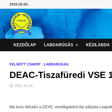
Skip
2026.08.06.
to
content
KEZDŐLAP
LABDARÚGÁS
KÉZILABDA
FELNŐTT CSAPAT
/
LABDARÚGÁS
DEAC-Tiszafüredi VSE 1-
2021.10.24.
Ma kora délután a DEAC vendégeként lép pályára csapatu